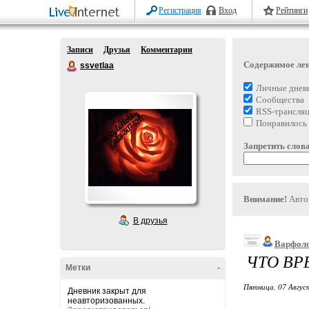
Регистрация
Вход
Рейтинги
Записи
Друзья
Комментарии
Содержимое ле
ssvetlaa
Личные днев
Сообщества
RSS-трансля
Понравилось
Запретить слова
Внимание!
Автор
В друзья
Варфол
ЧТО ВР
Метки
-
Пятница, 07 Август
Дневник закрыт для
неавторизованных.