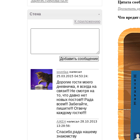
Зарегистрироваться!
Цитата со
Прочитать ц
Стена
-
Что вредит
К приложению
ssvetlaa
написал
25.03.2015 04:53:24:
Дорогие гости моего
дневничка, я всегда на
связи!!! Не смотря на
то, что давно нет
новых постов!!! Рада
всем!!! Забегайте,
пишите!!! Отвечу
каждому гостю!!!!
АЖЕН
написал 28.10.2013
13:28:56:
Спасибо,рада нашему
знакомству