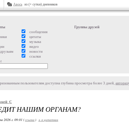
Авось
из (+ сутки) дневников
нты
Группы друзей
сообщения
ники
цитаты
музыка
ции
видео
 друзьям
новости
ссылки
:
изованным пользователям доступна глубина просмотра более 3 дней,
авториз
омей_С
ЕДИТ НАШИМ ОРГАНАМ?
а 2026 г. 09:01 (
ссылка
)
+ в цитатник