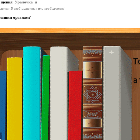
общения
Уралочка_я
еликом
В свой цитатник или сообщество!
 нашим органам?