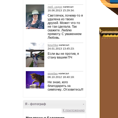
люб_сидор
написал
16.06.2013 15:29:34:
Светлячок, почему-то я
удалена из твоих
друзей. Может что-то
не так сделала. Так
скажите. Люблю
прямоту. С уважением
Любовь.
loruchka
написал
24.01.2013 13:45:23:
Если вы не против, я
стану вашим ПЧ
ssvetlaa
написал
06.10.2012 18:40:19:
Не знаю, кого
благодарить за
симпочку...Отзовитесь!!!
Я - фотограф
-
К приложению