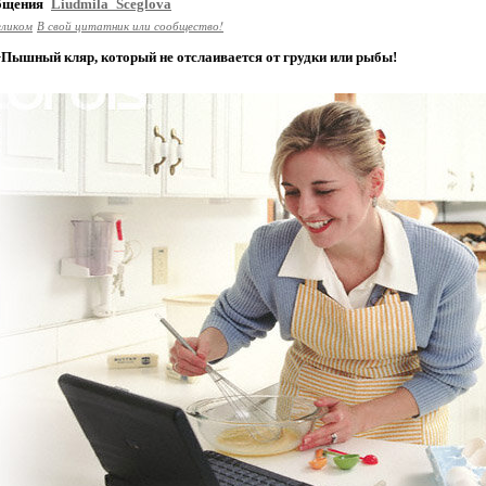
общения
Liudmila_Sceglova
еликом
В свой цитатник или сообщество!
Пышный кляр, который не отслаивается от грудки или рыбы!