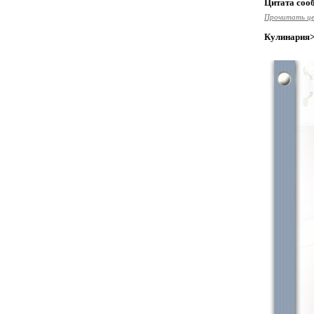
Цитата со
Прочитать ц
Кулинария>