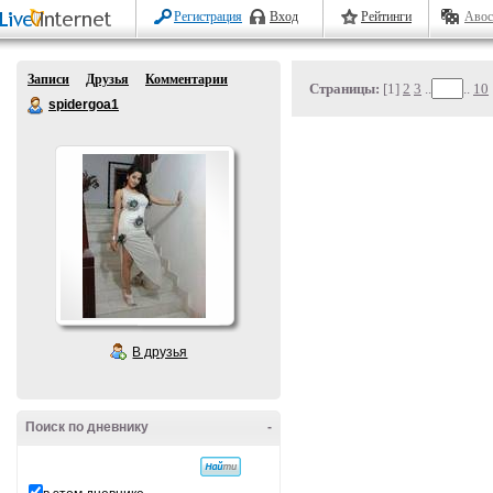
Регистрация
Вход
Рейтинги
Авос
Записи
Друзья
Комментарии
Страницы:
[1]
2
3
..
..
10
spidergoa1
В друзья
Поиск по дневнику
-