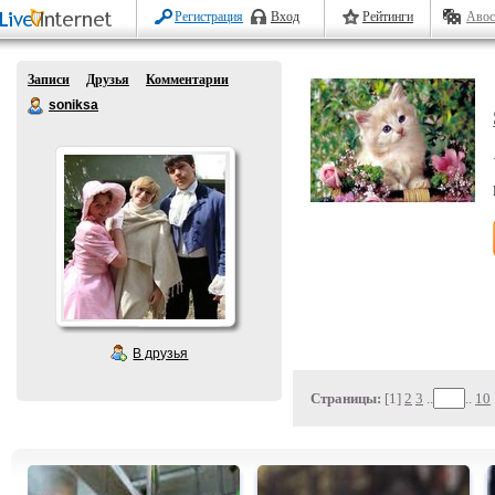
Регистрация
Вход
Рейтинги
Авос
Записи
Друзья
Комментарии
soniksa
В друзья
Страницы:
[1]
2
3
..
..
10