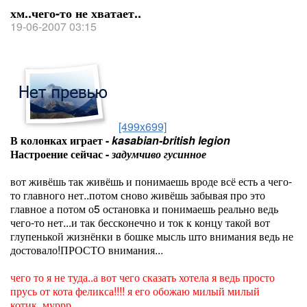
хм..чего-то не хватает..
19-06-2007 03:15
[499x699]
В колонках играет -
kasabian-british legion
Настроение сейчас -
задумчиво гусинное
вот живёшь так живёшь и понимаешь вроде всё есть а чего-
то главного нет..потом сново живёшь забывая про это
главное а потом о5 остановка и понимаешь реально ведь
чего-то нет...и так бессконечно и ток к концу такой вот
глупенькой жизнёнки в бошке мысль што внимания ведь не
достовало!ПРОСТО внимания...
чего то я не туда..а вот чего сказать хотела я ведь просто
прусь от кота феликса!!!! я его обожаю милый милый
котик..муррр