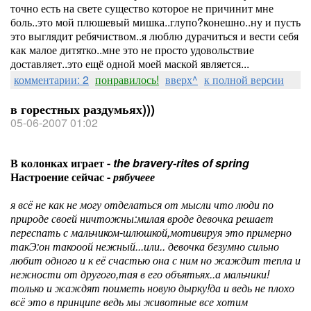
точно есть на свете существо которое не причинит мне
боль..это мой плюшевый мишка..глупо?конешно..ну и пусть
это выглядит ребячиством..я люблю дурачиться и вести себя
как малое дитятко..мне это не просто удовольствие
доставляет..это ещё одной моей маской является...
комментарии: 2
понравилось!
вверх^
к полной версии
в горестных раздумьях)))
05-06-2007 01:02
В колонках играет -
the bravery-rites of spring
Настроение сейчас -
рябучеее
я всё не как не могу отделаться от мысли что люди по
природе своей ничтожны:милая вроде девочка решает
переспать с мальчиком-шлюшкой,мотивируя это примерно
такЭ:он такооой нежный...или.. девочка безумно сильно
любит одного и к её счастью она с ним но жаждит тепла и
нежности от другого,тая в его объятьях..а мальчики!
только и жаждят поиметь новую дырку!да и ведь не плохо
всё это в принципе ведь мы животные все хотим