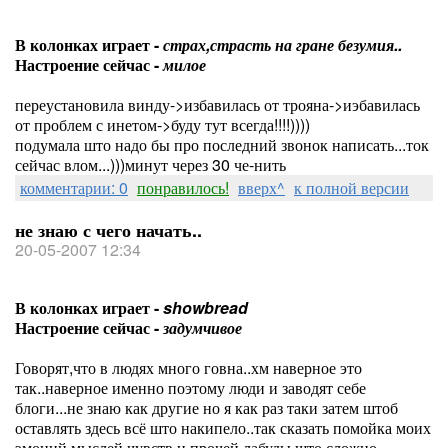
В колонках играет -
страх,страсть на гране безумия..
Настроение сейчас -
милое
переустановила винду->избавилась от трояна->иэбавилась
от проблем с инетом->буду тут всегда!!!!))))
подумала што надо бы про последний звонок написать...ток
сейчас влом...)))минут через 30 че-нить
комментарии: 0
понравилось!
вверх^
к полной версии
не знаю с чего начать..
20-05-2007 12:34
В колонках играет -
showbread
Настроение сейчас -
задумчивое
Говорят,что в людях много говна..хм наверное это
так..наверное именно поэтому люди и заводят себе
блоги...не знаю как другие но я как раз таки затем штоб
оставлять здесь всё што накипело..так сказать помойка моих
эмоций,мыслей,чувств и прочей лабуды што сложно