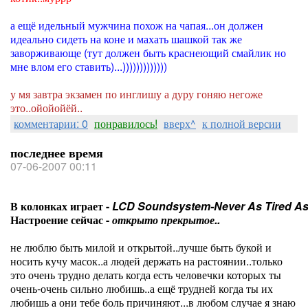
а ещё идельный мужчина похож на чапая...он должен
идеально сидеть на коне и махать шашкой так же
заворживающе (тут должен быть краснеющий смайлик но
мне влом его ставить)...)))))))))))))
у мя завтра экзамен по инглишу а дуру гоняю негоже
это..ойойойёй..
комментарии: 0
понравилось!
вверх^
к полной версии
последнее время
07-06-2007 00:11
В колонках играет -
LCD Soundsystem-Never As Tired As
Настроение сейчас -
открыто прекрытое..
не люблю быть милой и открытой..лучше быть букой и
носить кучу масок..а людей держать на растоянии..только
это очень трудно делать когда есть человечки которых ты
очень-очень сильно любишь..а ещё трудней когда ты их
любишь а они тебе боль причиняют...в любом случае я знаю