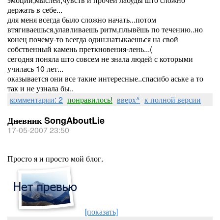
держать в себе...
для меня всегда было сложно начать...потом
втягиваешься,улавливаешь ритм,плывёшь по течению..но
конец почему-то всегда один:натыкаешься на свой
собственный камень преткновения-лень...(
сегодня поняла што совсем не знала людей с которыми
училась 10 лет...
оказывается они все такие интересные..спасибо аське а то
так и не узнала бы..
комментарии: 2
понравилось!
вверх^
к полной версии
Дневник SongAboutLie
17-05-2007 23:50
Просто я и просто мой блог.
[показать]