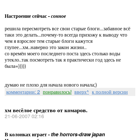
Настроение сейчас -
сонное
решила пересмотреть все свои старые блоги...забавное всё
таки это делать...почему-то всегда прихожу к выводу что
чем я взрослее тем старые блоги кажутся
глупее...хм..наверно это закон жизни..
со времён моего последнего поста здесь столько воды
утекло..так посмотреть так я практически год здесь не
была=)))))
думаю не плохо для начала нового начала;)
комментарии: 2
понравилось!
вверх^
к полной версии
хм весёлое средство от комаров.
21-06-2007 02:16
В колонках играет -
the horrors-draw japan