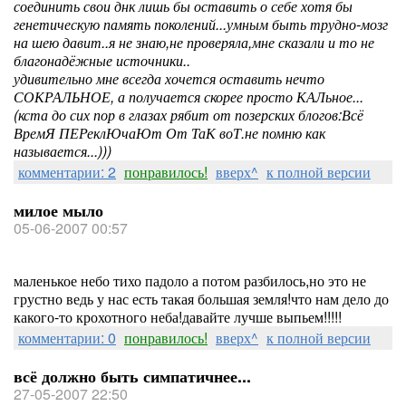
соединить свои днк лишь бы оставить о себе хотя бы
генетическую память поколений...умным быть трудно-мозг
на шею давит..я не знаю,не проверяла,мне сказали и то не
благонадёжные источники..
удивительно мне всегда хочется оставить нечто
СОКРАЛЬНОЕ, а получается скорее просто КАЛьное...
(кста до сих пор в глазах рябит от позерских блогов:Всё
ВремЯ ПЕРеклЮчаЮт От ТаК воТ.не помню как
называется...)))
комментарии: 2
понравилось!
вверх^
к полной версии
милое мыло
05-06-2007 00:57
маленькое небо тихо падоло а потом разбилось,но это не
грустно ведь у нас есть такая большая земля!что нам дело до
какого-то крохотного неба!давайте лучше выпьем!!!!!
комментарии: 0
понравилось!
вверх^
к полной версии
всё должно быть симпатичнее...
27-05-2007 22:50