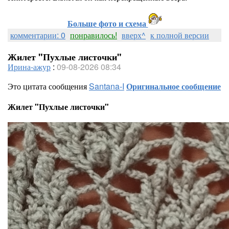
Больше фото и схема
комментарии: 0
понравилось!
вверх^
к полной версии
Жилет "Пухлые листочки"
Ирина-ажур
:
09-08-2026 08:34
Это цитата сообщения
Santana-I
Оригинальное сообщение
Жилет "Пухлые листочки"