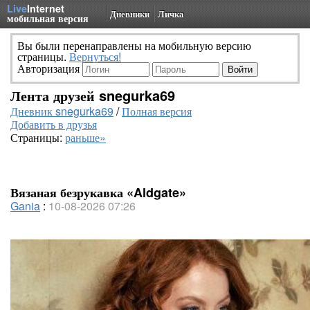
Live
Internet
Дневники
Личка
мобильная версия
Вы были перенаправлены на мобильную версию
страницы.
Вернуться!
Авторизация
Лента друзей snegurka69
Дневник snegurka69
/
Полная версия
Добавить в друзья
Страницы:
раньше»
Вязаная безрукавка «Aldgate»
Gania
:
10-08-2026 07:26