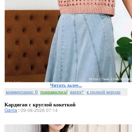
Читать далее...
комментарии: 0
понравилось!
вверх^
к полной версии
Кардиган с круглой кокеткой
Gania
:
09-08-2026 07:14