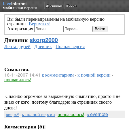
Live
Internet
Дневники
Личка
мобильная версия
Вы были перенаправлены на мобильную версию
страницы.
Вернуться!
Авторизация
Дневник
skorp2000
Лента друзей
-
Дневник
-
Полная версия
Симпатия.
16-11-2007 14:41
к комментариям
-
к полной версии
-
понравилось!
Спасибо огромное за выраженную симпатию, просто я не
знаю от кого, поэтому благодарю на страницах своего
днева!
вверх^
к полной версии
понравилось!
в evernote
Комментарии (5):