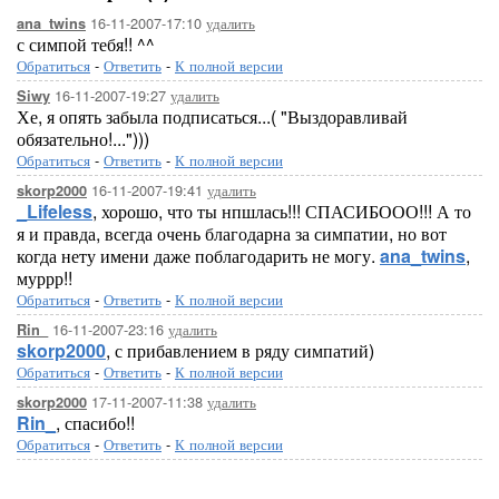
16-11-2007-17:10
удалить
ana_twins
с симпой тебя!! ^^
Обратиться
-
Ответить
-
К полной версии
16-11-2007-19:27
удалить
Siwy
Хе, я опять забыла подписаться...( "Выздоравливай
обязательно!...")))
Обратиться
-
Ответить
-
К полной версии
16-11-2007-19:41
удалить
skorp2000
_Lifeless
, хорошо, что ты нпшлась!!! СПАСИБООО!!! А то
я и правда, всегда очень благодарна за симпатии, но вот
когда нету имени даже поблагодарить не могу.
ana_twins
,
муррр!!
Обратиться
-
Ответить
-
К полной версии
16-11-2007-23:16
удалить
Rin_
skorp2000
, с прибавлением в ряду симпатий)
Обратиться
-
Ответить
-
К полной версии
17-11-2007-11:38
удалить
skorp2000
Rin_
, спасибо!!
Обратиться
-
Ответить
-
К полной версии