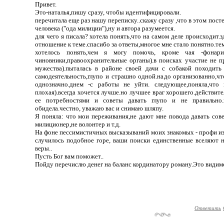
Привет.
Это-наталья,пишу сразу, чтобы идентифицировали.
перечитала еще раз нашу переписку..скажу сразу ,что в этом пос
человека ("ода милиции"),ну и автора разумеется.
для чего я писала? хотела понять,что на самом деле происходит.
отношение к теме.спасибо за ответы,многое мне стало понятно.тем
хотелось понять,чем я могу помочь, кроме чая -фонарик
чиновники,правоохранительные органы).в поисках участие не п
мужества).пыталась в районе своей дачи с собакой походить
самодеятельность,глупо и страшно одной.надо организованно,ч
однозначно.днем -с работы не уйти. следующее,поняла,что к
плохая).всегда хочется лучше.но лучшее враг хорошего.действител
ее потребностями и советы давать глупо и не правильно.
обидела.честно, уважаю вас и снимаю шляпу.
Я поняла: что мои переживания,не дают мне повода давать сов
милиционер,не волонтер и т.д.
На фоне пессимистичных высказываний моих знакомых - профи и
случилось подобное горе, ваши поиски единственные вселяют 
веры..
Пусть Бог вам поможет..
Пойду перечислю денег на баланс кординатору роману.Это видимо
Ответить