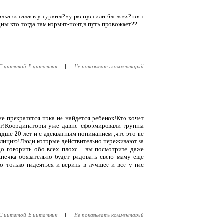
совка осталась у тураны?ну распустили бы всех?пост
дны.кто тогда там кормит-поит,в путь провожает??
С цитатой
В цитатник
|
Не показывать комментарий
 прекратятся пока не найдется ребенок!Кто хочет
ет!Координаторы уже давно сформировали группы
дше 20 лет и с адекватным пониманием ,что это не
милицию!Люди которые действительно переживают за
о говорить обо всех плохо.....вы посмотрите даже
Анечка обязательно будет радовать свою маму еще
до только надеяться и верить в лучшее и все у нас
С цитатой
В цитатник
|
Не показывать комментарий