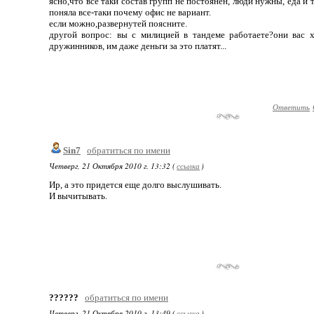
ясно,что все таки состав групп не постоянен, люди нужны, еда и т
поняла все-таки почему офис не вариант.
если можно,развернутей поясните.
другой вопрос: вы с милицией в тандеме работаете?они вас 
дружинников, им даже деньги за это платят...
Ответить
Sin7
обратиться по имени
Четверг, 21 Октября 2010 г. 13:32 (
ссылка
)
Ир, а это придется еще долго выслушивать.
И вычитывать.
??????
обратиться по имени
Четверг, 21 Октября 2010 г. 13:49 (
ссылка
)