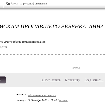
Авось
из (+ сутки) дневников
ПОИСКАМ ПРОПАВШЕГО РЕБЕНКА. АННА
то для удобства комментирования.
щение
« Пред. запись
—
К дневнику
—
След. запись »
ь
??????
обратиться по имени
Четверг, 21 Октября 2010 г. 12:01 (
ссылка
)