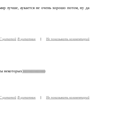
мир лучше, аукается не очень хорошо потом, ну да
С цитатой
В цитатник
|
Не показывать комментарий
некоторых)))))))))))))))))))
С цитатой
В цитатник
|
Не показывать комментарий