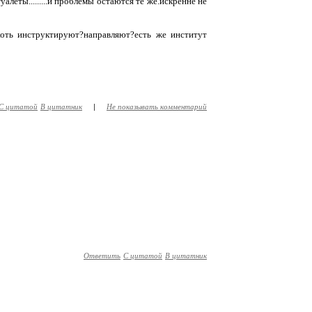
уалеты.........и проблемы остаются те же.искренне не
хоть инструктируют?направляют?есть же институт
С цитатой
В цитатник
|
Не показывать комментарий
Ответить
С цитатой
В цитатник