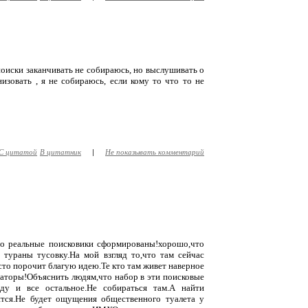
 поиски заканчивать не собираюсь, но выслушивать о
изовать , я не собираюсь, если кому то что то не
С цитатой
В цитатник
|
Не показывать комментарий
то реальные поисковики сформированы!хорошо,что
тураны тусовку.На мой взгляд то,что там сейчас
то порочит благую идею.Те кто там живет наверное
наторы!Объяснить людям,что набор в эти поисковые
ду и все остальное.Не собираться там.А найти
ятся.Не будет ощущения общественного туалета у