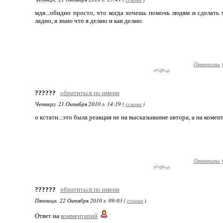
мдя...обидно просто, что когда хочешь помочь людям и сделать 
ладно, я знаю что я делаю и как делаю.
Ответить
??????
обратиться по имени
Четверг, 21 Октября 2010 г. 14:19 (
ссылка
)
о кстати...это была реакция не на высказывание автора, а на коменты 
Ответить
??????
обратиться по имени
Пятница, 22 Октября 2010 г. 09:03 (
ссылка
)
Ответ на
комментарий