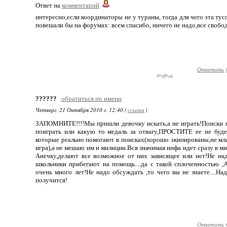
Ответ на
комментарий
интересно,если координаторы не у тураны, тогда для чего эта ту
повешали бы на форумах: всем спасибо, ничего не надо,все свобо
Ответить
??????
обратиться по имени
Четверг, 21 Октября 2010 г. 12:40 (
ссылка
)
ЗАПОМНИТЕ!!!!Мы пришли девочку искать,а не играть!Поиски не
поиграть или какую то медаль за отвагу,ПРОСТИТЕ ее не буд
которые реально помогают в поисках(хорошо экипированы,не мла
игра),а не мешаю им и милиции.Вся значимая инфа идет сразу в 
Анечку,делают все возможное от них зависящее или нет!Не над
школьники прибегают на помощь....да с такой сплоченностью ,
очень много лет!Не надо обсуждать ,то чего вы не знаете....На
получится!
Ответить