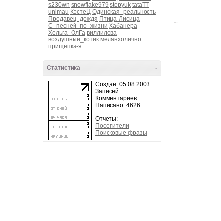
s230wn
snowflake979
stepyuk
tataTT
unimau
КостеЦ
Одинокая_реальность
Продавец_дождя
Птица-Лисица
С_песней_по_жизни
Хабанера
Хельга_ОлГа
виллилова
воздушный_котик
меланхолично
прищепка-я
Статистика
-
Создан: 05.08.2003
Записей:
Комментариев:
Написано: 4626
Отчеты:
Посетители
Поисковые фразы