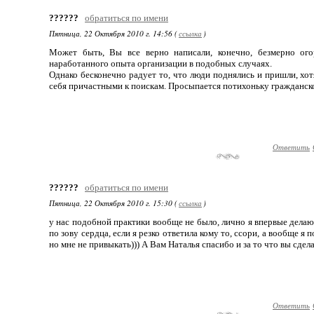
??????
обратиться по имени
Пятница, 22 Октября 2010 г. 14:56 (
ссылка
)
Может быть, Вы все верно написали, конечно, безмерно ого
наработанного опыта организации в подобных случаях.
Однако бесконечно радует то, что люди поднялись и пришли, хот
себя причастными к поискам. Просыпается потихоньку гражданск
Ответить
??????
обратиться по имени
Пятница, 22 Октября 2010 г. 15:30 (
ссылка
)
у нас подобной практики вообще не было, лично я впервые делаю
по зову сердца, если я резко ответила кому то, ссори, а вообще я
но мне не привыкать))) А Вам Наталья спасибо и за то что вы сдел
Ответить