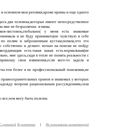
те в основном мои реплики,кроме ирины и еще одного
здесь два человека,которые имеют непосредственное
а мне не безразлична: я-мама.
ов-листовок,глобально( у меня есть знакомые
ринимала и не буду принимать(не чувствую в себе
 по полям и заброшенным кустам,поняла,что это
то собственно и делают. ночью на поиски не пойду
оординация есть.такая какая есть.нормальная(не
ьно, мне здесь,сидя в тепле не понять реальности с
приношу свои извинения,если кого-то задела и
еты.тем более я не профессиональный поисковик,не
з правоохранительных оранов и знакомых у которых
надежду вопреки рациональным рассуждениям,сила
 все,чем могу быть полезна.
С цитатой
В цитатник
|
Не показывать комментарий