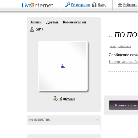
Регистрация
Вход
Рейтинги
Записи
Друзья
Комментарии
Sin7
...ПО 
+ в цитатник
Cообщение скры
Прочитать сооб
В друзья
Комментироват
неизвестно
-