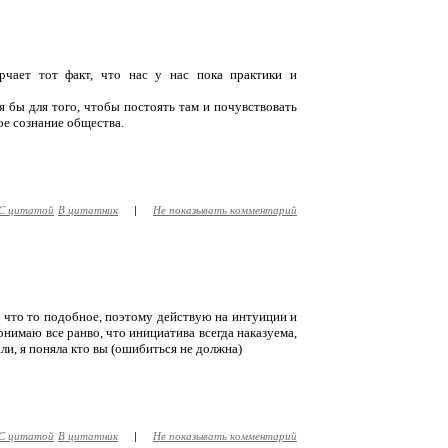
рчает тот факт, что нас у нас пока практики и
я бы для того, чтобы постоять там и почувствовать
ое сознание общества.
С цитатой
В цитатник
|
Не показывать комментарий
 что то подобное, поэтому действую на интуиции и
 понимаю все ранво, что инициатива всегда наказуема,
али, я поняла кто вы (ошибиться не должна)
С цитатой
В цитатник
|
Не показывать комментарий