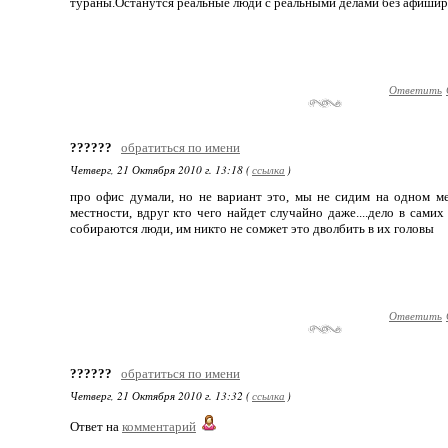
тураны.Останутся реальные люди с реальными делами без афишир
Ответить
??????
обратиться по имени
Четверг, 21 Октября 2010 г. 13:18 (
ссылка
)
про офис думали, но не вариант это, мы не сидим на одном м
местности, вдруг кто чего найдет случайно даже....дело в сами
собираются люди, им никто не сомжет это дволбить в их головы
Ответить
??????
обратиться по имени
Четверг, 21 Октября 2010 г. 13:32 (
ссылка
)
Ответ на
комментарий