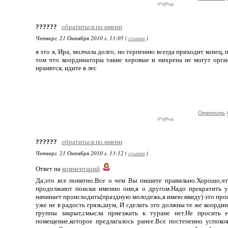
??????
обратиться по имени
Четверг, 21 Октября 2010 г. 13:05 (
ссылка
)
я это я, Ира, молчала долго, но терпению всегда приходит конец,
том что координаторы такие херовые и нихрена не могут орган
нраивтся, идите в лес
Ответить
??????
обратиться по имени
Четверг, 21 Октября 2010 г. 13:12 (
ссылка
)
Ответ на
комментарий
Да,это все понятно.Все о чем Вы пишите правильно.Хорошо,ч
продолжают поиски именно они,я о другом.Надо прекратить у 
начинает происходить(праздную молодежь,я имею ввиду) это прос
уже не в радость грязь,шум, И сделать это должны те же коорди
группы закрыт,смысла приезжать к туране нет.Не просить е
помещение,которое предлагалось ранее.Все постепенно успоко