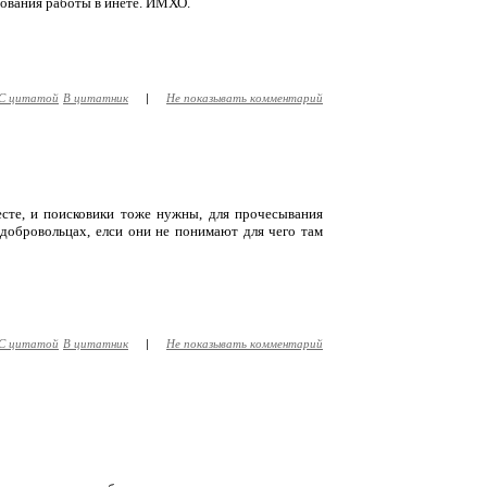
ования работы в инете. ИМХО.
С цитатой
В цитатник
|
Не показывать комментарий
есте, и поисковики тоже нужны, для прочесывания
х добровольцах, елси они не понимают для чего там
С цитатой
В цитатник
|
Не показывать комментарий