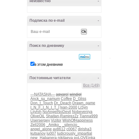
неизвестно
-
Подписка по e-mail
-
Поиск по дневнику
-
в этом дневнике
Постоянные читатели
-
Все (149)
---NATASHA---
aqvarel
windigl
Anck_su_namum
Coffee
D_Gliss
Don_t_Touch
Dr_Deach
Drawn_game
I_N_F_I_N_I_T_I
Ivan-2000
LiSyn
Lijvhih
NoAngelNoDevil
Nobeveniya
OliveOiL
Shaitan-RamirezZz
Tianna999
Usersergey
Vizitor
WishOfHappiness
Zell2006
_Amiko_
_silencio_
angel_alone
av8612
c0067
dirisha3
kutsanov
lu007
ludicrously_impartial
new_Habanera
nikitaeva
poLOVEinka