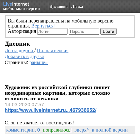
Live
Internet
Дневники
Личка
мобильная версия
Вы были перенаправлены на мобильную версию
страницы.
Вернуться!
Авторизация
Дневник
Лента друзей
/
Полная версия
Добавить в друзья
Страницы:
раньше»
Художник из российской глубинки пишет
неординарные картины, которые сложно
отличить от чеканки
14-03-2020 07:57
https://www.liveinternet.ru...467936652/
Слов не хватает от восхищения!
комментарии: 0
понравилось!
вверх^
к полной версии