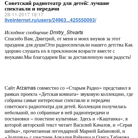
Советский радиотеатр для детей: лучшие
спектакли и передачи
28-11-2017 18:17
liveinternet.ru/users/24963...425550093/
Исходное сообщение Dmitry_Shvarts
Спасибо Вам, Дмитрий, от меня и моих внуков за этот
праздник для души!Эти радиоспектакли нашего детства Как
здорово слушать их в преклонном возрасте вместе с
внуками.Мы благодарим Вас за доставленную нам радость!
Сайт Arzamas совместно со «Старым Радио» представил в
рамках проекта «Детская комната» звуковую коллекцию, где
собраны самые интересные спектакли и передачи
советского радиотеатра для детей. Коллекция получилась
небольшой, но собранные в ней радиопередачи и
постановки – поистине культовые. Здесь и «Каштанка», в
которой авторский текст читает Василий Качалов, и «Серая
шейка», прочитанная легендарной Марией Бабановой, и
«Золушка» с участием Аркадия Райкина и Олега Табакова.