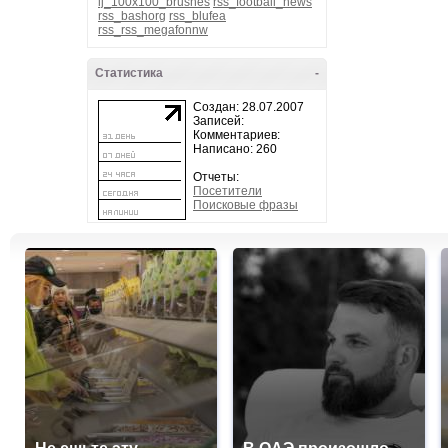
lj_100x100_brushes
rss_football_news
rss_bashorg
rss_blufea
rss_rss_megafonnw
Статистика
-
Создан: 28.07.2007
Записей:
Комментариев:
Написано: 260
Отчеты:
Посетители
Поисковые фразы