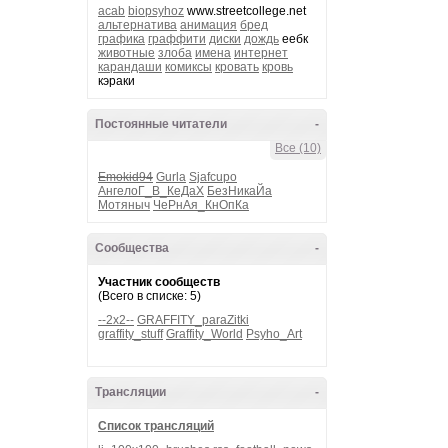
acab
biopsyhoz
www.streetcollege.net
альтернатива
анимация
бред
графика
граффити
диски
дождь
еебк
животные
злоба
имена
интернет
карандаши
комиксы
кровать
кровь
кэраки
Постоянные читатели
-
Все (10)
Emokid94
Gurla
Sjafcupo
АнгелоГ_В_КеДаХ
БезНикаЙа
Мотяныч
ЧеРнАя_КнОпКа
Сообщества
-
Участник сообществ
(Всего в списке: 5)
--2x2--
GRAFFITY_paraZitki
graffity_stuff
Graffity_World
Psyho_Art
Трансляции
-
Список трансляций