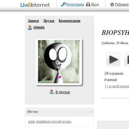
Регистрация
Вход
Рейтинги
Записи
Друзья
Комментарии
shouts
BIOPSYH
Суббота, 28 Июля 
24 слушали
0 копий
[+ в свой плеер
В друзья
Метки
-
eebk
граффити
крутой
музон