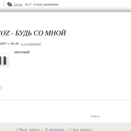
Авось
из (+ сутки) дневников
OZ - БУДЬ СО МНОЙ
2007 г. 04:49
+ в цитатник
зачотный
]
« Пред. запись
—
К дневнику
—
След. запись »