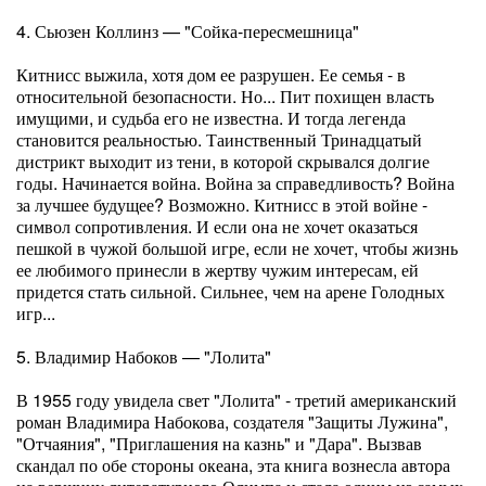
4. Сьюзен Коллинз — "Сойка-пересмешница"
Китнисс выжила, хотя дом ее разрушен. Ее семья - в
относительной безопасности. Но... Пит похищен власть
имущими, и судьба его не известна. И тогда легенда
становится реальностью. Таинственный Тринадцатый
дистрикт выходит из тени, в которой скрывался долгие
годы. Начинается война. Война за справедливость? Война
за лучшее будущее? Возможно. Китнисс в этой войне -
символ сопротивления. И если она не хочет оказаться
пешкой в чужой большой игре, если не хочет, чтобы жизнь
ее любимого принесли в жертву чужим интересам, ей
придется стать сильной. Сильнее, чем на арене Голодных
игр...
5. Владимир Набоков — "Лолита"
В 1955 году увидела свет "Лолита" - третий американский
роман Владимира Набокова, создателя "Защиты Лужина",
"Отчаяния", "Приглашения на казнь" и "Дара". Вызвав
скандал по обе стороны океана, эта книга вознесла автора