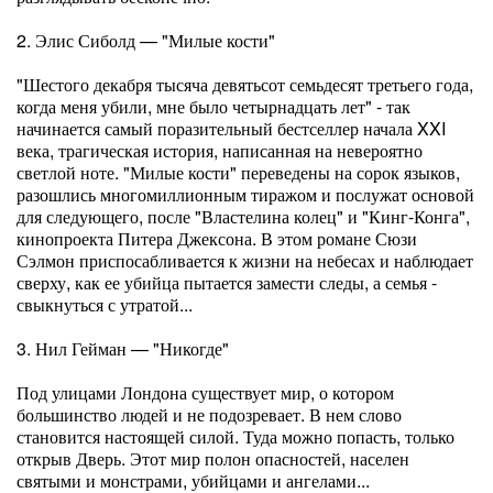
2. Элис Сиболд — "Милые кости"
"Шестого декабря тысяча девятьсот семьдесят третьего года,
когда меня убили, мне было четырнадцать лет" - так
начинается самый поразительный бестселлер начала XXI
века, трагическая история, написанная на невероятно
светлой ноте. "Милые кости" переведены на сорок языков,
разошлись многомиллионным тиражом и послужат основой
для следующего, после "Властелина колец" и "Кинг-Конга",
кинопроекта Питера Джексона. В этом романе Сюзи
Сэлмон приспосабливается к жизни на небесах и наблюдает
сверху, как ее убийца пытается замести следы, а семья -
свыкнуться с утратой...
3. Нил Гейман — "Никогде"
Под улицами Лондона существует мир, о котором
большинство людей и не подозревает. В нем слово
становится настоящей силой. Туда можно попасть, только
открыв Дверь. Этот мир полон опасностей, населен
святыми и монстрами, убийцами и ангелами...