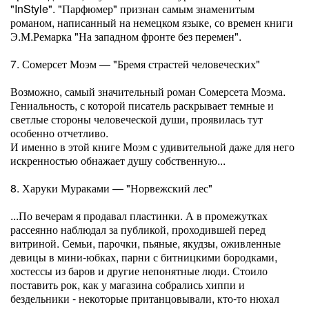
"InStyle". "Парфюмер" признан самым знаменитым
романом, написанный на немецком языке, со времен книги
Э.М.Ремарка "На западном фронте без перемен".
7. Сомерсет Моэм — "Бремя страстей человеческих"
Возможно, самый значительный роман Сомерсета Моэма.
Гениальность, с которой писатель раскрывает темные и
светлые стороны человеческой души, проявилась тут
особенно отчетливо.
И именно в этой книге Моэм с удивительной даже для него
искренностью обнажает душу собственную...
8. Харуки Мураками — "Норвежский лес"
...По вечерам я продавал пластинки. А в промежутках
рассеянно наблюдал за публикой, проходившей перед
витриной. Семьи, парочки, пьяные, якудзы, оживленные
девицы в мини-юбках, парни с битницкими бородками,
хостессы из баров и другие непонятные люди. Стоило
поставить рок, как у магазина собрались хиппи и
бездельники - некоторые пританцовывали, кто-то нюхал