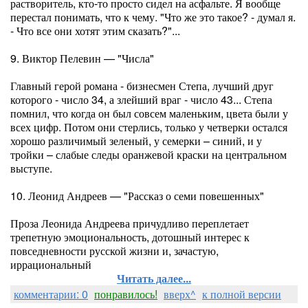
растворитель, кто-то просто сидел на асфальте. Я вообще
перестал понимать, что к чему. "Что же это такое? - думал я.
- Что все они хотят этим сказать?"...
9. Виктор Пелевин — "Числа"
Главный герой романа - бизнесмен Степа, лучший друг
которого - число 34, а злейший враг - число 43... Степа
помнил, что когда он был совсем маленьким, цвета были у
всех цифр. Потом они стерлись, только у четверки остался
хорошо различимый зеленый, у семерки – синий, и у
тройки – слабые следы оранжевой краски на центральном
выступе.
10. Леонид Андреев — "Рассказ о семи повешенных"
Проза Леонида Андреева причудливо переплетает
трепетную эмоциональность, дотошный интерес к
повседневности русской жизни и, зачастую,
иррациональный
Читать далее...
комментарии: 0
понравилось!
вверх^
к полной версии