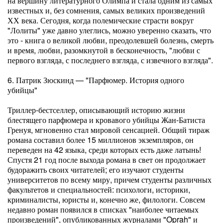
на вершину литературного Олимпа и стала одним из самых
известных и, без сомнения, самых великих произведений
ХХ века. Сегодня, когда полемические страсти вокруг
"Лолиты" уже давно улеглись, можно уверенно сказать, что
это - книга о великой любви, преодолевшей болезнь, смерть
и время, любви, разомкнутой в бесконечность, "любви с
первого взгляда, с последнего взгляда, с извечного взгляда".
6. Патрик Зюскинд — "Парфюмер. История одного
убийцы"
Триллер-бестселлер, описывающий историю жизни
блестящего парфюмера и кровавого убийцы Жан-Батиста
Гренуя, мгновенно стал мировой сенсацией. Общий тираж
романа составил более 15 миллионов экземпляров, он
переведен на 42 языка, среди которых есть даже латынь!
Спустя 21 год после выхода романа в свет он продолжает
будоражить своих читателей; его изучают студенты
университетов по всему миру, причем студенты различных
факультетов и специальностей: психологи, историки,
криминалисты, юристы и, конечно же, филологи. Совсем
недавно роман появился в списках "наиболее читаемых
произведений", опубликованных журналами "Oprah" и