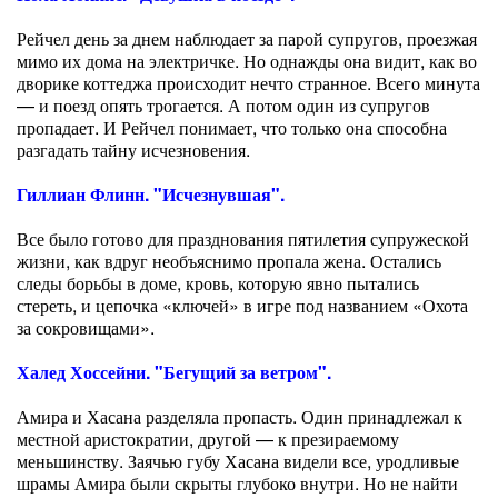
Рейчел день за днем наблюдает за парой супругов, проезжая
мимо их дома на электричке. Но однажды она видит, как во
дворике коттеджа происходит нечто странное. Всего минута
— и поезд опять трогается. А потом один из супругов
пропадает. И Рейчел понимает, что только она способна
разгадать тайну исчезновения.
Гиллиан Флинн. "Исчезнувшая".
Все было готово для празднования пятилетия супружеской
жизни, как вдруг необъяснимо пропала жена. Остались
следы борьбы в доме, кровь, которую явно пытались
стереть, и цепочка «ключей» в игре под названием «Охота
за сокровищами».
Халед Хоссейни. "Бегущий за ветром".
Амира и Хасана разделяла пропасть. Один принадлежал к
местной аристократии, другой — к презираемому
меньшинству. Заячью губу Хасана видели все, уродливые
шрамы Амира были скрыты глубоко внутри. Но не найти