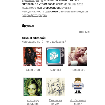
журналы
дождь
зелёного и жёлтого кофе и
сигареты по утрам после секса
леденцы
лето
мода
море
моя стервозность
музыка
неординарность
оранжевого
плюшевые медведи
ретро фотографии
Друзья
-
Все (25)
Друзья оффлайн
Кого давно нет?
Кого добавить?
Glam Drug
Ksanexx
Ramonistra
ноу хард
Смешная
Я Яблочный
филингс
немка
пирог