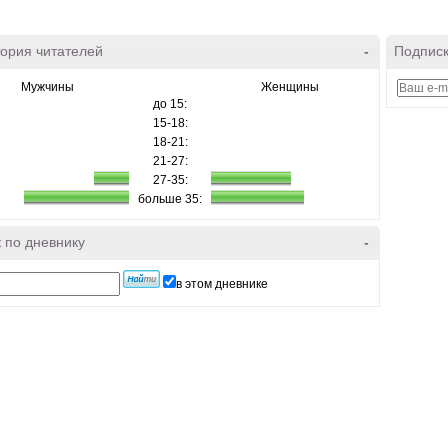
ория читателей
-
Подписк
Мужчины
Женщины
до 15:
15-18:
18-21:
21-27:
27-35:
больше 35:
 по дневнику
-
в этом дневнике