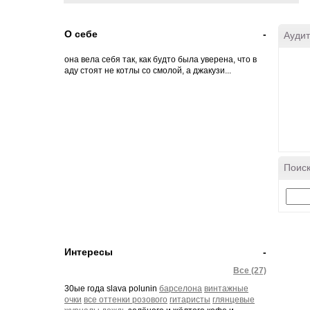
О себе
-
Аудит
она вела себя так, как будто была уверена, что в
аду стоят не котлы со смолой, а джакузи...
Поиск
Интересы
-
Все (27)
30ые года slava polunin
барселона
винтажные
очки
все оттенки розового
гитаристы
глянцевые