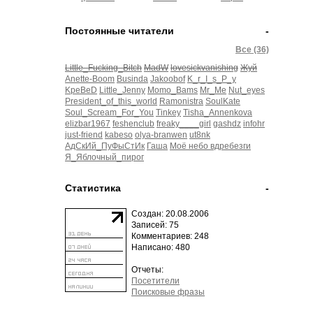
Постоянные читатели
-
Все (36)
Little_Fucking_Bitch
MadW
lovesickvanishing
Жуй
Anette-Boom
Businda
Jakoobof
K_r_I_s_P_y
KpeBeD
Little_Jenny
Momo_Bams
Mr_Me
Nut_eyes
President_of_this_world
Ramonistra
SoulKate
Soul_Scream_For_You
Tinkey
Tisha_Annenkova
elizbar1967
feshenclub
freaky____girl
gashdz
infohr
just-friend
kabeso
olya-branwen
ut8nk
АдСкИй_ПуФыСтИк
Гаша
Моё небо вдребезги
Я_Яблочный_пирог
Статистика
-
Создан: 20.08.2006
Записей: 75
Комментариев: 248
Написано: 480
Отчеты:
Посетители
Поисковые фразы