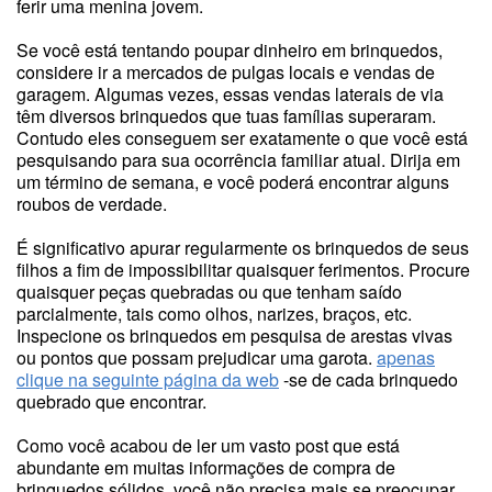
ferir uma menina jovem.
Se você está tentando poupar dinheiro em brinquedos,
considere ir a mercados de pulgas locais e vendas de
garagem. Algumas vezes, essas vendas laterais de via
têm diversos brinquedos que tuas famílias superaram.
Contudo eles conseguem ser exatamente o que você está
pesquisando para sua ocorrência familiar atual. Dirija em
um término de semana, e você poderá encontrar alguns
roubos de verdade.
É significativo apurar regularmente os brinquedos de seus
filhos a fim de impossibilitar quaisquer ferimentos. Procure
quaisquer peças quebradas ou que tenham saído
parcialmente, tais como olhos, narizes, braços, etc.
Inspecione os brinquedos em pesquisa de arestas vivas
ou pontos que possam prejudicar uma garota.
apenas
clique na seguinte página da web
-se de cada brinquedo
quebrado que encontrar.
Como você acabou de ler um vasto post que está
abundante em muitas informações de compra de
brinquedos sólidos, você não precisa mais se preocupar