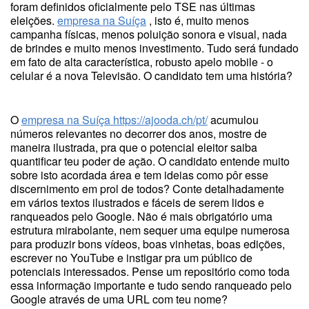
foram definidos oficialmente pelo TSE nas últimas
eleições.
empresa na Suíça
, isto é, muito menos
campanha físicas, menos poluição sonora e visual, nada
de brindes e muito menos investimento. Tudo será fundado
em fato de alta característica, robusto apelo mobile - o
celular é a nova Televisão. O candidato tem uma história?
O
empresa na Suíça
https://ajooda.ch/pt/
acumulou
números relevantes no decorrer dos anos, mostre de
maneira ilustrada, pra que o potencial eleitor saiba
quantificar teu poder de ação. O candidato entende muito
sobre isto acordada área e tem ideias como pôr esse
discernimento em prol de todos? Conte detalhadamente
em vários textos ilustrados e fáceis de serem lidos e
ranqueados pelo Google. Não é mais obrigatório uma
estrutura mirabolante, nem sequer uma equipe numerosa
para produzir bons vídeos, boas vinhetas, boas edições,
escrever no YouTube e instigar pra um público de
potenciais interessados. Pense um repositório como toda
essa informação importante e tudo sendo ranqueado pelo
Google através de uma URL com teu nome?