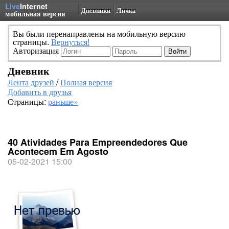
Live
Internet
Дневники
Личка
мобильная версия
Вы были перенаправлены на мобильную версию
страницы.
Вернуться!
Авторизация
Дневник
Лента друзей
/
Полная версия
Добавить в друзья
Страницы:
раньше»
40 Atividades Para Empreendedores Que
Acontecem Em Agosto
05-02-2021 15:00