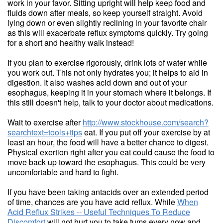
work in your favor. Sitting upright will help keep food and
fluids down after meals, so keep yourself straight. Avoid
lying down or even slightly reclining in your favorite chair
as this will exacerbate reflux symptoms quickly. Try going
for a short and healthy walk instead!
If you plan to exercise rigorously, drink lots of water while
you work out. This not only hydrates you; it helps to aid in
digestion. It also washes acid down and out of your
esophagus, keeping it in your stomach where it belongs. If
this still doesn't help, talk to your doctor about medications.
Wait to exercise after
http://www.stockhouse.com/search?
searchtext=tools+tips
eat. If you put off your exercise by at
least an hour, the food will have a better chance to digest.
Physical exertion right after you eat could cause the food to
move back up toward the esophagus. This could be very
uncomfortable and hard to fight.
If you have been taking antacids over an extended period
of time, chances are you have acid reflux. While
When
Acid Reflux Strikes -- Useful Techniques To Reduce
Discomfort
will not hurt you to take tums every now and