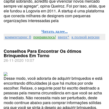
capital sobrando, acredito que vivenciar novos mercado
sempre vai agregar”, opina Queiroz. Foi por isso, aliás, que
ele fundou a Logovia em 2011. A startup é uma plataforma
que conecta milhares de designers com pequenas
organizações interessadas pela
Читать далее...
комментарии: 0
понравилось!
вверх^
к полной версии
Conselhos Para Encontrar Os ótimos
Brinquedos Em Torno
26-11-2020 10:07
Desse modo, você adoraria de adquirir brinquedos e está
encontrando dificuldades já que há muitos por onde
escolher. Relaxe, o seguinte post foi escrito destinado a
pessoas pela mesma circunstância em que você se acha
de imediato. Não necessita mais ser perturbado, deste
modo continue abaixo para comprar informações sólidas
pra que você se sinta à desejo ao adquirir brinquedos.