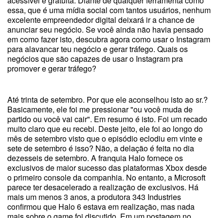
acessível e gratuita. Diante de qualquer ferramenta como
essa, que é uma mídia social com tantos usuários, nenhum
excelente empreendedor digital deixará ir a chance de
anunciar seu negócio. Se você ainda não havia pensado
em como fazer isto, descubra agora como usar o Instagram
para alavancar teu negócio e gerar tráfego. Quais os
negócios que são capazes de usar o Instagram pra
promover e gerar tráfego?
Até trinta de setembro. Por que ele aconselhou isto ao sr.?
Basicamente, ele foi me pressionar "ou você muda de
partido ou você vai cair". Em resumo é isto. Foi um recado
muito claro que eu recebi. Deste jeito, ele foi ao longo do
mês de setembro visto que o episódio eclodiu em vinte e
sete de setembro é isso? Não, a delação é feita no dia
dezesseis de setembro. A franquia Halo fornece os
exclusivos de maior sucesso das plataformas Xbox desde
o primeiro console da companhia. No entanto, a Microsoft
parece ter desacelerado a realização de exclusivos. Há
mais um menos 3 anos, a produtora 343 Industries
confirmou que Halo 6 estava em realização, mas nada
mais sobre o game foi discutido. Em um postagem no