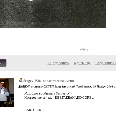
« Пред. запись
—
К дневнику
—
След. запись 
ь
Sergey_Kin
обратиться по имени
ДЬЯВОЛ-слишком СИЛЁН,даже для меня!
Понедельник, 03 Ноября 2008 г.
Исходное сообщение Sergey_Kin
Настроение сейчас - ЦВЕТАЕВАHARD CORE.....
HARD CORE.