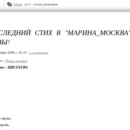
Авось
из (+ сутки) дневников
СЛЕДНИЙ СТИХ В "МАРИНА_МОСКВА
ВЫ!
ября 2008 г. 16:39
+ в цитатник
ет -
Душа поэтов
час -
ЦВЕТАЕВА
 звуки,
кровь,