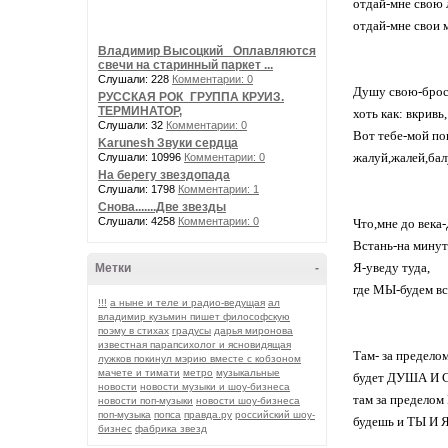
отдай-мне свою 
отдай-мне свои муки
Владимир Высоцкий_ Оплавляются
свечи на старинный паркет ...
Слушали: 228
Комментарии: 0
Душу свою-брос
РУССКАЯ РОК_ГРУППА КРУИЗ.
ТЕРМИНАТОР,
хоть как: вкривь, 
Слушали: 32
Комментарии: 0
Вот тебе-мой по
Karunesh Звуки сердца
жалуй,жалей,бал
Слушали: 10996
Комментарии: 0
На берегу звездопада
Слушали: 1798
Комментарии: 1
Снова.......Две звезды
Слушали: 4258
Комментарии: 0
Что,мне до века
Встань-на минуту
Я-уведу туда,
Метки
-
где МЫ-будем вс
!!!
а ныне и теле и радио-ведущая
ал
владимир кузьмин пишет философскую
поэму в стихах
градусы
дарья миронова
известная парапсихолог и ясновидящая
Там- за пределом
лужков покинул мэрию вместе с кобзоном
мачете и тимати
метро
музыкальные
будет ДУША И 
новости
новости музыки и шоу-бизнеса
там за пределом
новости поп-музыки
новости шоу-бизнеса
поп-музыка
попса
правда.ру
российский шоу-
будешь и ТЫ И Я
бизнес
фабрика звезд