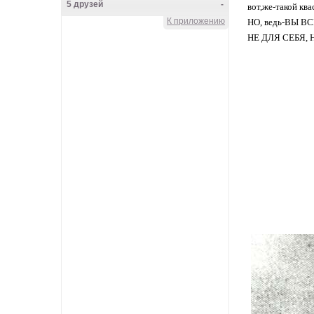
5 друзей
-
вот,же-такой квас.
К приложению
НО, ведь-ВЫ В
Knyazeva_Lena
НЕ ДЛЯ СЕБЯ, 
Main herz
Lena_CoN
Frau Rock
VALKOINEN