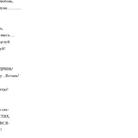
любовь,
...............
ь,
вкось.....
целуй:
уй!
-ДРЯНЬ!
....Встань!
егда!
 сих-
СТИХ,
 ВСЯ-
!