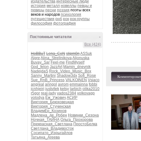
издательства
интересные люди
история
металл
новеллы
певцы и
певицы
песни
поэзия
поэты всех
веков и народов
психология
путеществия
рнб
рок
рок-группы
философия
фотография
Постоянные читатели
-
Все (424)
HoBBuT
Lena_CoN
slipm0n
ASSuk
Algre
Alina_Strellnikova
Aljonuska
Buvay_Sar
Feel-me
FindMyself
God_felon
JazzArt
Mamin_dnevnik
NadejdaS
Rock_Video_Music_Box
Sanny_Martini
Shadow3dx
Sofi_Rose
Комментироват
Sue_RnB_Princess
VALKOINEN
Vsiaco
angreal
anngol
avrom
emmainna
fobbi
jcnhjeirj
justvitek
ketsy
larbich
olika2010
r5gor
real-lady
vados2384
volkovagp
volodya
Ёж_Ужович
АСИР
Виктория_Брюховецкая
Виктория_Стучинская
ВладимЕр_Козинов
Мадлена_де_Робен
Новинки_Сезона
Ночная_ТАЙНА
Ольга_Прохорова
Прекрасная_Светлана
ПростоБелка
Светлана_Владивосток
Сосипатр_Изрыгайлов
Татьяна_Агеева