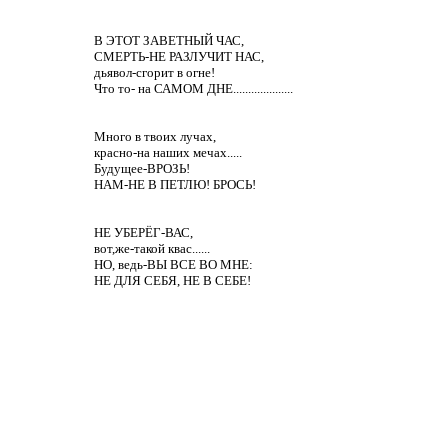
В ЭТОТ ЗАВЕТНЫЙ ЧАС,
СМЕРТЬ-НЕ РАЗЛУЧИТ НАС,
дьявол-сгорит в огне!
Что то- на САМОМ ДНЕ....................
Много в твоих лучах,
красно-на наших мечах.....
Будущее-ВРОЗЬ!
НАМ-НЕ В ПЕТЛЮ! БРОСЬ!
НЕ УБЕРЁГ-ВАС,
вот,же-такой квас......
НО, ведь-ВЫ ВСЕ ВО МНЕ:
НЕ ДЛЯ СЕБЯ, НЕ В СЕБЕ!