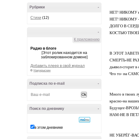
Рубрики
-
НЕТ! НИКОМУ не 
Стихи
(12)
НЕТ! НИКОМУ - 
ДОЛГО В СЕРД
-
КОСТЬЮ ТВОЕЙ
К приложению
Радио в блоге
[Этот ролик находится на
В ЭТОТ ЗАВЕТ
заблокированном домене]
СМЕРТЬ-НЕ РА
Добавить плеер в свой журнал
дьявол-сгорит в 
©
Накукрыскин
Что то- на САМОМ ДН
Подписка по e-mail
-
Много в твоих л
красно-на наших 
Будущее-ВРОЗЬ
Поиск по дневнику
-
НАМ-НЕ В ПЕТ
в этом дневнике
НЕ УБЕРЁГ-ВАС