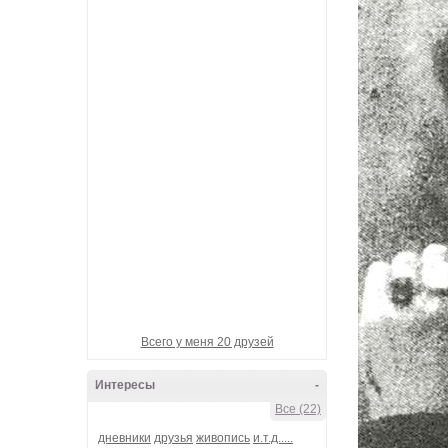
Девотчка-вулкан
Гарик_БандЭрос
Банда-Наша!
металлический_шёп
Ganzen welt
Всего у меня 20 друзей
Интересы
-
Все (22)
дневники
друзья
живопись
и.т.д.....