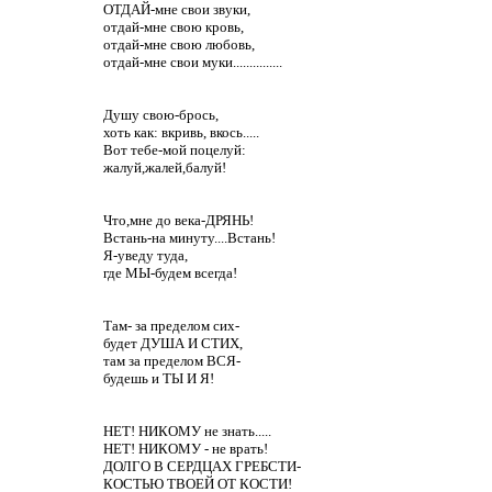
ОТДАЙ-мне свои звуки,
отдай-мне свою кровь,
отдай-мне свою любовь,
отдай-мне свои муки...............
Душу свою-брось,
хоть как: вкривь, вкось.....
Вот тебе-мой поцелуй:
жалуй,жалей,балуй!
Что,мне до века-ДРЯНЬ!
Встань-на минуту....Встань!
Я-уведу туда,
где МЫ-будем всегда!
Там- за пределом сих-
будет ДУША И СТИХ,
там за пределом ВСЯ-
будешь и ТЫ И Я!
НЕТ! НИКОМУ не знать.....
НЕТ! НИКОМУ - не врать!
ДОЛГО В СЕРДЦАХ ГРЕБСТИ-
КОСТЬЮ ТВОЕЙ ОТ КОСТИ!