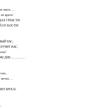
знать.....
не врать!
ЦАХ ГРЕБСТИ-
 ОТ КОСТИ!
НЫЙ ЧАС,
ЗЛУЧИТ НАС,
огне!
Е....................
учах,
мечах.....
!
ЛЮ! БРОСЬ!
,