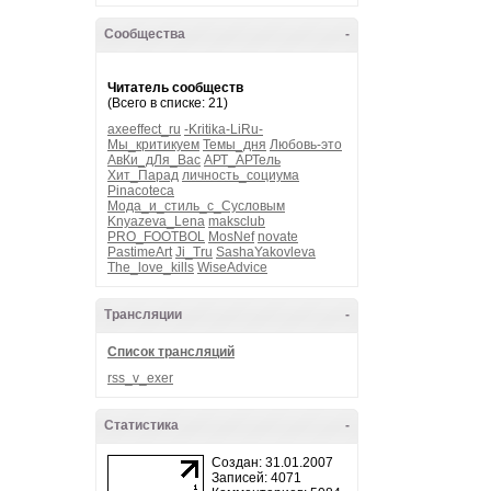
Сообщества
-
Читатель сообществ
(Всего в списке: 21)
axeeffect_ru
-Kritika-LiRu-
Мы_критикуем
Темы_дня
Любовь-это
АвКи_дЛя_Вас
АРТ_АРТель
Хит_Парад
личность_социума
Pinacoteca
Мода_и_стиль_с_Сусловым
Knyazeva_Lena
maksclub
PRO_FOOTBOL
MosNef
novate
PastimeArt
Ji_Tru
SashaYakovleva
The_love_kills
WiseAdvice
Трансляции
-
Список трансляций
rss_v_exer
Статистика
-
Создан: 31.01.2007
Записей: 4071