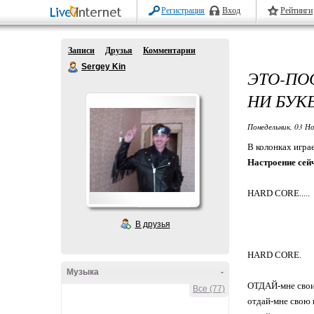
Регистрация
Вход
Рейтинги
Записи
Друзья
Комментарии
Sergey Kin
ЭТО-ПО
НИ БУК
Понедельник, 03 Но
В колонках игра
Настроение сей
HARD CORE.....
В друзья
HARD CORE.
Музыка
-
ОТДАЙ-мне свои
Все (77)
отдай-мне свою 