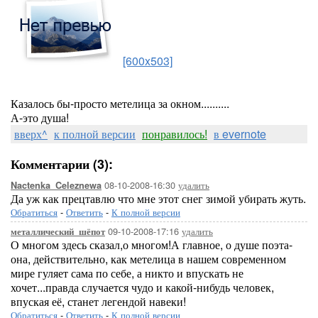
[600x503]
Казалось бы-просто метелица за окном..........
А-это душа!
вверх^
к полной версии
понравилось!
в evernote
Комментарии (3):
08-10-2008-16:30
удалить
Nactenka_Celeznewa
Да уж как прецтавлю что мне этот снег зимой убирать жуть.
Обратиться
-
Ответить
-
К полной версии
09-10-2008-17:16
удалить
металлический_шёпот
О многом здесь сказал,о многом!А главное, о душе поэта-
она, действительно, как метелица в нашем современном
мире гуляет сама по себе, а никто и впускать не
хочет...правда случается чудо и какой-нибудь человек,
впуская её, станет легендой навеки!
Обратиться
-
Ответить
-
К полной версии