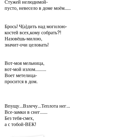
Стужей нелюдимой-
пусто, невесело в доме моём.....
Брось! Ч(а)дить над могилою-
костей всех,кому собрать?!
Назовёшь-милою,
значит-очи целовать!
Вот-моя мельница,
вот-мой излом.........
Воет метелица-
просится в дом.
Впущу...Взлечу...Теплота нег...
Все-замки в снег......
Без тебя-смех,
а с тобой-ВЕК!