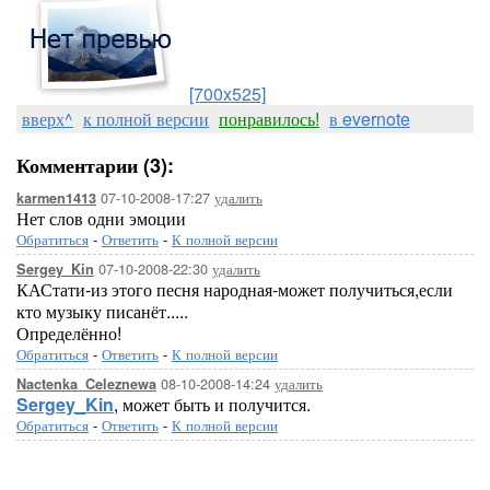
[700x525]
вверх^
к полной версии
понравилось!
в evernote
Комментарии (3):
07-10-2008-17:27
удалить
karmen1413
Нет слов одни эмоции
Обратиться
-
Ответить
-
К полной версии
07-10-2008-22:30
удалить
Sergey_Kin
КАСтати-из этого песня народная-может получиться,если
кто музыку писанёт.....
Определённо!
Обратиться
-
Ответить
-
К полной версии
08-10-2008-14:24
удалить
Nactenka_Celeznewa
Sergey_Kin
, может быть и получится.
Обратиться
-
Ответить
-
К полной версии