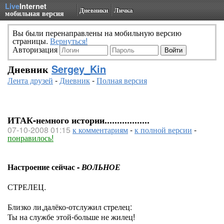
Live
Internet
Дневники
Личка
мобильная версия
Вы были перенаправлены на мобильную версию
страницы.
Вернуться!
Авторизация
Дневник
Sergey_Kin
Лента друзей
-
Дневник
-
Полная версия
ИТАК-немного истории..................
07-10-2008 01:15
к комментариям
-
к полной версии
-
понравилось!
Настроение сейчас -
ВОЛЬНОЕ
СТРЕЛЕЦ.
Близко ли,далёко-отслужил стрелец:
Ты на службе этой-больше не жилец!