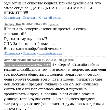
беднеет наше общество беднеет, причём духовно-вот, что
самое обидное...ДА ВЕДЬ НА ПОЭЗИИ МИР-ТО И
ДЕРЖИТСЯ!!!
Обратиться
-
Ответить
-
К полной версии
07-10-2008-22:00
удалить
Sergey_Kin
Шёпот-а ты,говорят человек не простой, а супер
начитанный?!
Где-ты этому научилась?!
СПА За то что-не забываешь...
Вот сегодня-я добрейший человек!
Обратиться
-
Ответить
-
К полной версии
08-10-2008-03:58
удалить
металлический_шёпот
Эх, Сергей, Спасибо тебе за
Ответ на комментарий Sergey_Kin
#
тёплые слова!!!Дело в том, что поэзия и творчество для меня
всё, проблема общества с духовной точки зрения сегодня
меня волнует больше всего...да и в школе, литература был
мой любимый предмет, буквально как с 5 лет научилась
читать так с тех пор стараюсь много и тщательно
прочитывать и прозу, и поэзию...а вот сейчас, учась в
университете безумно скучаю без любимого предмета,
литературы у нас нет:(очень часто задумываюсь над этим и
весьма грущу:(