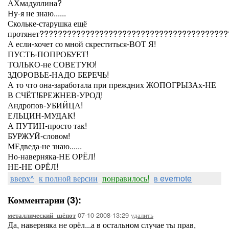
АХмадуллина?
Ну-я не знаю......
Скольке-старушка ещё
протянет?????????????????????????????????????????
А если-хочет со мной скреститься-ВОТ Я!
ПУСТЬ-ПОПРОБУЕТ!
ТОЛЬКО-не СОВЕТУЮ!
ЗДОРОВЬЕ-НАДО БЕРЕЧЬ!
А то что она-заработала при преждних ЖОПОГРЫЗАх-НЕ
В СЧЁТ!БРЕЖНЕВ-УРОД!
Андропов-УБИЙЦА!
ЕЛЬЦИН-МУДАК!
А ПУТИН-просто так!
БУРЖУЙ-словом!
МЕдведа-не знаю......
Но-наверняка-НЕ ОРЁЛ!
НЕ-НЕ ОРЁЛ!
вверх^
к полной версии
понравилось!
в evernote
Комментарии (3):
07-10-2008-13:29
удалить
металлический_шёпот
Да, наверняка не орёл...а в остальном случае ты прав,