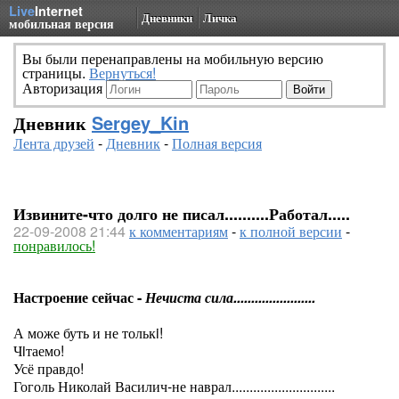
Live
Internet
Дневники
Личка
мобильная версия
Вы были перенаправлены на мобильную версию
страницы.
Вернуться!
Авторизация
Дневник
Sergey_Kin
Лента друзей
-
Дневник
-
Полная версия
Извините-что долго не писал..........Работал.....
22-09-2008 21:44
к комментариям
-
к полной версии
-
понравилось!
Настроение сейчас -
Нечиста сила.......................
А може буть и не толькi!
Чiтаемо!
Усё правдо!
Гоголь Николай Василич-не наврал.............................