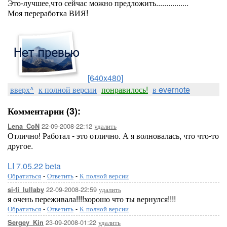
Это-лучшее,что сейчас можно предложить................
Моя переработка ВИЯ!
[640x480]
вверх^
к полной версии
понравилось!
в evernote
Комментарии (3):
22-09-2008-22:12
удалить
Lena_CoN
Отлично! Работал - это отлично. А я волновалась, что что-то
другое.
LI 7.05.22 beta
Обратиться
-
Ответить
-
К полной версии
22-09-2008-22:59
удалить
si-fi_lullaby
я очень переживала!!!!хорошо что ты вернулся!!!!
Обратиться
-
Ответить
-
К полной версии
23-09-2008-01:22
удалить
Sergey_Kin