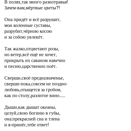
В полях,так много разнотравья!
Зачем-вам,мёртвые цветы?!
Она придёт и всё разрушит,
мои коленные суставы,
разрубит,чёрною косою
и за собою увлекёт.
Так жалко,отцветают розы,
но ветер,всё ещё не хочет,
прикрыть их саваном навечно
и песню,царственно поёт.
Сверши,своё предназначенье,
сверши-пока,совсем не поздно-
любовь,отыщется за гробом,
как по столу,разлитое вино.....
Дыши,как дышат океаны,
целуй,свою богиню в губы,
она:прекрасней сна и тлена
и я-принёс,тебе ответ!