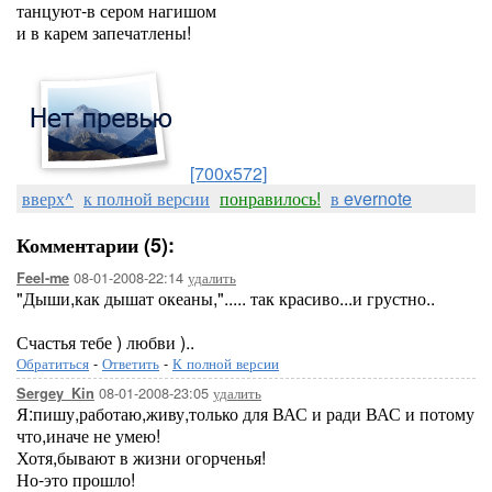
танцуют-в сером нагишом
и в карем запечатлены!
[700x572]
вверх^
к полной версии
понравилось!
в evernote
Комментарии (5):
08-01-2008-22:14
удалить
Feel-me
"Дыши,как дышат океаны,"..... так красиво...и грустно..
Счастья тебе ) любви )..
Обратиться
-
Ответить
-
К полной версии
08-01-2008-23:05
удалить
Sergey_Kin
Я:пишу,работаю,живу,только для ВАС и ради ВАС и потому
что,иначе не умею!
Хотя,бывают в жизни огорченья!
Но-это прошло!