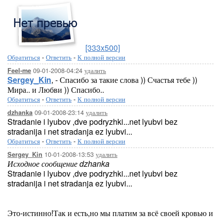
[333x500]
Обратиться
-
Ответить
-
К полной версии
09-01-2008-04:24
удалить
Feel-me
Sergey_Kin
, - Спасибо за такие слова )) Счастья тебе ))
Мира.. и Любви )) Спасибо..
Обратиться
-
Ответить
-
К полной версии
09-01-2008-23:14
удалить
dzhanka
Stradanie i lyubov ,dve podryzhki...net lyubvi bez
stradanija i net stradanja ez lyubvi...
Обратиться
-
Ответить
-
К полной версии
10-01-2008-13:53
удалить
Sergey_Kin
Исходное сообщение dzhanka
Stradanie i lyubov ,dve podryzhki...net lyubvi bez
stradanija i net stradanja ez lyubvi...
Это-истинно!Так и есть,но мы платим за всё своей кровью и