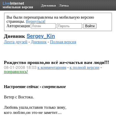
Live
Internet
Дневники
Личка
мобильная версия
Вы были перенаправлены на мобильную версию
страницы.
Вернуться!
Авторизация
Дневник
Sergey_Kin
Лента друзей
-
Дневник
-
Полная версия
Рождество прошло,но всё же-счастья вам люди!!!
08-01-2008 18:03
к комментариям
-
к полной версии
-
понравилось!
Настроение сейчас -
смертельное
Ветер с Востока.
Любовь ушла,оставив только зиму,
кого люблю,он это-не заметит....