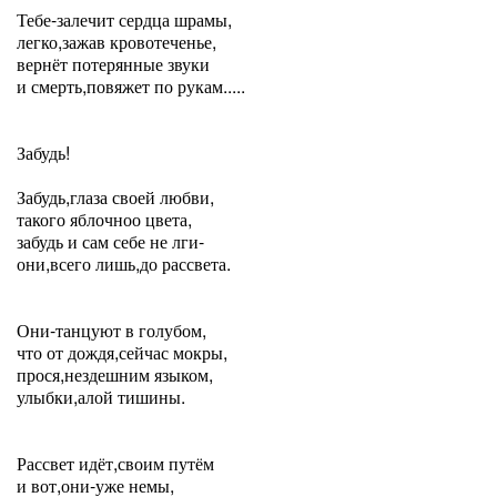
Тебе-залечит сердца шрамы,
легко,зажав кровотеченье,
вернёт потерянные звуки
и смерть,повяжет по рукам.....
Забудь!
Забудь,глаза своей любви,
такого яблочноо цвета,
забудь и сам себе не лги-
они,всего лишь,до рассвета.
Они-танцуют в голубом,
что от дождя,сейчас мокры,
прося,нездешним языком,
улыбки,алой тишины.
Рассвет идёт,своим путём
и вот,они-уже немы,