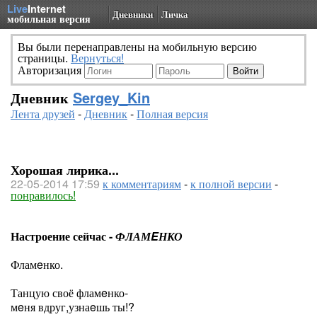
Live
Internet
Дневники
Личка
мобильная версия
Вы были перенаправлены на мобильную версию
страницы.
Вернуться!
Авторизация
Дневник
Sergey_Kin
Лента друзей
-
Дневник
-
Полная версия
Хорошая лирика...
22-05-2014 17:59
к комментариям
-
к полной версии
-
понравилось!
Настроение сейчас -
ФЛАМEНКО
Фламeнко.
Танцую своё фламeнко-
мeня вдруг,узнаeшь ты!?