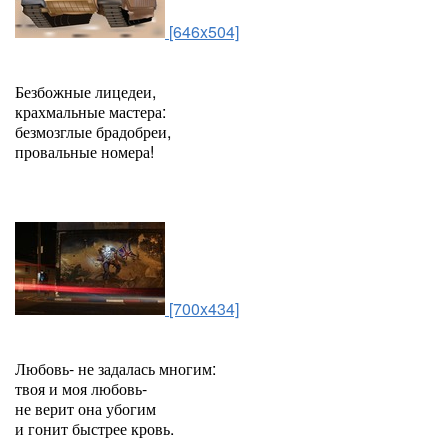
[646x504]
Безбожные лицедеи,
крахмальные мастера:
безмозглые брадобреи,
провальные номера!
[700x434]
Любовь- не задалась многим:
твоя и моя любовь-
не верит она убогим
и гонит быстрее кровь.