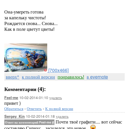
Она-умереть готова
за капельку чистоты!
Рождается снова... Снова...
Как в поле цветут цветы!
[700x466]
вверх^
к полной версии
понравилось!
в evernote
Комментарии (4):
10-02-2014-01:10
удалить
Feel-me
привет )
Обратиться
-
Ответить
-
К полной версии
10-02-2014-01:18
удалить
Sergey_Kin
Почти твоё графити.... вот сейчас
Ответ на комментарий Feel-me
#
составляю Сириус... засиделся..это новое...