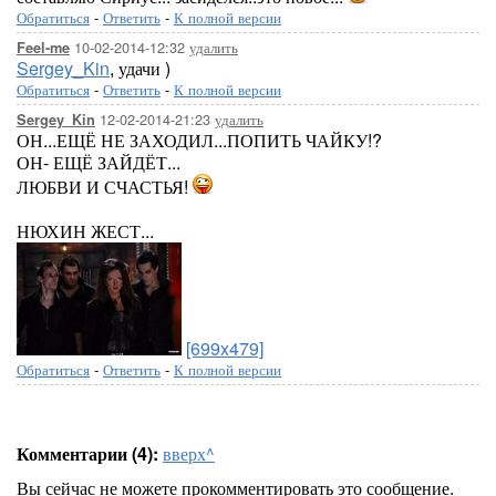
Обратиться
-
Ответить
-
К полной версии
10-02-2014-12:32
удалить
Feel-me
Sergey_Kin
, удачи )
Обратиться
-
Ответить
-
К полной версии
12-02-2014-21:23
удалить
Sergey_Kin
ОН...ЕЩЁ НЕ ЗАХОДИЛ...ПОПИТЬ ЧАЙКУ!?
ОН- ЕЩЁ ЗАЙДЁТ...
ЛЮБВИ И СЧАСТЬЯ!
НЮХИН ЖЕСТ...
[699x479]
Обратиться
-
Ответить
-
К полной версии
Комментарии (4):
вверх^
Вы сейчас не можете прокомментировать это сообщение.