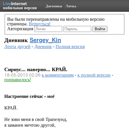
Live
Internet
Дневники
Личка
мобильная версия
Вы были перенаправлены на мобильную версию
страницы.
Вернуться!
Авторизация
Дневник
Sergey_Kin
Лента друзей
-
Дневник
-
Полная версия
Сириус... наверно... КРАЙ.
18-05-2013 02:26
к комментариям
-
к полной версии
-
понравилось!
Настроение сейчас -
моё
КРАЙ.
Не зови меня в свой Трапезунд,
я заманен мечтою другой,