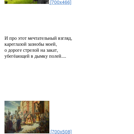
[700x466]
И про этот мечтательный взгляд,
кареглазой зазнобы моей,
о дороге стрелой на закат,
убегёающей в дымку полей....
[700x508]