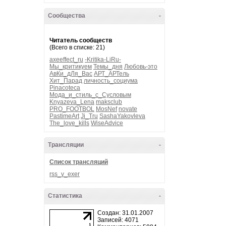
Сообщества
-
Читатель сообществ
(Всего в списке: 21)
axeeffect_ru
-Kritika-LiRu-
Мы_критикуем
Темы_дня
Любовь-это
АвКи_дЛя_Вас
АРТ_АРТель
Хит_Парад
личность_социума
Pinacoteca
Мода_и_стиль_с_Сусловым
Knyazeva_Lena
maksclub
PRO_FOOTBOL
MosNef
novate
PastimeArt
Ji_Tru
SashaYakovleva
The_love_kills
WiseAdvice
Трансляции
-
Список трансляций
rss_v_exer
Статистика
-
Создан: 31.01.2007
Записей: 4071