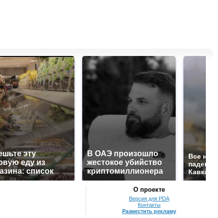
ешьте эту
В ОАЭ произошло
Все нов
овую еду из
жестокое убийство
падению
азина: список
криптомиллионера
Кавказе:
О проекте
Версия для PDA
Контакты
Разместить рекламу