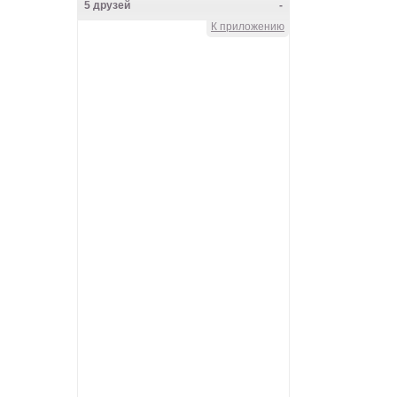
5 друзей
-
К приложению
Knyazeva_Lena
Main herz
Lena_CoN
Frau Rock
VALKOINEN