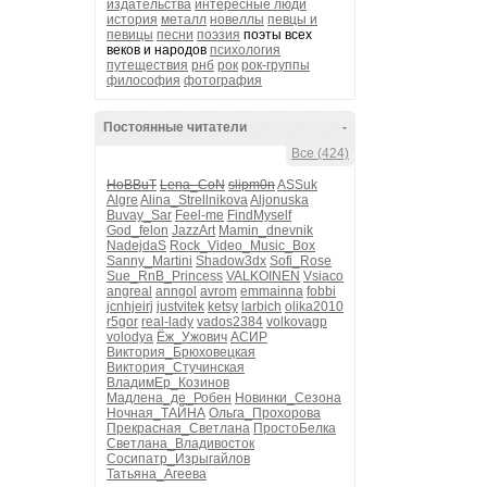
издательства
интересные люди
история
металл
новеллы
певцы и
певицы
песни
поэзия
поэты всех
веков и народов
психология
путеществия
рнб
рок
рок-группы
философия
фотография
Постоянные читатели
-
Все (424)
HoBBuT
Lena_CoN
slipm0n
ASSuk
Algre
Alina_Strellnikova
Aljonuska
Buvay_Sar
Feel-me
FindMyself
God_felon
JazzArt
Mamin_dnevnik
NadejdaS
Rock_Video_Music_Box
Sanny_Martini
Shadow3dx
Sofi_Rose
Sue_RnB_Princess
VALKOINEN
Vsiaco
angreal
anngol
avrom
emmainna
fobbi
jcnhjeirj
justvitek
ketsy
larbich
olika2010
r5gor
real-lady
vados2384
volkovagp
volodya
Ёж_Ужович
АСИР
Виктория_Брюховецкая
Виктория_Стучинская
ВладимЕр_Козинов
Мадлена_де_Робен
Новинки_Сезона
Ночная_ТАЙНА
Ольга_Прохорова
Прекрасная_Светлана
ПростоБелка
Светлана_Владивосток
Сосипатр_Изрыгайлов
Татьяна_Агеева