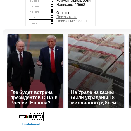
Комментариев: 5084
Написано: 15663
Отчеты:
Посетители
Поисковые фразы
Где будет встреча
На Урале из казны
президентов США и
были украдены 18
России: Европа?
миллионов рублей
LiveInternet