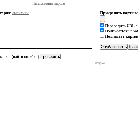
Напоминание пароля
тария:
смайлики
Прикрепить картинк
Переводить URL в
Подписаться на к
Подписать карти
рафии: (найти ошибки)