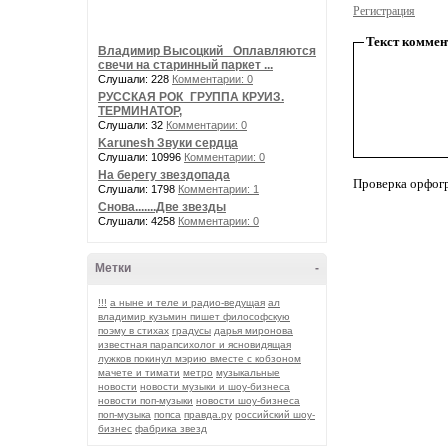
Регистрация
Текст коммен
Владимир Высоцкий_ Оплавляются
свечи на старинный паркет ...
Слушали: 228
Комментарии: 0
РУССКАЯ РОК_ГРУППА КРУИЗ.
ТЕРМИНАТОР,
Слушали: 32
Комментарии: 0
Karunesh Звуки сердца
Слушали: 10996
Комментарии: 0
На берегу звездопада
Проверка орфог
Слушали: 1798
Комментарии: 1
Снова.......Две звезды
Слушали: 4258
Комментарии: 0
Метки
-
!!!
а ныне и теле и радио-ведущая
ал
владимир кузьмин пишет философскую
поэму в стихах
градусы
дарья миронова
известная парапсихолог и ясновидящая
лужков покинул мэрию вместе с кобзоном
мачете и тимати
метро
музыкальные
новости
новости музыки и шоу-бизнеса
новости поп-музыки
новости шоу-бизнеса
поп-музыка
попса
правда.ру
российский шоу-
бизнес
фабрика звезд