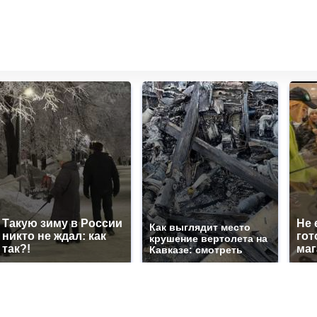
Такую зиму в России
Не 
Как выглядит место
никто не ждал: как
гот
крушение вертолета на
так?!
маг
Кавказе: смотреть