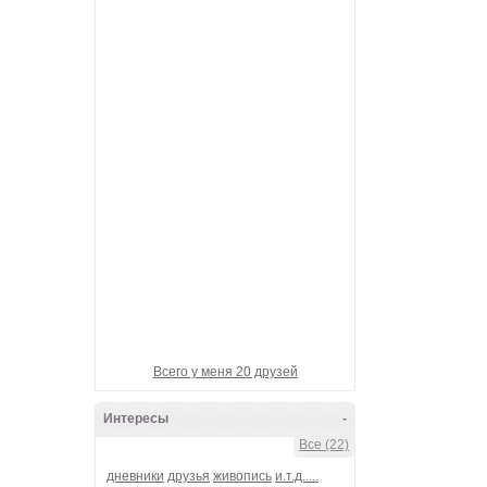
Девотчка-вулкан
Гарик_БандЭрос
Банда-Наша!
металлический_шёп
Ganzen welt
Всего у меня 20 друзей
Интересы
-
Все (22)
дневники
друзья
живопись
и.т.д.....