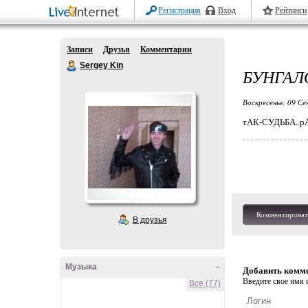
Регистрация
Вход
Рейтинги
Записи
Друзья
Комментарии
Sergey Kin
БУНГАЛ
Воскресенье, 09 Се
тАК-СУДЬБА..
Комментироват
В друзья
Музыка
-
Добавить комм
Введите свое имя и
Все (77)