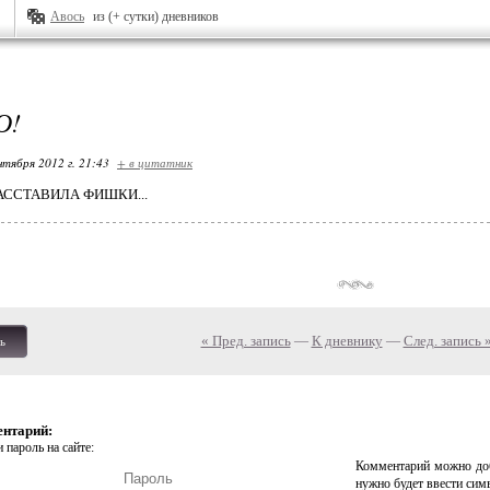
Авось
из (+ сутки) дневников
О!
нтября 2012 г. 21:43
+ в цитатник
рАССТАВИЛА ФИШКИ...
« Пред. запись
—
К дневнику
—
След. запись 
ь
ентарий:
 пароль на сайте:
Комментарий можно доб
нужно будет ввести сим