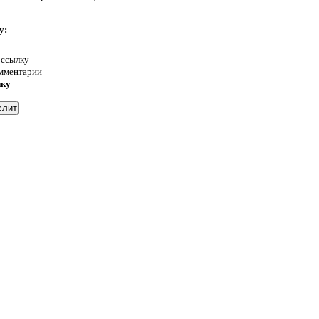
у:
 ссылку
омментарии
нку