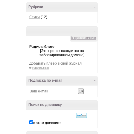
Рубрики
-
Стихи
(12)
-
К приложению
Радио в блоге
[Этот ролик находится на
заблокированном домене]
Добавить плеер в свой журнал
©
Накукрыскин
Подписка по e-mail
-
Поиск по дневнику
-
в этом дневнике