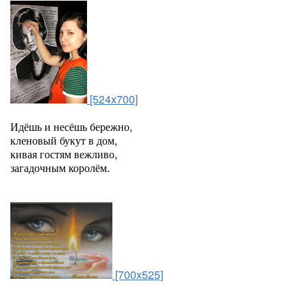
[524x700]
Идёшь и несёшь бережно,
кленовый букут в дом,
кивая гостям вежливо,
загадочным королём.
[700x525]