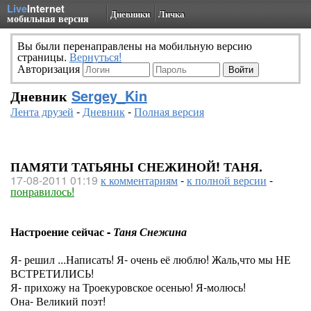
Live
Internet
Дневники
Личка
мобильная версия
Вы были перенаправлены на мобильную версию
страницы.
Вернуться!
Авторизация
Дневник
Sergey_Kin
Лента друзей
-
Дневник
-
Полная версия
ПАМЯТИ ТАТЬЯНЫ СНЕЖИНОЙ! ТАНЯ.
17-08-2011 01:19
к комментариям
-
к полной версии
-
понравилось!
Настроение сейчас -
Таня Снежина
Я- решил ...Написать! Я- очень её люблю! Жаль,что мы НЕ
ВСТРЕТИЛИСЬ!
Я- прихожу на Троекуровское осенью! Я-молюсь!
Она- Великий поэт!