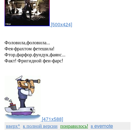
[500x424]
Фоловила,фоловила...
Фея-фрахтом фетешила!
Фтор,фарфор.фундук,фаянс...
Факт! Фригидной феи-фарс!
[471x588]
вверх^
к полной версии
понравилось!
в evernote