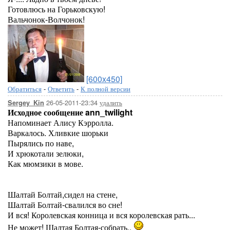
Готовлюсь на Горьковскую!
Вальчонок-Волчонок!
[600x450]
Обратиться
-
Ответить
-
К полной версии
26-05-2011-23:34
удалить
Sergey_Kin
Исходное сообщение ann_twilight
Напоминает Алису Кэрролла.
Варкалось. Хливкие шорьки
Пырялись по наве,
И хрюкотали зелюки,
Как мюмзики в мове.
Шалтай Болтай,сидел на стене,
Шалтай Болтай-свалился во сне!
И вся! Королевская конница и вся королевская рать...
Не может! Шалтая Болтая-собрать..