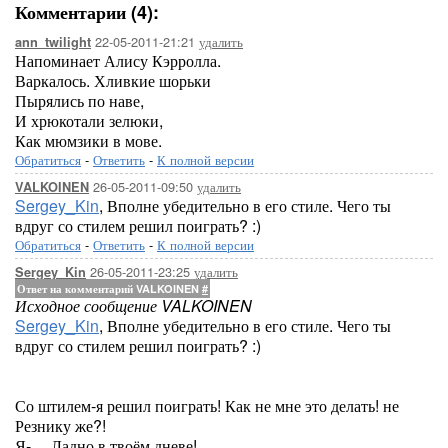
Комментарии (4):
22-05-2011-21:21
удалить
ann_twilight
Напоминает Алису Кэрролла.
Варкалось. Хливкие шорьки
Пырялись по наве,
И хрюкотали зелюки,
Как мюмзики в мове.
Обратиться
-
Ответить
-
К полной версии
26-05-2011-09:50
удалить
VALKOINEN
Sergey_Kin
, Вполне убедительно в его стиле. Чего ты
вдруг со стилем решил поиграть? :)
Обратиться
-
Ответить
-
К полной версии
26-05-2011-23:25
удалить
Sergey_Kin
Ответ на комментарий VALKOINEN
#
Исходное сообщение VALKOINEN
Sergey_Kin
, Вполне убедительно в его стиле. Чего ты
вдруг со стилем решил поиграть? :)
Со штилем-я решил поиграть! Как не мне это делать! не
Резнику же?!
Я-.... Ладно в твоём дневе!