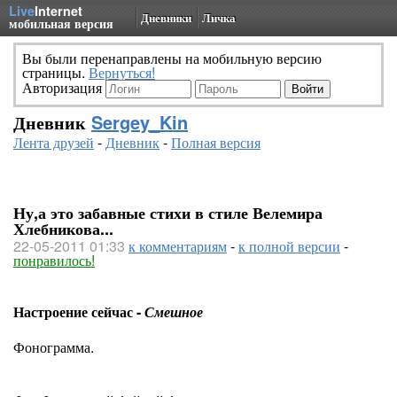
Live
Internet
Дневники
Личка
мобильная версия
Вы были перенаправлены на мобильную версию
страницы.
Вернуться!
Авторизация
Дневник
Sergey_Kin
Лента друзей
-
Дневник
-
Полная версия
Ну,а это забавные стихи в стиле Велемира
Хлебникова...
22-05-2011 01:33
к комментариям
-
к полной версии
-
понравилось!
Настроение сейчас -
Смешное
Фонограмма.