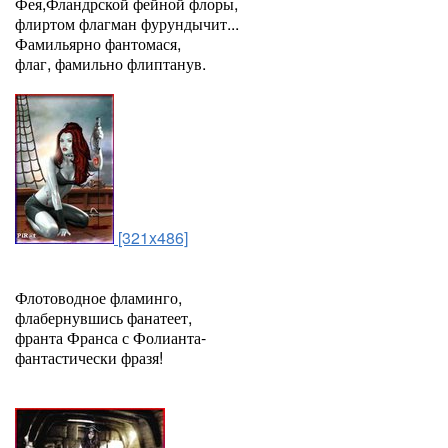
Фея,Фландрской фейной флоры,
флиртом флагман фурундычит...
Фамильярно фантомася,
флаг, фамильно флиптанув.
[321x486]
Флотоводное фламинго,
флабернувшись фанатеет,
франта Франса с Фолианта-
фантастически фразя!