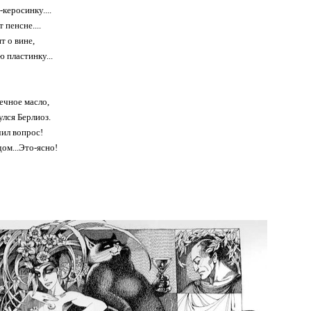
-керосинку....
 пенсне....
т о вине,
 пластинку...
ечное масло,
улся Берлиоз.
ил вопрос!
ом...Это-ясно!