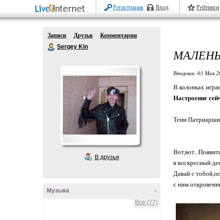
Регистрация
Вход
Рейтинги
Записи
Друзья
Комментарии
Sergey Kin
МАЛЕНЬ
Вторник, 03 Мая 2
В колонках игра
Настроение сей
Тени Патриарши
Вот,вот...Появи
В друзья
в воскресный де
Давай с тобой,п
с ним откровенн
Музыка
-
Все (77)