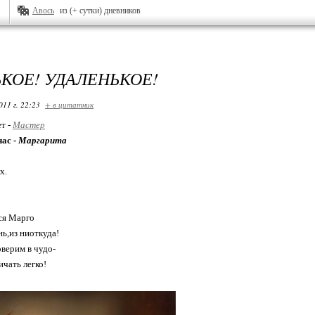
Авось
из (+ сутки) дневников
КОЕ! УДАЛЕНЬКОЕ!
011 г. 22:23
+ в цитатник
ет -
Мастер
час -
Маргарита
х.
тся Марго
нь,из ниоткуда!
оверим в чудо-
ичать легко!