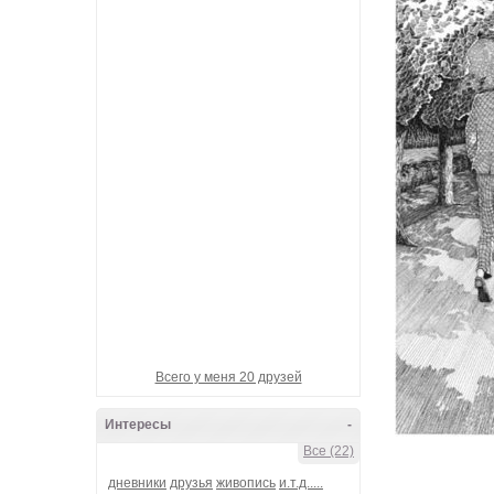
Девотчка-вулкан
Гарик_БандЭрос
Банда-Наша!
металлический_шёп
Ganzen welt
Всего у меня 20 друзей
Интересы
-
Все (22)
дневники
друзья
живопись
и.т.д.....