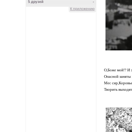
5 друзей
-
К приложению
Knyazeva_Lena
Main herz
Lena_CoN
О,Боже мой!? И 
Опасной заняты 
Мес сир,Коровьев
Творить выходят.
Frau Rock
VALKOINEN