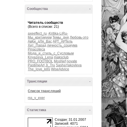
Сообщества
-
Читатель сообществ
(Всего в списке: 21)
axeeffect_ru
-Kritika-LiRu-
Мы_критикуем
Темы_дня
Любовь-это
АвКи_дЛя_Вас
АРТ_АРТель
Хит_Парад
личность_социума
Pinacoteca
Мода_и_стиль_с_Сусловым
Knyazeva_Lena
maksclub
PRO_FOOTBOL
MosNef
novate
PastimeArt
Ji_Tru
SashaYakovleva
The_love_kills
WiseAdvice
Трансляции
-
Список трансляций
rss_v_exer
Статистика
-
Создан: 31.01.2007
Записей: 4071