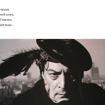
 пруды,
воей аллеи,
 Гименеи,
ей воды...