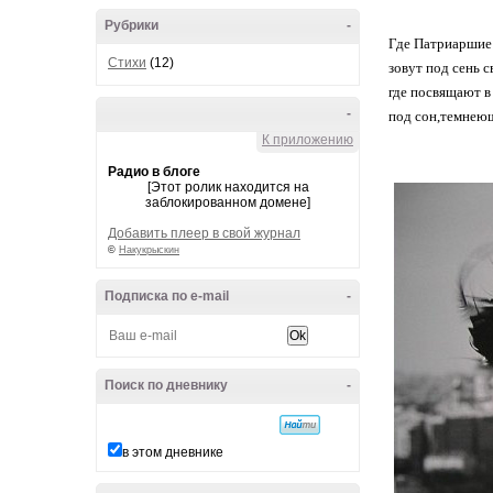
Рубрики
-
Где Патриаршие
Стихи
(12)
зовут под сень с
где посвящают в
-
под сон,темнеющ
К приложению
Радио в блоге
[Этот ролик находится на
заблокированном домене]
Добавить плеер в свой журнал
©
Накукрыскин
Подписка по e-mail
-
Поиск по дневнику
-
в этом дневнике