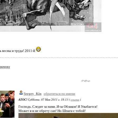
ь весны и труда! 2011-й
ователям
Sergey_Kin
обратиться по имени
АТОС!
Суббота, 07 Мая 2011 г. 18:13 (
ссылка
)
Господь..Следит за нами..И-за Облаков! И Улыбается!
Может я-и не обрету сан! Но Шпага-с тобой!