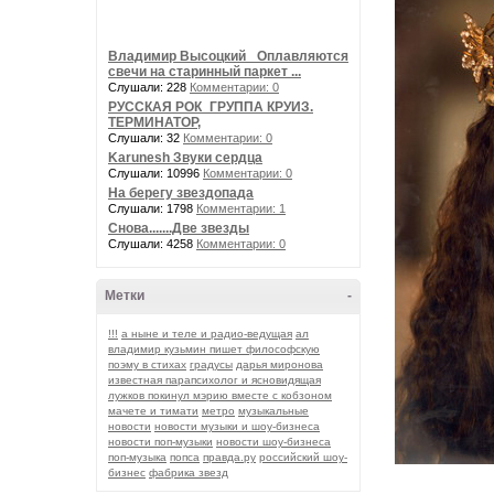
Владимир Высоцкий_ Оплавляются
свечи на старинный паркет ...
Слушали: 228
Комментарии: 0
РУССКАЯ РОК_ГРУППА КРУИЗ.
ТЕРМИНАТОР,
Слушали: 32
Комментарии: 0
Karunesh Звуки сердца
Слушали: 10996
Комментарии: 0
На берегу звездопада
Слушали: 1798
Комментарии: 1
Снова.......Две звезды
Слушали: 4258
Комментарии: 0
Метки
-
!!!
а ныне и теле и радио-ведущая
ал
владимир кузьмин пишет философскую
поэму в стихах
градусы
дарья миронова
известная парапсихолог и ясновидящая
лужков покинул мэрию вместе с кобзоном
мачете и тимати
метро
музыкальные
новости
новости музыки и шоу-бизнеса
новости поп-музыки
новости шоу-бизнеса
поп-музыка
попса
правда.ру
российский шоу-
бизнес
фабрика звезд