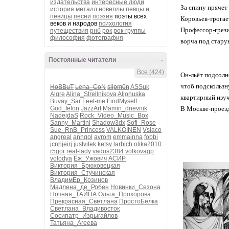
издательства
интересные люди
За спину прячет 
история
металл
новеллы
певцы и
певицы
песни
поэзия
поэты всех
Коровьев-трогает
веков и народов
психология
Профессор-грези
путеществия
рнб
рок
рок-группы
философия
фотография
ворча под старую
Постоянные читатели
-
Все (424)
Он-льёт подсолн
чтоб подскользн
HoBBuT
Lena_CoN
slipm0n
ASSuk
Algre
Alina_Strellnikova
Aljonuska
квартирный изуч
Buvay_Sar
Feel-me
FindMyself
God_felon
JazzArt
Mamin_dnevnik
В Москве-проезд
NadejdaS
Rock_Video_Music_Box
Sanny_Martini
Shadow3dx
Sofi_Rose
Sue_RnB_Princess
VALKOINEN
Vsiaco
angreal
anngol
avrom
emmainna
fobbi
jcnhjeirj
justvitek
ketsy
larbich
olika2010
r5gor
real-lady
vados2384
volkovagp
volodya
Ёж_Ужович
АСИР
Виктория_Брюховецкая
Виктория_Стучинская
ВладимЕр_Козинов
Мадлена_де_Робен
Новинки_Сезона
Ночная_ТАЙНА
Ольга_Прохорова
Прекрасная_Светлана
ПростоБелка
Светлана_Владивосток
Сосипатр_Изрыгайлов
Татьяна_Агеева