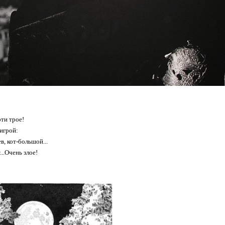
эти трое!
игрой:
, кот-большой...
..Очень злое!