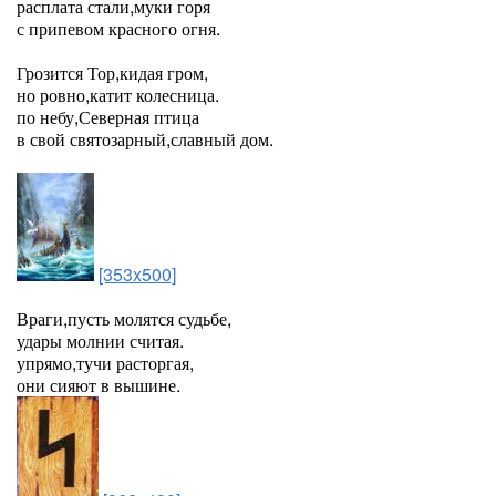
расплата стали,муки горя
с припевом красного огня.
Грозится Тор,кидая гром,
но ровно,катит колесница.
по небу,Северная птица
в свой святозарный,славный дом.
[353x500]
Враги,пусть молятся судьбе,
удары молнии считая.
упрямо,тучи расторгая,
они сияют в вышине.