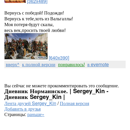
[362x489]
Вернусь с победой! Подожди!
Вернусь к тебе,хоть из Вальгаллы!
Моя потеря-будут скалы,
весь век,просить твоей любви!
[640x390]
вверх^
к полной версии
понравилось!
в evernote
Вы сейчас не можете прокомментировать это сообщение.
Дневник Норманнское. | Sergey_Kin -
Дневник Sergey_Kin |
Лента друзей Sergey_Kin
/
Полная версия
Добавить в друзья
Страницы:
раньше»