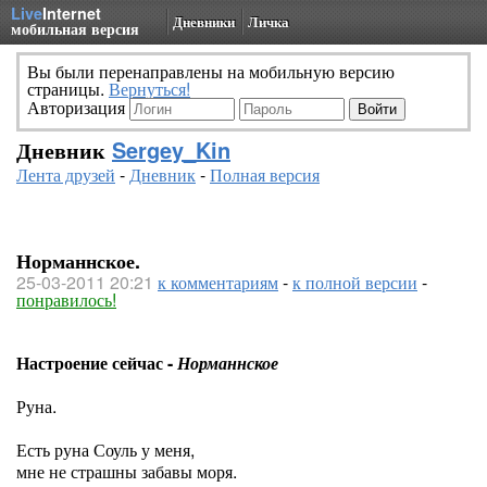
Live
Internet
Дневники
Личка
мобильная версия
Вы были перенаправлены на мобильную версию
страницы.
Вернуться!
Авторизация
Дневник
Sergey_Kin
Лента друзей
-
Дневник
-
Полная версия
Норманнское.
25-03-2011 20:21
к комментариям
-
к полной версии
-
понравилось!
Настроение сейчас -
Норманнское
Руна.
Есть руна Соуль у меня,
мне не страшны забавы моря.