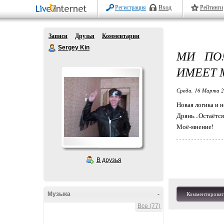
Регистрация
Вход
Рейтинги
Записи
Друзья
Комментарии
Sergey Kin
МИ ПО
ИМЕЕТ 
Среда, 16 Марта 2
Новая логика и 
Дрянь...Остаётс
Моё-мнение!
В друзья
Музыка
-
Комментироват
Все (77)