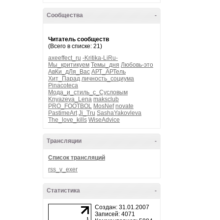
Сообщества
-
Читатель сообществ
(Всего в списке: 21)
axeeffect_ru
-Kritika-LiRu-
Мы_критикуем
Темы_дня
Любовь-это
АвКи_дЛя_Вас
АРТ_АРТель
Хит_Парад
личность_социума
Pinacoteca
Мода_и_стиль_с_Сусловым
Knyazeva_Lena
maksclub
PRO_FOOTBOL
MosNef
novate
PastimeArt
Ji_Tru
SashaYakovleva
The_love_kills
WiseAdvice
Трансляции
-
Список трансляций
rss_v_exer
Статистика
-
Создан: 31.01.2007
Записей: 4071