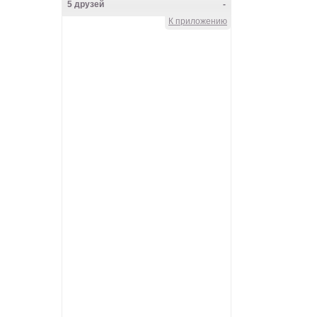
5 друзей
-
К приложению
Knyazeva_Lena
Main herz
Lena_CoN
Frau Rock
VALKOINEN