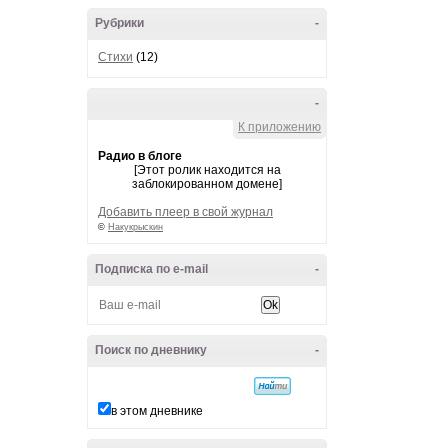
Рубрики
-
Стихи
(12)
-
К приложению
Радио в блоге
[Этот ролик находится на
заблокированном домене]
Добавить плеер в свой журнал
©
Накукрыскин
Подписка по e-mail
-
Поиск по дневнику
-
в этом дневнике