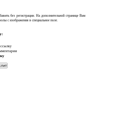
авить без регистрации. На дополнительной странице Вам
волы с изображения в специальное поле.
у:
 ссылку
омментарии
нку