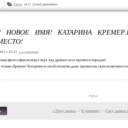
Авось
из (+ сутки) дневников
! НОВОЕ ИМЯ! КАТАРИНА КРЕМЕР.
МЕСТО!
011 г. 22:23
+ в цитатник
новая философия-возьмут верх над дрянью всех времён и народов!
я только-Дрянью! Катарина-в своей попытке,даже превысила свои возможности
« Пред. запись
—
К дневнику
—
След. запись 
ь