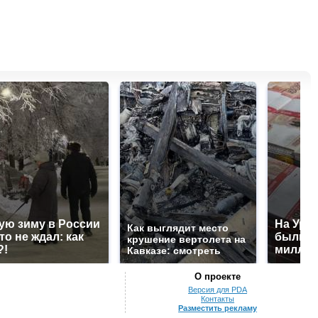
ую зиму в России
На Урал
Как выглядит место
то не ждал: как
были у
крушение вертолета на
?!
миллио
Кавказе: смотреть
О проекте
Версия для PDA
Контакты
Разместить рекламу