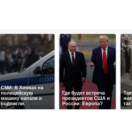
СМИ: В Химках на
полицейскую
Где будет встреча
Так
машину напали и
президентов США и
ник
подожгли.
России: Европа?
так