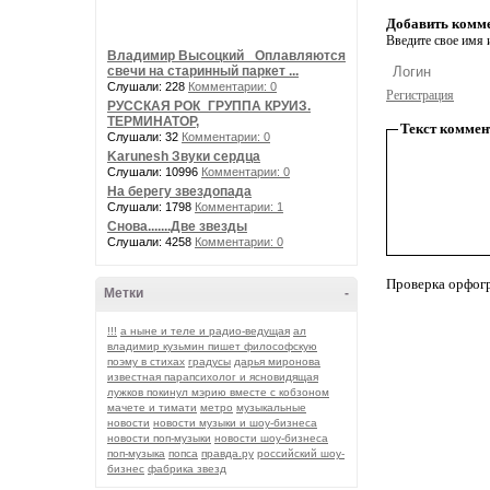
Добавить комм
Введите свое имя и
Владимир Высоцкий_ Оплавляются
свечи на старинный паркет ...
Слушали: 228
Комментарии: 0
Регистрация
РУССКАЯ РОК_ГРУППА КРУИЗ.
ТЕРМИНАТОР,
Текст коммен
Слушали: 32
Комментарии: 0
Karunesh Звуки сердца
Слушали: 10996
Комментарии: 0
На берегу звездопада
Слушали: 1798
Комментарии: 1
Снова.......Две звезды
Слушали: 4258
Комментарии: 0
Проверка орфог
Метки
-
!!!
а ныне и теле и радио-ведущая
ал
владимир кузьмин пишет философскую
поэму в стихах
градусы
дарья миронова
известная парапсихолог и ясновидящая
лужков покинул мэрию вместе с кобзоном
мачете и тимати
метро
музыкальные
новости
новости музыки и шоу-бизнеса
новости поп-музыки
новости шоу-бизнеса
поп-музыка
попса
правда.ру
российский шоу-
бизнес
фабрика звезд