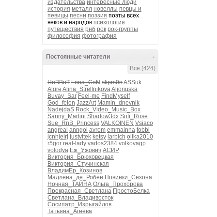
издательства
интересные люди
история
металл
новеллы
певцы и
певицы
песни
поэзия
поэты всех
веков и народов
психология
путеществия
рнб
рок
рок-группы
философия
фотография
Постоянные читатели
-
Все (424)
HoBBuT
Lena_CoN
slipm0n
ASSuk
Algre
Alina_Strellnikova
Aljonuska
Buvay_Sar
Feel-me
FindMyself
God_felon
JazzArt
Mamin_dnevnik
NadejdaS
Rock_Video_Music_Box
Sanny_Martini
Shadow3dx
Sofi_Rose
Sue_RnB_Princess
VALKOINEN
Vsiaco
angreal
anngol
avrom
emmainna
fobbi
jcnhjeirj
justvitek
ketsy
larbich
olika2010
r5gor
real-lady
vados2384
volkovagp
volodya
Ёж_Ужович
АСИР
Виктория_Брюховецкая
Виктория_Стучинская
ВладимЕр_Козинов
Мадлена_де_Робен
Новинки_Сезона
Ночная_ТАЙНА
Ольга_Прохорова
Прекрасная_Светлана
ПростоБелка
Светлана_Владивосток
Сосипатр_Изрыгайлов
Татьяна_Агеева