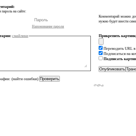
ентарий:
 пароль на сайте:
Комментарий можно доб
нужно будет ввести сим
Напоминание пароля
тария:
смайлики
Прикрепить картинк
Переводить URL в
Подписаться на к
Подписать карти
рафии: (найти ошибки)