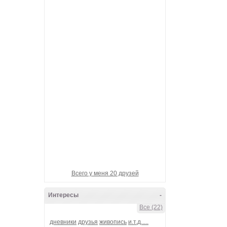
Девотчка-вулкан
Гарик_БандЭрос
Банда-Наша!
металлический_шёп
Ganzen welt
Всего у меня 20 друзей
Интересы
-
Все (22)
дневники
друзья
живопись
и.т.д.....