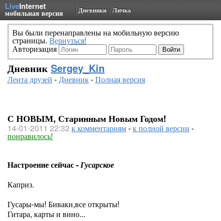
Live
Internet
Дневники
Личка
мобильная версия
Вы были перенаправлены на мобильную версию
страницы.
Вернуться!
Авторизация
Дневник
Sergey_Kin
Лента друзей
-
Дневник
-
Полная версия
С НОВЫМ, Старинным Новым Годом!
14-01-2011 22:32
к комментариям
-
к полной версии
-
понравилось!
Настроение сейчас -
Гусарское
Каприз.
Гусары-мы! Биваки,все открыты!
Гитара, карты и вино...