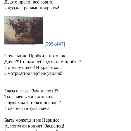
Да,это право- всё равно,
когда,как ранами покрыты!
[595x447]
Сочельник! Пробки в потолок...
Друг?!Что нам рубка,что нам пробка?!
По малу водка! И красотка...
Смотри,чтоб чёрт не уволок!
Глаза в глаза! Зачем слеза!?
Ты, знаешь милая доколе,
я буду ждать тебя в неволе!?
Пока не сгинула свеча!
Быть может,я и не Нарцисс!
А, попугай кричит: Засранец!