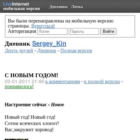
Live
Internet
Дневники
Личка
мобильная версия
Вы были перенаправлены на мобильную версию
страницы.
Вернуться!
Авторизация
Дневник
Sergey_Kin
Лента друзей
-
Дневник
-
Полная версия
С НОВЫМ ГОДОМ!
03-01-2011 21:46
к комментариям
-
к полной версии
-
понравилось!
Настроение сейчас -
Новое
Новый год! Новый год!
Сотни всяческих хлопот!
Вас,закружит хоровод!