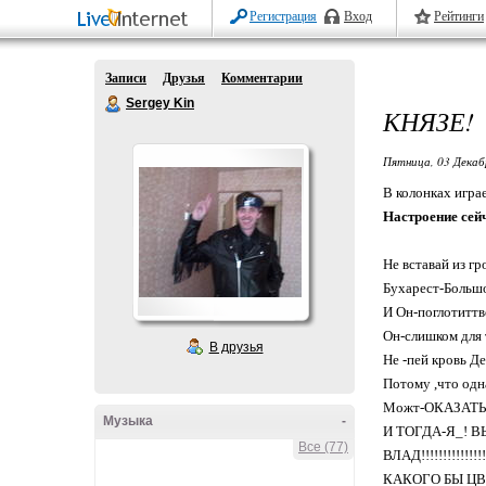
Регистрация
Вход
Рейтинги
Записи
Друзья
Комментарии
Sergey Kin
КНЯЗЕ!
Пятница, 03 Декаб
В колонках игра
Настроение сей
Не вставай из гр
Бухарест-Большой 
И Он-поглотиттвои
Он-слишком для т
В друзья
Не -пей кровь Деву
Потому ,что одна из
Можт-ОКАЗАТЬ
Музыка
-
И ТОГДА-Я_! ВЫП
Все (77)
ВЛАД!!!!!!!!!!!!!!!!
КАКОГО БЫ ЦВ