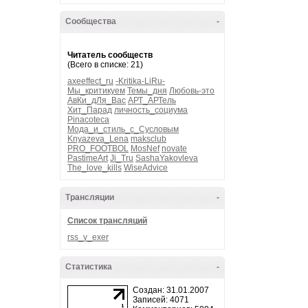
Сообщества
-
Читатель сообществ
(Всего в списке: 21)
axeeffect_ru
-Kritika-LiRu-
Мы_критикуем
Темы_дня
Любовь-это
АвКи_дЛя_Вас
АРТ_АРТель
Хит_Парад
личность_социума
Pinacoteca
Мода_и_стиль_с_Сусловым
Knyazeva_Lena
maksclub
PRO_FOOTBOL
MosNef
novate
PastimeArt
Ji_Tru
SashaYakovleva
The_love_kills
WiseAdvice
Трансляции
-
Список трансляций
rss_v_exer
Статистика
-
Создан: 31.01.2007
Записей: 4071