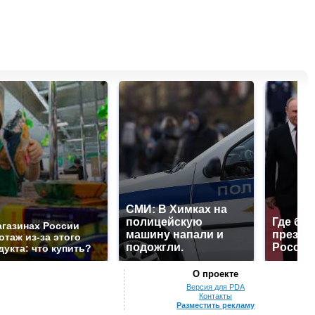
СМИ: В Химках на
полицейскую
Где буд
агазинах России
машину напали и
презид
отаж из-за этого
подожгли.
России
дукта: что купить?
О проекте
Версия для PDA
Контакты
Разместить рекламу