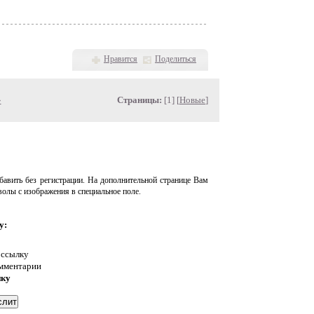
Нравится
Поделиться
»
Страницы:
[1] [
Новые
]
авить без регистрации. На дополнительной странице Вам
волы с изображения в специальное поле.
у:
 ссылку
омментарии
нку