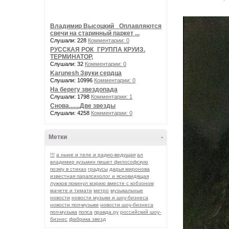
Владимир Высоцкий_ Оплавляются
свечи на старинный паркет ...
Слушали: 228
Комментарии: 0
РУССКАЯ РОК_ГРУППА КРУИЗ.
ТЕРМИНАТОР,
Слушали: 32
Комментарии: 0
Karunesh Звуки сердца
Слушали: 10996
Комментарии: 0
На берегу звездопада
Слушали: 1798
Комментарии: 1
Снова.......Две звезды
Слушали: 4258
Комментарии: 0
Метки
-
!!!
а ныне и теле и радио-ведущая
ал
владимир кузьмин пишет философскую
поэму в стихах
градусы
дарья миронова
известная парапсихолог и ясновидящая
лужков покинул мэрию вместе с кобзоном
мачете и тимати
метро
музыкальные
новости
новости музыки и шоу-бизнеса
новости поп-музыки
новости шоу-бизнеса
поп-музыка
попса
правда.ру
российский шоу-
бизнес
фабрика звезд