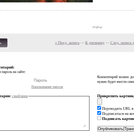
« Пред. запись
—
К дневнику
—
След. запись 
ь
ентарий:
 пароль на сайте:
Комментарий можно доб
нужно будет ввести сим
Напоминание пароля
тария:
смайлики
Прикрепить картинк
Переводить URL в
Подписаться на к
Подписать карти