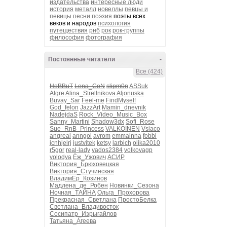
издательства
интересные люди
история
металл
новеллы
певцы и
певицы
песни
поэзия
поэты всех
веков и народов
психология
путеществия
рнб
рок
рок-группы
философия
фотография
Постоянные читатели
-
Все (424)
HoBBuT
Lena_CoN
slipm0n
ASSuk
Algre
Alina_Strellnikova
Aljonuska
Buvay_Sar
Feel-me
FindMyself
God_felon
JazzArt
Mamin_dnevnik
NadejdaS
Rock_Video_Music_Box
Sanny_Martini
Shadow3dx
Sofi_Rose
Sue_RnB_Princess
VALKOINEN
Vsiaco
angreal
anngol
avrom
emmainna
fobbi
jcnhjeirj
justvitek
ketsy
larbich
olika2010
r5gor
real-lady
vados2384
volkovagp
volodya
Ёж_Ужович
АСИР
Виктория_Брюховецкая
Виктория_Стучинская
ВладимЕр_Козинов
Мадлена_де_Робен
Новинки_Сезона
Ночная_ТАЙНА
Ольга_Прохорова
Прекрасная_Светлана
ПростоБелка
Светлана_Владивосток
Сосипатр_Изрыгайлов
Татьяна_Агеева