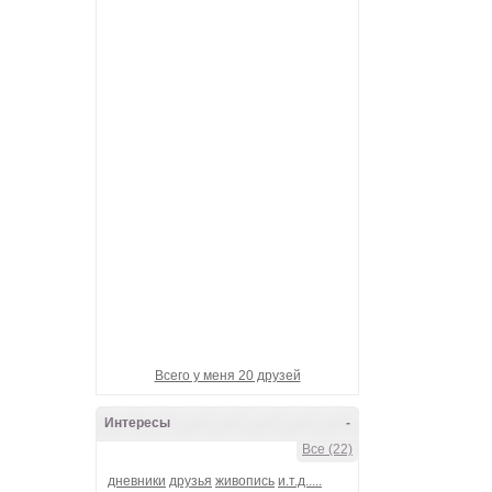
Девотчка-вулкан
Гарик_БандЭрос
Банда-Наша!
металлический_шёп
Ganzen welt
Всего у меня 20 друзей
Интересы
-
Все (22)
дневники
друзья
живопись
и.т.д.....