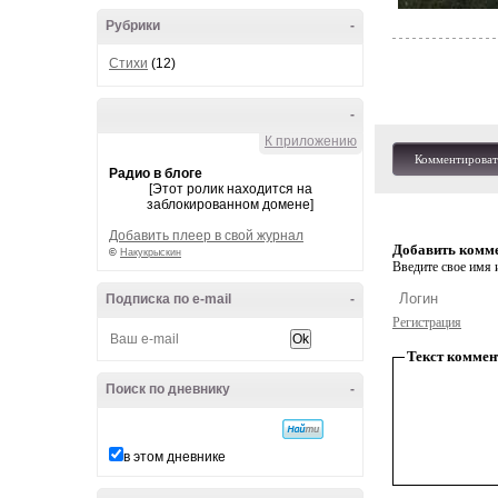
Рубрики
-
Стихи
(12)
-
К приложению
Комментироват
Радио в блоге
[Этот ролик находится на
заблокированном домене]
Добавить плеер в свой журнал
Добавить комм
©
Накукрыскин
Введите свое имя и
Подписка по e-mail
-
Регистрация
Текст коммен
Поиск по дневнику
-
в этом дневнике