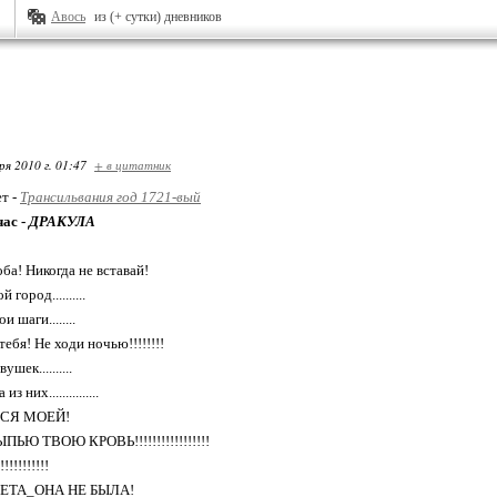
Авось
из (+ сутки) дневников
ря 2010 г. 01:47
+ в цитатник
ет -
Трансильвания год 1721-вый
час -
ДРАКУЛА
оба! Никогда не вставай!
город..........
 шаги........
ебя! Не ходи ночью!!!!!!!!
шек..........
 них...............
СЯ МОЕЙ!
ЬЮ ТВОЮ КРОВЬ!!!!!!!!!!!!!!!!!
!!!!!!!!!!
ЕТА_ОНА НЕ БЫЛА!