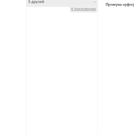
5 друзей
-
Проверка орфог
К приложению
Knyazeva_Lena
Main herz
Lena_CoN
Frau Rock
VALKOINEN