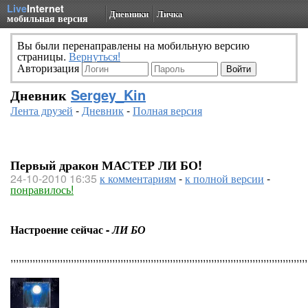
Live
Internet
Дневники
Личка
мобильная версия
Вы были перенаправлены на мобильную версию
страницы.
Вернуться!
Авторизация
Дневник
Sergey_Kin
Лента друзей
-
Дневник
-
Полная версия
Первый дракон МАСТЕР ЛИ БО!
24-10-2010 16:35
к комментариям
-
к полной версии
-
понравилось!
Настроение сейчас -
ЛИ БО
,,,,,,,,,,,,,,,,,,,,,,,,,,,,,,,,,,,,,,,,,,,,,,,,,,,,,,,,,,,,,,,,,,,,,,,,,,,,,,,,,,,,,,,,,,,,,,,,,,,,,,,,,,,,