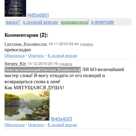
[485x680]
вверх^
к полной версии
понравилось!
в evernote
Комментарии (2):
16-11-2010-04:44
удалить
Светлана_Владивосток
превосходно
Обратиться
-
Ответить
-
К полной версии
10-12-2010-20:16
удалить
Sergey_Kin
ЛИ БО-величайший
Ответ на комментарий Светлана_Владивосток
#
мастер слова! Я-могу отходить от его позиций и
возвращаться снова к ним!
Как МЯТУЩАЯСЯ ДУША!
[640x430]
Обратиться
-
Ответить
-
К полной версии