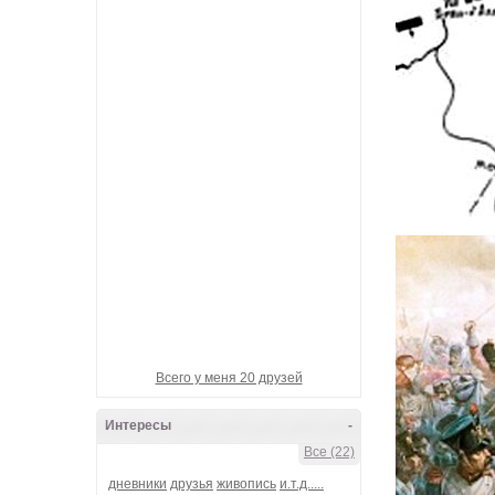
Девотчка-вулкан
Гарик_БандЭрос
Банда-Наша!
металлический_шёп
Ganzen welt
Всего у меня 20 друзей
Интересы
-
Все (22)
дневники
друзья
живопись
и.т.д.....