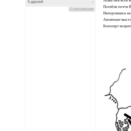
Атака Нея все
5 друзей
-
Погибли почти 
К приложению
Напоровшись на
Knyazeva_Lena
Англичане-высто
Бонопарт-вскри
Main herz
Lena_CoN
Frau Rock
VALKOINEN