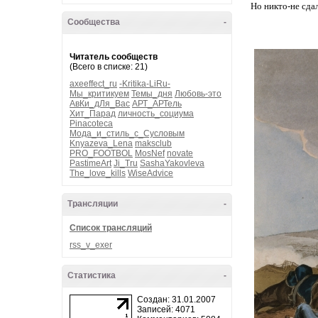
Но никто-не сдалс
Сообщества
-
Читатель сообществ
(Всего в списке: 21)
axeeffect_ru
-Kritika-LiRu-
Мы_критикуем
Темы_дня
Любовь-это
АвКи_дЛя_Вас
АРТ_АРТель
Хит_Парад
личность_социума
Pinacoteca
Мода_и_стиль_с_Сусловым
Knyazeva_Lena
maksclub
PRO_FOOTBOL
MosNef
novate
PastimeArt
Ji_Tru
SashaYakovleva
The_love_kills
WiseAdvice
Трансляции
-
Список трансляций
rss_v_exer
Статистика
-
Создан: 31.01.2007
Записей: 4071