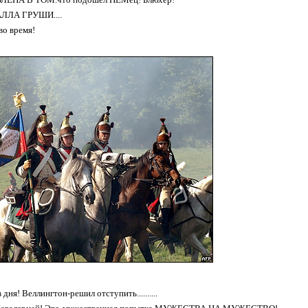
АЛЛА ГРУШИ....
во время!
дня! Веллингтон-решил отступить..........