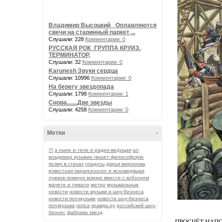
Владимир Высоцкий_ Оплавляются
свечи на старинный паркет ...
Слушали: 228
Комментарии: 0
РУССКАЯ РОК_ГРУППА КРУИЗ.
ТЕРМИНАТОР,
Слушали: 32
Комментарии: 0
Karunesh Звуки сердца
Слушали: 10996
Комментарии: 0
На берегу звездопада
Слушали: 1798
Комментарии: 1
Снова.......Две звезды
Слушали: 4258
Комментарии: 0
Метки
-
!!!
а ныне и теле и радио-ведущая
ал
владимир кузьмин пишет философскую
поэму в стихах
градусы
дарья миронова
известная парапсихолог и ясновидящая
лужков покинул мэрию вместе с кобзоном
мачете и тимати
метро
музыкальные
новости
новости музыки и шоу-бизнеса
новости поп-музыки
новости шоу-бизнеса
поп-музыка
попса
правда.ру
российский шоу-
бизнес
фабрика звезд
ПРОСЧЁТ НАПОЛ