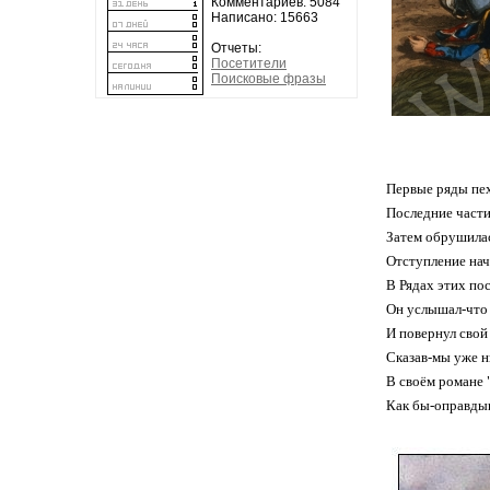
Комментариев: 5084
Написано: 15663
Отчеты:
Посетители
Поисковые фразы
Первые ряды пе
Последние части
Затем обрушилас
Отступление нач
В Рядах этих п
Он услышал-что в
И повернул свой
Сказав-мы уже 
В своём романе "
Как бы-оправды