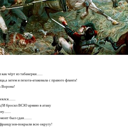
ак чёрт из табакерки.......
ца,а затем и пехота-атаковала с правого фланга!
а Ворона!
лся........
ец!И бросил ВСЮ армию в атаку
........
онт был сдан.........
французов-покрыли всю округу!