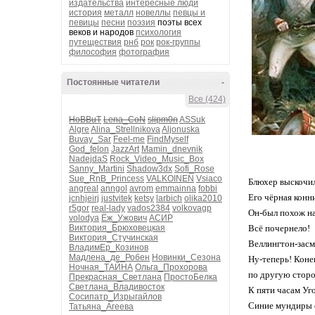
издательства
интересные люди
история
металл
новеллы
певцы и
певицы
песни
поэзия
поэты всех
веков и народов
психология
путеществия
рнб
рок
рок-группы
философия
фотография
Постоянные читатели
-
Все (424)
HoBBuT
Lena_CoN
slipm0n
ASSuk
Algre
Alina_Strellnikova
Aljonuska
Buvay_Sar
Feel-me
FindMyself
God_felon
JazzArt
Mamin_dnevnik
NadejdaS
Rock_Video_Music_Box
Sanny_Martini
Shadow3dx
Sofi_Rose
Sue_RnB_Princess
VALKOINEN
Vsiaco
Блюхер выскочил к
angreal
anngol
avrom
emmainna
fobbi
Его чёрная конни
jcnhjeirj
justvitek
ketsy
larbich
olika2010
r5gor
real-lady
vados2384
volkovagp
Он-был похож н
volodya
Ёж_Ужович
АСИР
Виктория_Брюховецкая
Всё почернело!
Виктория_Стучинская
Веллингтон-засмея
ВладимЕр_Козинов
Мадлена_де_Робен
Новинки_Сезона
Ну-теперь! Кон
Ночная_ТАЙНА
Ольга_Прохорова
по другую сторону
Прекрасная_Светлана
ПростоБелка
Светлана_Владивосток
К пяти часам Угом
Сосипатр_Изрыгайлов
Синие мундиры 
Татьяна_Агеева