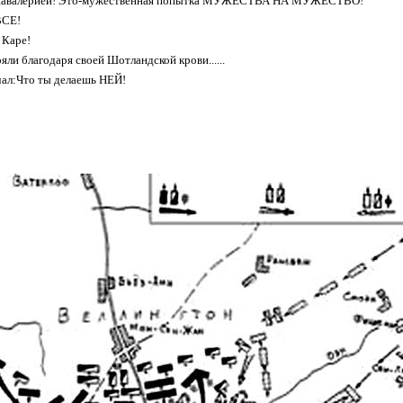
й Кавалерией! Это-мужественная попытка МУЖЕСТВА НА МУЖЕСТВО!
ВСЕ!
 Каре!
яли благодаря своей Шотландской крови......
чал:Что ты делаешь НЕЙ!