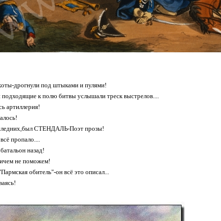
хоты-дрогнули под штыками и пулями!
 подходящие к полю битвы услышали треск выстрелов....
ь артиллерия!
алось!
оследних,был СТЕНДАЛЬ-Поэт прозы!
сё пропало....
 батальон назад!
ничем не поможем!
Пармская обитель"-он всё это описал...
ваясь!