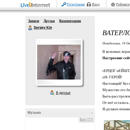
Регистрация
Вход
Рейтинги
Записи
Друзья
Комментарии
Sergey Kin
ВАТЕРЛ
Понедельник, 18 О
В колонках игра
Настроение сей
гЕРЦОГ нЕЙШ
оН- ГЕРОЙ!
Настоящий! Без пр
Мужество его б
В друзья
Быть-расстреленн
От неё осталось 
Я-должен ненави
Музыка
-
Все (77)