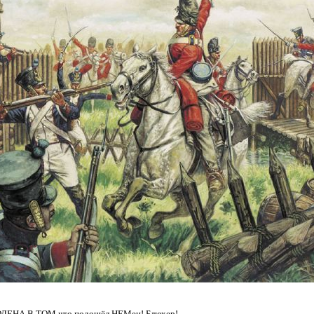
ЕНА В ТОМ.что подошёл НЕМец! Блюхер!