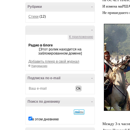
И измена маРШ
Рубрики
-
Не пришедшего 
Стихи
(12)
-
К приложению
Радио в блоге
[Этот ролик находится на
заблокированном домене]
Добавить плеер в свой журнал
©
Накукрыскин
Подписка по e-mail
-
Поиск по дневнику
-
в этом дневнике
Между 3-х часов 