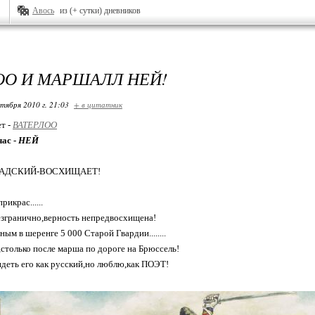
Авось
из (+ сутки) дневников
ОО И МАРШАЛЛ НЕЙ!
ктября 2010 г. 21:03
+ в цитатник
ет -
ВАТЕРЛОО
час -
НЕЙ
ТАДСКИЙ-ВОСХИЩАЕТ!
икрас......
езгранично,верность непредвосхищена!
ым в шеренге 5 000 Старой Гвардии........
,столько после марша по дороге на Брюссель!
деть его как русский,но люблю,как ПОЭТ!