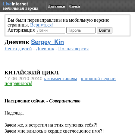
Live
Internet
Дневники
Личка
мобильная версия
Вы были перенаправлены на мобильную версию
страницы.
Вернуться!
Авторизация
Дневник
Sergey_Kin
Лента друзей
-
Дневник
-
Полная версия
КИТАЙСКИЙ ЦИКЛ.
17-06-2010 20:40
к комментариям
-
к полной версии
-
понравилось!
Настроение сейчас -
Совершенство
Надежда.
Зачем же, я встретил на этих ступенях тебя?!
Зачем мне,влилось в сердце светлое,юное имя?!