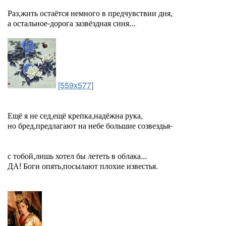
Раз,жить остаётся немного в предчувствии дня,
а остальное-дорога зазвёздная синя...
[559x577]
Ещё я не сед,ещё крепка,надёжна рука,
но бред,предлагают на небе большие созвездья-
с тобой,лишь хотел бы лететь в облака...
ДА! Боги опять,посылают плохие известья.