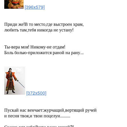
[396x579]
Приди же!В то место,где выстроен храм,
любить там,тебя никогда не устану!
Ты-вера моя! Никому-не отдам!
Боль болью-приложится раной на рану...
[372x500]
Пускай нас венчает:журчащий,вертящий ручей
и песня твоя,и твои поцелуи.........
Скажи для себя:Разве воин-ничей?!