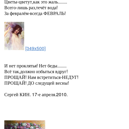
Цветы-цветут,как это жаль........
Всего-лишь раз,течёт вода!
За февралём-всегда ФЕВРАЛЬ!
[349x500]
И нет проклятья! Нет беды........
Всё так,должно избыться вдруг!
ПРОЩАЙ! Нам встретиться-НЕДУГ!
ПРОЩАЙ! ДО следущей весны!
Сергей КИН. 17-е апреля.2010.