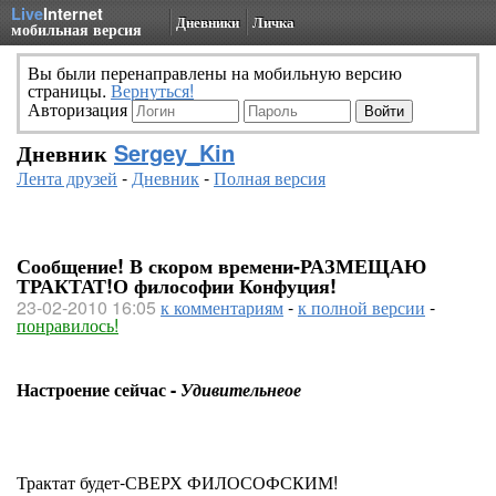
Live
Internet
Дневники
Личка
мобильная версия
Вы были перенаправлены на мобильную версию
страницы.
Вернуться!
Авторизация
Дневник
Sergey_Kin
Лента друзей
-
Дневник
-
Полная версия
Сообщение! В скором времени-РАЗМЕЩАЮ
ТРАКТАТ!О философии Конфуция!
23-02-2010 16:05
к комментариям
-
к полной версии
-
понравилось!
Настроение сейчас -
Удивительнеое
Трактат будет-СВЕРХ ФИЛОСОФСКИМ!