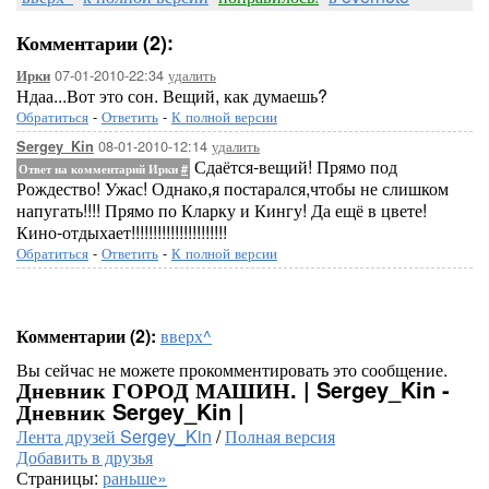
Комментарии (2):
07-01-2010-22:34
удалить
Ирки
Ндаа...Вот это сон. Вещий, как думаешь?
Обратиться
-
Ответить
-
К полной версии
08-01-2010-12:14
удалить
Sergey_Kin
Сдаётся-вещий! Прямо под
Ответ на комментарий Ирки
#
Рождество! Ужас! Однако,я постарался,чтобы не слишком
напугать!!!! Прямо по Кларку и Кингу! Да ещё в цвете!
Кино-отдыхает!!!!!!!!!!!!!!!!!!!!!!
Обратиться
-
Ответить
-
К полной версии
Комментарии (2):
вверх^
Вы сейчас не можете прокомментировать это сообщение.
Дневник ГОРОД МАШИН. | Sergey_Kin -
Дневник Sergey_Kin |
Лента друзей Sergey_Kin
/
Полная версия
Добавить в друзья
Страницы:
раньше»