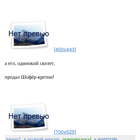
[450x443]
а его, одинокий скелет,
продал Шофёр-кретин!
[700x525]
вверх^
к полной версии
понравилось!
в evernote