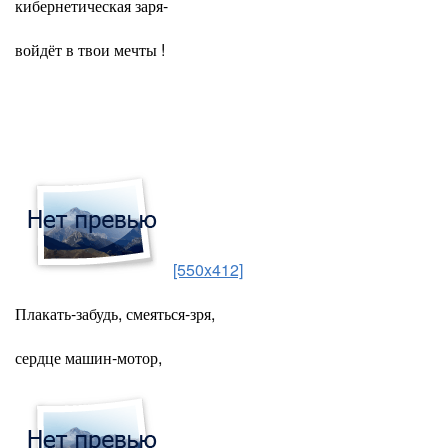
кибернетическая заря-
войдёт в твои мечты !
[550x412]
Плакать-забудь, смеяться-зря,
сердце машин-мотор,