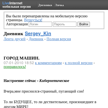
Live
Internet
Дневники
Личка
мобильная версия
Вы были перенаправлены на мобильную версию
страницы.
Вернуться!
Авторизация
Дневник
Sergey_Kin
Лента друзей
-
Дневник
-
Полная версия
ГОРОД МАШИН.
07-01-2010 18:52
к комментариям
-
к полной версии
-
понравилось!
Настроение сейчас -
Кибернетическое
Вчера,мне приснился-странный, пугающий сон!
То ли БУДУЩЕЕ, то ли дествительное, произошедшее в
другом МИРЕ!