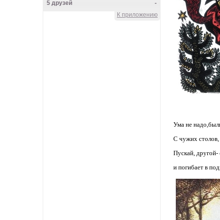
5 друзей
-
К приложению
Knyazeva_Lena
Main herz
Lena_CoN
Ума не надо,были бы-
С чужих столов, 
Frau Rock
Пускай, другой-
и погибает в по
VALKOINEN