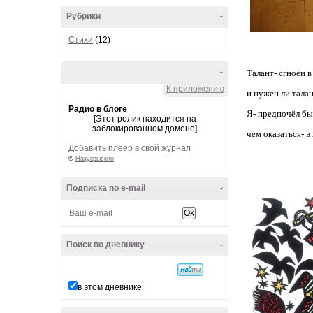
Рубрики
-
Стихи
(12)
-
Талант- сгноён 
К приложению
и нужен ли тала
Радио в блоге
Я- предпочёл бы
[Этот ролик находится на
заблокированном домене]
чем оказаться- в 
Добавить плеер в свой журнал
©
Накукрыскин
Подписка по e-mail
-
Поиск по дневнику
-
в этом дневнике