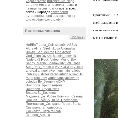
издательства
интересные люди
история
металл
новеллы
певцы и
певицы
песни
поэзия
поэты всех
веков и народов
психология
Проклятый ГРЕХ,
путеществия
рнб
рок
рок-группы
философия
фотография
елей- напрасно 
кто меньше взял-
Постоянные читатели
-
Все (424)
КТО БОЛЬШЕ В
HoBBuT
Lena_CoN
slipm0n
ASSuk
Algre
Alina_Strellnikova
Aljonuska
Buvay_Sar
Feel-me
FindMyself
God_felon
JazzArt
Mamin_dnevnik
NadejdaS
Rock_Video_Music_Box
Sanny_Martini
Shadow3dx
Sofi_Rose
Sue_RnB_Princess
VALKOINEN
Vsiaco
angreal
anngol
avrom
emmainna
fobbi
jcnhjeirj
justvitek
ketsy
larbich
olika2010
r5gor
real-lady
vados2384
volkovagp
volodya
Ёж_Ужович
АСИР
Виктория_Брюховецкая
Виктория_Стучинская
ВладимЕр_Козинов
Мадлена_де_Робен
Новинки_Сезона
Ночная_ТАЙНА
Ольга_Прохорова
Прекрасная_Светлана
ПростоБелка
Светлана_Владивосток
Сосипатр_Изрыгайлов
Татьяна_Агеева