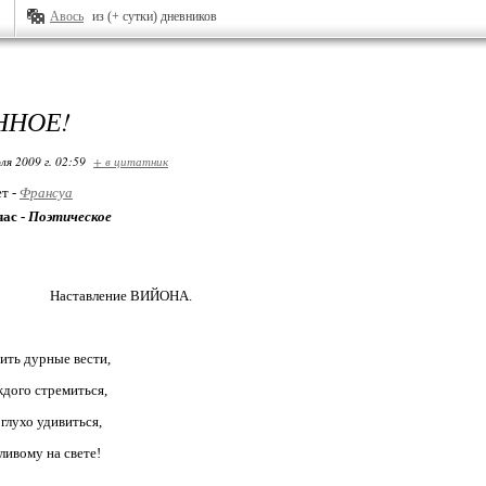
Авось
из (+ сутки) дневников
ННОЕ!
ля 2009 г. 02:59
+ в цитатник
ет -
Франсуа
час -
Поэтическое
ление ВИЙОНА.
нить дурные вести,
ждого стремиться,
 глухо удивиться,
ливому на свете!