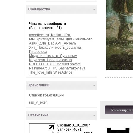
Сообщества
-
Читатель сообществ
(Всего в списке: 21)
axeeffect_ru
-Kritika-LiRu-
Мы_критикуем
Темы_дня
Любовь-это
АвКи_дЛя_Вас
АРТ_АРТель
Хит_Парад
личность_социума
Pinacoteca
Мода_и_стиль_с_Сусловым
Knyazeva_Lena
maksclub
PRO_FOOTBOL
MosNef
novate
PastimeArt
Ji_Tru
SashaYakovleva
The_love_kills
WiseAdvice
Трансляции
-
Список трансляций
rss_v_exer
Комментироват
Статистика
-
Создан: 31.01.2007
Записей: 4071