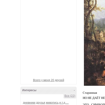
Девотчка-вулкан
Гарик_БандЭрос
Банда-Наша!
металлический_шёп
Ganzen welt
Всего у меня 20 друзей
Интересы
-
Старинная
Все (22)
НО НЕ ДАЁТ НЕЗНАКОМ
дневники
друзья
живопись
и.т.д.....
ЭТО_ СИМВОЛИЧНО!!!!!!