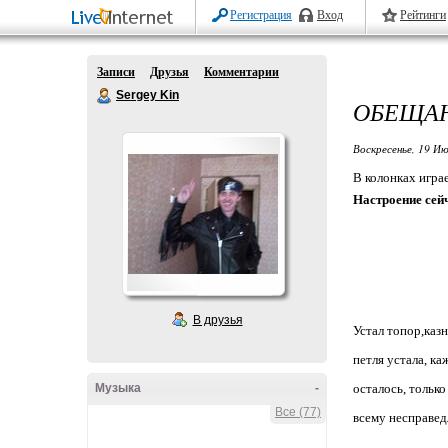
Регистрация
Вход
Рейтинги
Записи
Друзья
Комментарии
Sergey Kin
ОБЕЩА
Воскресенье, 19 Ию
В колонках игра
Настроение сей
Настав
В друзья
Устал топор,каз
петля устала, ка
Музыка
-
осталось, только
Все (77)
всему несправед