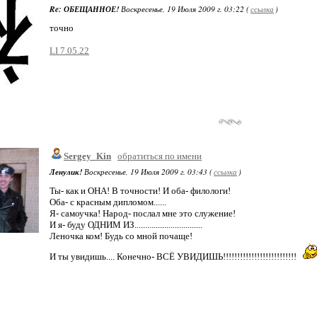
Re: ОБЕЩАННОЕ!
Воскресенье, 19 Июля 2009 г. 03:22 (
ссылка
)
точно
LI 7.05.22
Sergey_Kin
обратиться по имени
Ленулик!
Воскресенье, 19 Июля 2009 г. 03:43 (
ссылка
)
Ты- как и ОНА! В точности! И оба- филологи!
Оба- с красным дипломом......
Я- самоучка! Народ- послал мне это служение!
И я- буду ОДНИМ ИЗ................................
Леночка ком! Будь со мной почаще!
И ты увидишь.... Конечно- ВСЁ УВИДИШЬ!!!!!!!!!!!!!!!!!!!!!!!!!!