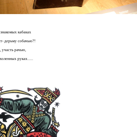
в знакомых кабаках
нт- дерьму собачью?!
, участь рачью,
холенных руках......