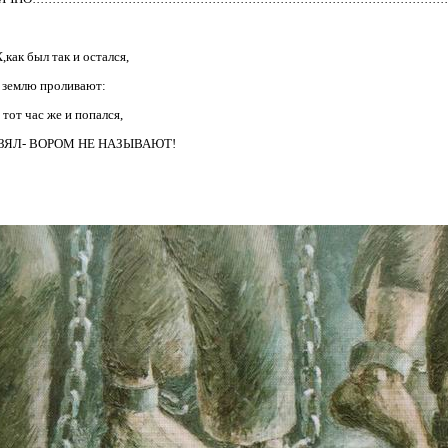
как был так и остался,
в землю проливают:
 тот час же и попался,
ЗЯЛ- ВОРОМ НЕ НАЗЫВАЮТ!