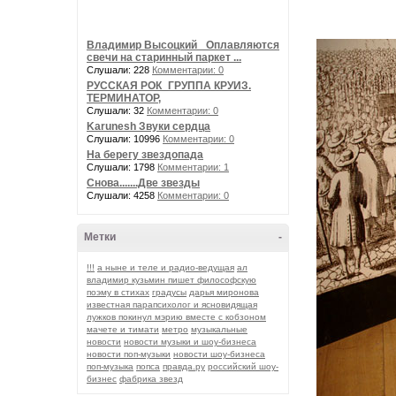
Владимир Высоцкий_ Оплавляются
свечи на старинный паркет ...
Слушали: 228
Комментарии: 0
РУССКАЯ РОК_ГРУППА КРУИЗ.
ТЕРМИНАТОР,
Слушали: 32
Комментарии: 0
Karunesh Звуки сердца
Слушали: 10996
Комментарии: 0
На берегу звездопада
Слушали: 1798
Комментарии: 1
Снова.......Две звезды
Слушали: 4258
Комментарии: 0
Метки
-
!!!
а ныне и теле и радио-ведущая
ал
владимир кузьмин пишет философскую
поэму в стихах
градусы
дарья миронова
известная парапсихолог и ясновидящая
лужков покинул мэрию вместе с кобзоном
мачете и тимати
метро
музыкальные
новости
новости музыки и шоу-бизнеса
новости поп-музыки
новости шоу-бизнеса
поп-музыка
попса
правда.ру
российский шоу-
бизнес
фабрика звезд