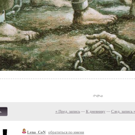
« Пред. запись
—
К дневнику
—
След. запись 
ь
Lena_CoN
обратиться по имени