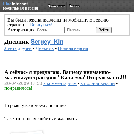
Live
Internet
Дневники
Личка
мобильная версия
Вы были перенаправлены на мобильную версию
страницы.
Вернуться!
Авторизация
Дневник
Sergey_Kin
Лента друзей
-
Дневник
-
Полная версия
А сейчас- я предлагаю, Вашему вниманию-
маленькую трагедию "Калигула"Вторую часть!!!
20-04-2009 17:53
к комментариям
-
к полной версии
-
понравилось!
Первая -уже в моём дневнике!
Так что- прошу любить и жаловать!