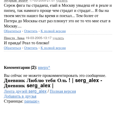
17-03-2005-21:07
удалить
Мудрый_ScorP
Сереж фига ты страдаеш, езай в Москву увыдеш её в реале и
пипец, так намного проще чем страдат и страдат... Я бы на
твоем мести нашел бы время и поехал... Тем более от
Питера до Москвы ехат раз плюнут это не то что мне ехат в
Москву....
Обратиться
-
Ответить
-
К полной версии
19-03-2005-13:17
удалить
Просто_Авка
И правда! Реал то близко!
Обратиться
-
Ответить
-
К полной версии
Комментарии (2):
вверх^
Вы сейчас не можете прокомментировать это сообщение.
Дневник Люблю тебя Оль ! | serg_alex -
Дневник serg_alex |
Лента друзей serg_alex
/
Полная версия
Добавить в друзья
Страницы:
раньше»