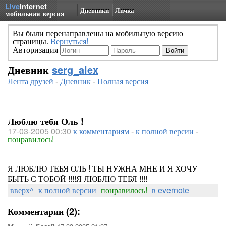
Live
Internet
Дневники
Личка
мобильная версия
Вы были перенаправлены на мобильную версию
страницы.
Вернуться!
Авторизация
Дневник
serg_alex
Лента друзей
-
Дневник
-
Полная версия
Люблю тебя Оль !
17-03-2005 00:30
к комментариям
-
к полной версии
-
понравилось!
Я ЛЮБЛЮ ТЕБЯ ОЛЬ ! ТЫ НУЖНА МНЕ И Я ХОЧУ
БЫТЬ С ТОБОЙ !!!!Я ЛЮБЛЮ ТЕБЯ !!!!
вверх^
к полной версии
понравилось!
в evernote
Комментарии (2):