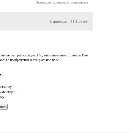
Ответить
С цитатой
В цитатник
»
Страницы:
[1] [
Новые
]
авить без регистрации. На дополнительной странице Вам
волы с изображения в специальное поле.
у:
 ссылку
омментарии
нку