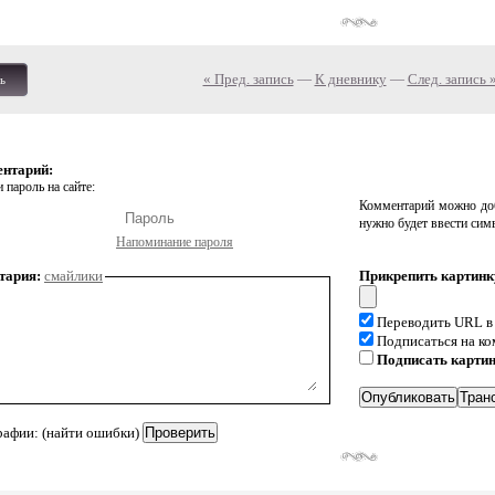
« Пред. запись
—
К дневнику
—
След. запись 
ь
ентарий:
 пароль на сайте:
Комментарий можно доб
нужно будет ввести сим
Напоминание пароля
тария:
смайлики
Прикрепить картинк
Переводить URL в
Подписаться на к
Подписать карти
рафии: (найти ошибки)