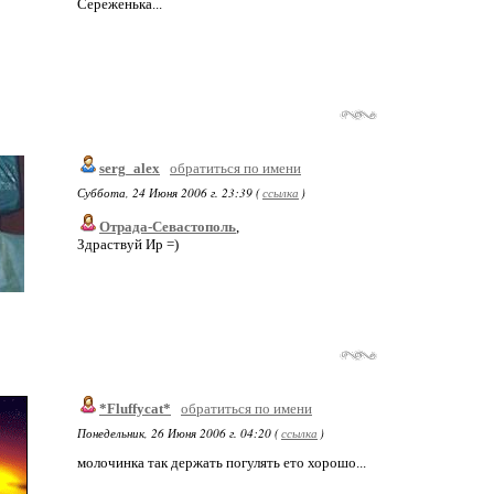
Сереженька...
serg_alex
обратиться по имени
Суббота, 24 Июня 2006 г. 23:39 (
ссылка
)
Отрада-Севастополь
,
Здраствуй Ир =)
*Fluffycat*
обратиться по имени
Понедельник, 26 Июня 2006 г. 04:20 (
ссылка
)
молочинка так держать погулять ето хорошо...