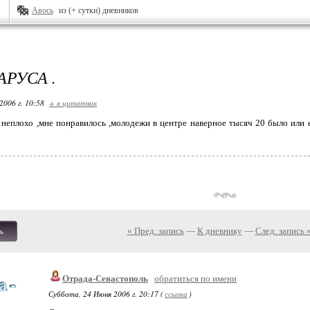
Авось
из (+ сутки) дневников
РУСА .
2006 г. 10:58
+ в цитатник
неплохо ,мне понравилось ,молодежи в центре наверное тысяч 20 было или е
« Пред. запись
—
К дневнику
—
След. запись 
ь
Отрада-Севастополь
обратиться по имени
Суббота, 24 Июня 2006 г. 20:17 (
ссылка
)