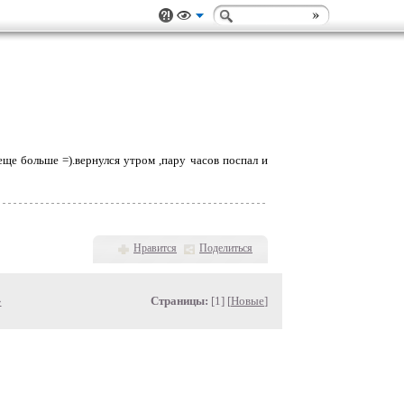
ще больше =).вернулся утром ,пару часов поспал и
Нравится
Поделиться
»
Страницы:
[1] [
Новые
]