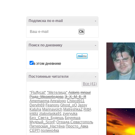
Подписка по e-mail
-
Поиск по дневнику
-
в этом дневнике
Постоянные читатели
-
Все (41)
*Fluffycat*
*Метелица*
Astoris
mriaul
Рада_Мракобедова
Э_Х_М_Е_Я
Amemaema
Amralogo
Chipcd911
Dervih69
Feanoru
Ghost_oO
Jassy
Katuha
Marinavolch
MatreshkaZ
RittA
intdiz
zlatovlaska91
zveryuka
Без_Света_Будешь
Бруняша
Мудрый_ScorP
Отрада-Севастополь
Питерская_Настёна
Просто_Авка
СЕРП
полино4ка