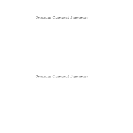
Ответить
С цитатой
В цитатник
Ответить
С цитатой
В цитатник