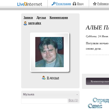
Регистрация
Вход
Рейтинги
Записи
Друзья
Комментарии
serg alex
АЛЫЕ ПА
Суббота, 24 Июня 
Погуляли ночью 
сново дела .
В друзья
Комментироват
Музыка
-
Все (1)