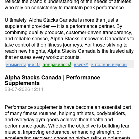
reflects the brand’s understanding of the needs of athletes,
who rely on consistency to maintain peak performance.
Ultimately, Alpha Stacks Canada is more than just a
supplement provider — it is a performance partner. By
combining quality products, customer‑driven transparency,
and reliable service, Alpha Stacks empowers Canadians to
take control of their fitness journeys. For those striving to
reach new heights, Alpha Stacks Canada is the trusted ally
that ensures every workout counts.
комментарии: 0
понравилось!
вверх^
к полной версии
Alpha Stacks Canada | Performance
Supplements
28-07-2026 12:11
Performance supplements have become an essential part
of many fitness routines, helping athletes, bodybuilders,
and everyday gym-goers achieve their health and
performance goals. Whether the objective is building lean
muscle, improving endurance, enhancing strength, or
accelerating recovery, choosing high-quality supplements