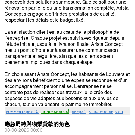
concevoir des solutions sur mesure. Que ce soit pour une
rénovation partielle ou une transformation complète, Arista
Concept s’engage à offrir des prestations de qualité,
respectant les délais et le budget fixé.
La satisfaction client est au cœur de la philosophie de
l’entreprise. Chaque projet est suivi avec rigueur, depuis
l’étude initiale jusqu’à la livraison finale. Arista Concept
met un point d’honneur à assurer une communication
transparente et régulière, afin que les clients soient
pleinement impliqués dans chaque étape.
En choisissant Arista Concept, les habitants de Louviers et
des environs bénéficient d’une expertise reconnue et d’un
accompagnement personnalisé. L’entreprise ne se
contente pas de réaliser des travaux : elle crée des
espaces de vie adaptés aux besoins et aux envies de
chacun, tout en valorisant le patrimoine immobilier.
комментарии: 0
понравилось!
вверх^
к полной версии
應急周轉與物業貸款的角色
03-08-2026 08:06