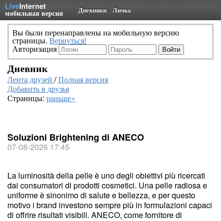
Live
Internet
Дневники
Личка
мобильная версия
Вы были перенаправлены на мобильную версию
страницы.
Вернуться!
Авторизация
Дневник
Лента друзей
/
Полная версия
Добавить в друзья
Страницы:
раньше»
Soluzioni Brightening di ANECO
07-08-2026 17:45
La luminosità della pelle è uno degli obiettivi più ricercati
dai consumatori di prodotti cosmetici. Una pelle radiosa e
uniforme è sinonimo di salute e bellezza, e per questo
motivo i brand investono sempre più in formulazioni capaci
di offrire risultati visibili. ANECO, come fornitore di