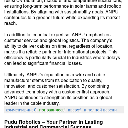
resist UV radiation, moisture, and temperature fluctuations,
ensuring long-term performance in solar farms and rooftop
installations. By aligning with sustainability goals, ANPU
contributes to a greener future while expanding its market
reach.
In addition to technical expertise, ANPU emphasizes
customer service and global logistics. The company’s
ability to deliver cables on time, regardless of location,
makes it a reliable partner for international projects. This
efficiency is particularly crucial in industries where delays
can lead to significant financial losses.
Ultimately, ANPU’s reputation as a wire and cable
manufacturer stems from its dedication to quality,
innovation, and customer satisfaction. By combining
advanced technology with a customer-first approach,
ANPU continues to strengthen its position as a global
leader in the cable industry.
комментарии: 0
понравилось!
вверх^
к полной версии
Pudu Robotics – Your Partner in Lasting
Industrial and Commercial Success