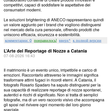
competitivi, capaci di soddisfare le aspettative dei
consumatori moderni.
Le soluzioni brightening di ANECO rappresentano quindi
un valore aggiunto per i brand che vogliono distinguersi
nel mercato della cura personale, offrendo prodotti che
uniscono efficacia, sicurezza e sostenibilità.
комментарии: 0
понравилось!
вверх^
к полной версии
L’Arte del Reportage di Nozze a Catania
07-08-2026 16:43
Il matrimonio è un evento unico, irripetibile e carico di
emozioni. Raccontarlo attraverso le immagini significa
trasformare attimi fugaci in ricordi eterni. A Catania, il
fotografo Rosario Spadaro ha saputo distinguersi per la
sua capacità di realizzare reportage di nozze spontanei,
autentici e ricchi di significato. Non si tratta di semplici
fotografie, ma di un vero racconto visivo che accompagna
gli sposi nel rivivere ogni momento del loro giorno
speciale.