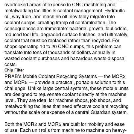
overlooked areas of expense in CNC machining and
metalworking facilities is coolant management. Hydraulic
oil, way lube, and machine oil inevitably migrate into
coolant sumps, creating tramp oil contamination. The
consequences are immediate: bacterial growth, foul odors,
reduced tool life, degraded surface finishes, and ultimately,
coolant that must be replaced rather than recycled. For
shops operating 10 to 20 CNC sumps, this problem can
translate into tens of thousands of dollars annually in
wasted coolant purchases and hazardous waste disposal
costs.
Chip Filter
PRAB’s Mobile Coolant Recycling Systems — the MCR2
and MCR5 — provide a practical, portable solution to this
challenge. Unlike large central systems, these mobile units
are designed to rejuvenate coolant directly at the machine
level. They are ideal for machine shops, job shops, and
metalworking facilities that need effective coolant recycling
without the scale or expense of a central Guardian system.
Both the MCR2 and MCR5 are built for mobility and ease
of use. Each unit rolls from machine to machine on heavy-