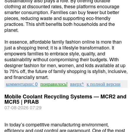
Sustainability also plays a role. By offering durable
clothing at discounted rates, these platforms encourage
smarter consumption. Families can buy fewer but better
pieces, reducing waste and supporting eco-friendly
practices. This shift benefits both households and the
planet.
In essence, affordable family fashion online is more than
just a shopping trend; it is a lifestyle transformation. It
empowers families to embrace style, quality, and
sustainability without compromising their budgets. With
designer fashion for men, women, and kids available at up
to 75% off, the future of family shopping is stylish, inclusive,
and financially smart.
комментарии: 0
понравилось!
вверх^
к полной версии
Mobile Coolant Recycling Systems — MCR2 and
MCR5 | PRAB
07-08-2026 07:29
In today’s competitive manufacturing environment,
efficiency and cost control are paramount. One of the most