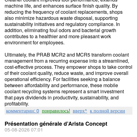
machine life, and enhances surface finish quality. By
reducing the frequency of coolant replacements, shops
also minimize hazardous waste disposal, supporting
sustainability initiatives and regulatory compliance. In
addition, eliminating foul odors and bacterial growth
contributes to a healthier and more pleasant work
environment for employees.
Ultimately, the PRAB MCR2 and MCR5 transform coolant
management from a recurring expense into a streamlined,
cost-effective process. They empower shops to take control
of their coolant quality, reduce waste, and improve overall
operational efficiency. For facilities seeking a balance
between affordability and performance, these mobile
coolant recycling systems represent a smart investment
that pays dividends in productivity, sustainability, and
profitability.
комментарии: 0
понравилось!
вверх^
к полной версии
Présentation générale d’Arista Concept
05-08-2026 07:01