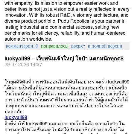
with empathy. Its mission to empower easier work and
better lives is not just a vision but a reality reflected in every
innovation. With its robust R&D, visionary architecture, and
diverse product portfolio, Pudu Robotics is your partner in
lasting industrial and commercial success, setting new
benchmarks for efficiency, reliability, and human-centered
automation worldwide.
комментарии: 0
понравилось!
вверх^
к полной версии
luckyall99 – เว็บพนันเจ้าใหญ่ ใจป๋า แตกหนักทุกค่$
29-07-2026 14:37
ในยุคดิจิทัลที่การพนันออนไลน์เติบโตอย่างรวดเร็ว luckyall99
ได้กลายเป็นชื่อที่ผู้เล่นหลายคนคุ้นเคยและยอมรับว่าเป็นหนึ่ง
ในเว็บพนันเจ้าใหญ่ที่มีความน่าเชื่อถือสูง จุดเด่นของเว็บนี้คือ
การวางตัวเป็น “เว็บตรง” ที่ไม่ผ่านเอเย่นต์ ทำให้ผู้เล่นมั่นใจได้
ว่าทุกการฝากถอนและการเล่นเกมเป็นไปอย่างโปร่งใสและ
ปลอดภัย
luckyall99
สิ่งที่ทำให้ luckyall99 แตกต่างจากเว็บอื่นคือ ความใจป๋า ใน
การมอบโปรโมชั่นและโบนัสให้กับสมาชิกอย่างต่อเนื่อง ไม่