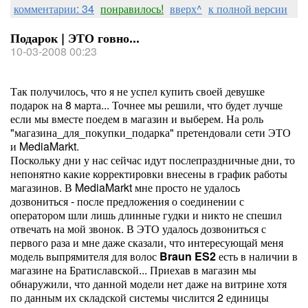
комментарии: 34
понравилось!
вверх^
к полной версии
Подарок | ЭТО говно...
10-03-2008 00:23
Так получилось, что я не успел купить своей девушке
подарок на 8 марта... Точнее мы решили, что будет лучше
если мы вместе поедем в магазин и выберем. На роль
"магазина_для_покупки_подарка" претендовали сети ЭТО
и MediaMarkt.
Поскольку дни у нас сейчас идут послепраздничные дни, то
непонятно какие корректировки внесены в график работы
магазинов. В MediaMarkt мне просто не удалось
дозвониться - после предложения о соединении с
оператором шли лишь длинные гудки и никто не спешил
отвечать на мой звонок. В ЭТО удалось дозвониться с
первого раза и мне даже сказали, что интересующай меня
модель выпрямителя для волос
Braun ES2
есть в наличии в
магазине на Братиславской... Приехав в магазин мы
обнаружили, что данной модели нет даже на витрине хотя
по данным их складской системы числится 2 единицы