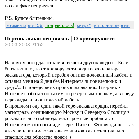
но сам факт неприятен.
P.S. Будьте бдительны.
комментарии: 39
понравилось!
вверх^
к полной версии
Персональная неприязнь | О криворукости
20-03-2008 21:52
На днях я пострдал от криворукости других людей... Если
быть точным, то от криворукости водителя\оператора
экскаватора, который перебил оптико-волоконный кабель и
оставил меня на 2 дня без Интернета /в понедельник и
среду/... В понедельник произошла авария.. Вторник -
Интернет работал по каким-то резервным каналам, а в среду
перекладывали оптический кабель ...
В прошлом году один такой горе-экскаваторщик перебил
магистраль, соединяющую Москву и Северную Столицу в
результате чего наблюдались огромные проблемы с
Интернетом /который идет через Питер в Финляндию/... Так
что я вопсринимаю экскаваторщиков как потенциально
опасных для общества людей :)