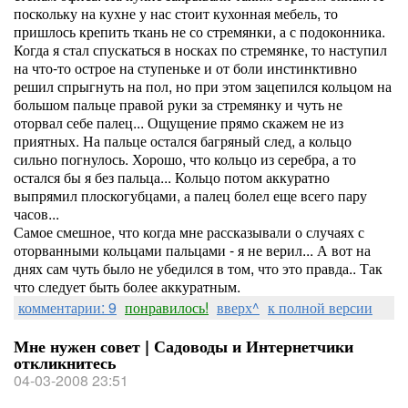
поскольку на кухне у нас стоит кухонная мебель, то
пришлось крепить ткань не со стремянки, а с подоконника.
Когда я стал спускаться в носках по стремянке, то наступил
на что-то острое на ступеньке и от боли инстинктивно
решил спрыгнуть на пол, но при этом зацепился кольцом на
большом пальце правой руки за стремянку и чуть не
оторвал себе палец... Ощущение прямо скажем не из
приятных. На пальце остался багряный след, а кольцо
сильно погнулось. Хорошо, что кольцо из серебра, а то
остался бы я без пальца... Кольцо потом аккуратно
выпрямил плоскогубцами, а палец болел еще всего пару
часов...
Самое смешное, что когда мне рассказывали о случаях с
оторванными кольцами пальцами - я не верил... А вот на
днях сам чуть было не убедился в том, что это правда.. Так
что следует быть более аккуратным.
комментарии: 9
понравилось!
вверх^
к полной версии
Мне нужен совет | Садоводы и Интернетчики
откликнитесь
04-03-2008 23:51