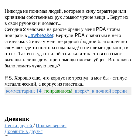
Никогда не понимал людей, которые в силу характера или
кривизны собственных рук ломают чужие вещи... Берут их
в свои ручонки и ломают...
Сегодня 2 человека на работе брали у меня PDA чтобы
поиграть в
Jawbreaker
. Вернули PDA с забитым в него
стилусом. Стилус у меня не родной
/родной благополучно
сломался где-то полтора года назад/
и не влезает до конца в
отсек. Так его туда с силой заталкали так, что я его смог
вытащить лишь дома при помощи плоскогубцев. Вот какого
было ломать чужую вещь?
P.S.
Хорошо еще, что корпус не треснул, а мог бы - стилус
металлический, а корпус из пластика...
комментарии: 14
понравилось!
вверх^
к полной версии
Дневник
Лента друзей
/
Полная версия
Добавить в друзья