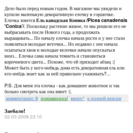
Дело было перед новым годом. В магазине мы увидели и
купили маленькую декоративную елочку в горшочке.
Елочка зовется
Ель канадская Коника /Picea canadensis
'Conica'/
. Поскольку растение живое, то мы решили его не
выбрасывать после Нового года, а продолжать
выращивать... По началу елочка начала рости и у нее стали
появляться молодые веточки... Но недавно с нее начала
осыпаться хвоя и молодые велочки начали опускаться
вниз... Елочка сама начала темнеть и становиться
коричневого цвета... Похоже, что ей приходит абзац :(
Может быть у кого-нибкдь дома есть декоративная ель или
кто-нибдь знает как за ней правильно ухаживать?...
P.S.
Для меня эта елочка - как домашнее животное и так
больно смотреть как она вянет :(
.
комментарии: 9
понравилось!
вверх^
к полной версии
Заебало!
02-03-2008 23:10