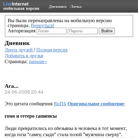
Live
Internet
Дневники
Личка
мобильная версия
Вы были перенаправлены на мобильную версию
страницы.
Вернуться!
Авторизация
Дневник
Лента друзей
/
Полная версия
Добавить в друзья
Страницы:
раньше»
Ага...
24-06-2008 20:44
Это цитата сообщения
ЯиПБ
Оригинальное сообщение
гомо и гетеро сапиенсы
Люди превратились из обезьяны в человека в тот момент,
когда поза "самец сзади" стала позой "мужчина сверху".