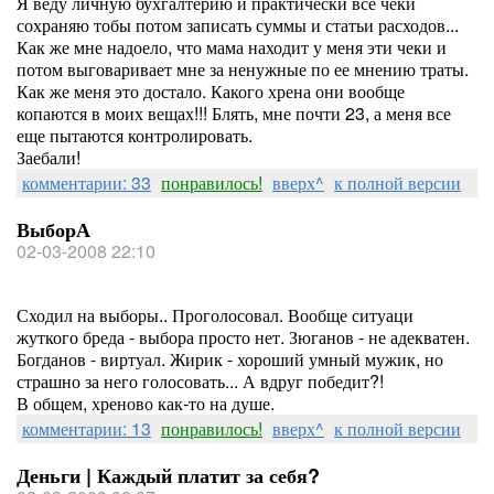
Я веду личную бухгалтерию и практически все чеки
сохраняю тобы потом записать суммы и статьи расходов...
Как же мне надоело, что мама находит у меня эти чеки и
потом выговаривает мне за ненужные по ее мнению траты.
Как же меня это достало. Какого хрена они вообще
копаются в моих вещах!!! Блять, мне почти 23, а меня все
еще пытаются контролировать.
Заебали!
комментарии: 33
понравилось!
вверх^
к полной версии
ВыборА
02-03-2008 22:10
Сходил на выборы.. Проголосовал. Вообще ситуаци
жуткого бреда - выбора просто нет. Зюганов - не адекватен.
Богданов - виртуал. Жирик - хороший умный мужик, но
страшно за него голосовать... А вдруг победит?!
В общем, хреново как-то на душе.
комментарии: 13
понравилось!
вверх^
к полной версии
Деньги | Каждый платит за себя?