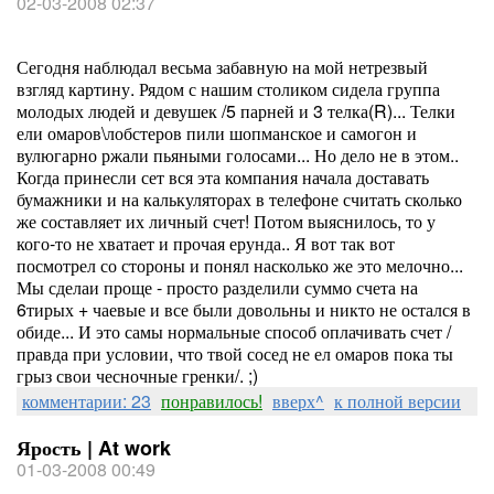
02-03-2008 02:37
Сегодня наблюдал весьма забавную на мой нетрезвый
взгляд картину. Рядом с нашим столиком сидела группа
молодых людей и девушек /5 парней и 3 телка(R)... Телки
ели омаров\лобстеров пили шопманское и самогон и
вулюгарно ржали пьяными голосами... Но дело не в этом..
Когда принесли сет вся эта компания начала доставать
бумажники и на калькуляторах в телефоне считать сколько
же составляет их личный счет! Потом выяснилось, то у
кого-то не хватает и прочая ерунда.. Я вот так вот
посмотрел со стороны и понял насколько же это мелочно...
Мы сделаи проще - просто разделили суммо счета на
6тирых + чаевые и все были довольны и никто не остался в
обиде... И это самы нормальные способ оплачивать счет /
правда при условии, что твой сосед не ел омаров пока ты
грыз свои чесночные гренки/. ;)
комментарии: 23
понравилось!
вверх^
к полной версии
Ярость | At work
01-03-2008 00:49