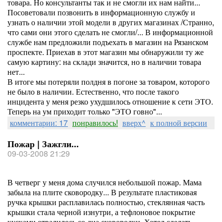
товара. Но консультанты так и не смогли их нам найти...
Посоветовали позвонить в информационную службу и
узнать о наличии этой модели в других магазинах /Странно,
что сами они этого сделать не смогли/... В информационной
службе нам предложили подъехать в магазин на Рязанском
проспекте. Приехав в этот магазин мы обнаружили ту же
самую картину: на склади значится, но в наличии товара
нет...
В итоге мы потеряли полдня в погоне за товаром, которого
не было в наличии. Естественно, что после такого
инцидента у меня резко ухудшилось отношение к сети ЭТО.
Теперь на ум приходит только "ЭТО говно"...
комментарии: 17
понравилось!
вверх^
к полной версии
Пожар | Зажгли...
09-03-2008 21:29
В четверг у меня дома случился небольшой пожар. Мама
забыла на плите сковородку... В результате пластиковая
ручка крышки расплавилась полностью, стеклянная часть
крышки стала черной изнутри, а тефлоновое покрытие
кусками отвалилось со дна сковородки. Хотел сделать