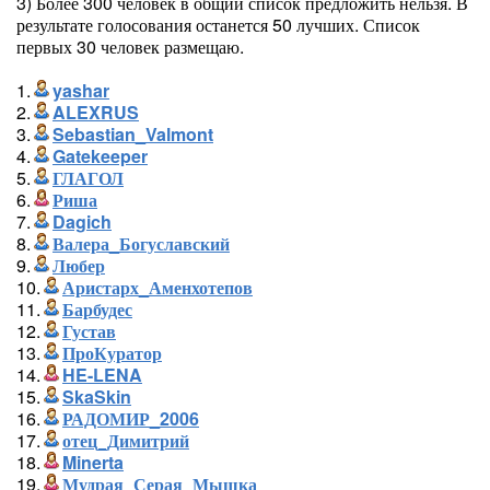
3) Более 300 человек в общий список предложить нельзя. В
результате голосования останется 50 лучших. Список
первых 30 человек размещаю.
1.
yashar
2.
ALEXRUS
3.
Sebastian_Valmont
4.
Gatekeeper
5.
ГЛАГОЛ
6.
Риша
7.
Dagich
8.
Валера_Богуславский
9.
Любер
10.
Аристарх_Аменхотепов
11.
Барбудес
12.
Густав
13.
ПроКуратор
14.
HE-LENA
15.
SkaSkin
16.
РАДОМИР_2006
17.
отец_Димитрий
18.
Minerta
19.
Мудрая_Серая_Мышка