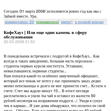
Сегодня /31 марта 2008/ исполняется ровно год как мы с
Зайкой вместе. Ура.
комментарии: 23
понравилось!
вверх^
к полной версии
КофеХауз | Или еще один камень в сферу
обслуживания
20-03-2008 21:53
В понедельник встречался с подругой в КофеХауз... Как
всегда в таких заведениях, большая часть персонала -
студенты первых курсов института. Уставшие,
невыспавшиеся, нервные студенты...
Нам попался какой-то особенно замученный официант,
который все никак не хотел у нас принимать заказ, редко
менял пепельницы и долго не мог принести счет... Кстати о
счете. Счет мы ждали минут 10... В итоге неглядя
расплатились и ушли /на чай я оставил из жалости 50
рублей несмотря на возражения подруги.../. Уходя я сунул
чек в карман... И уже дома обнаружил, что оплатил не свой
заказ... Обидно. Хоть я и переплдатил всего на 40 рублей,