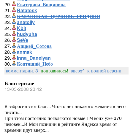
20.
Екатерина_Вощинина
21.
Ratatosk
22.
КАЗАНСКАЯ_ЦЕРКОВЬ_ГРИДИНО
23.
anatoliy
24.
Kblt
25.
hudyuha
26.
SeVe
27.
Аццкей_Сотона
28.
anmak
29.
Inna_Danelyan
30.
Коптящий_Небо
комментарии: 3
понравилось!
вверх^
к полной версии
Блоггерское
13-03-2008 23:42
Я забросил этот блог... Что-то нет никакого желания в него
писать...
При этом постоянно появляются новые ПЧ коих уже 370
человек...И Мои позиции в рейтинге Яндекса время от
времени идут вверх...