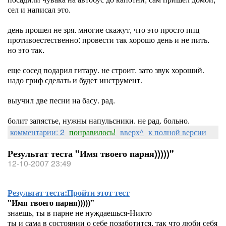
сел и написал это.
день прошел не зря. многие скажут, что это просто ппц
противоестественно: провести так хорошо день и не пить.
но это так.
еще сосед подарил гитару. не строит. зато звук хороший.
надо гриф сделать и будет инструмент.
выучил две песни на басу. рад.
болит запястье, нужны напульсники. не рад. больно.
комментарии: 2
понравилось!
вверх^
к полной версии
Результат теста "Имя твоего парня)))))"
12-10-2007 23:49
Результат теста:
Пройти этот тест
"Имя твоего парня)))))"
знаешь, ты в парне не нуждаешься-Никто
ты и сама в состоянии о себе позаботится, так что люби себя