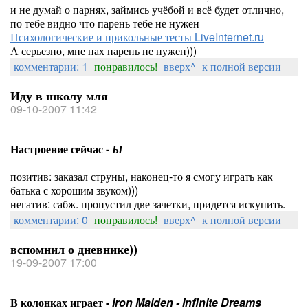
и не думай о парнях, займись учёбой и всё будет отлично,
по тебе видно что парень тебе не нужен
Психологические и прикольные тесты LiveInternet.ru
А серьезно, мне нах парень не нужен)))
комментарии: 1
понравилось!
вверх^
к полной версии
Иду в школу мля
09-10-2007 11:42
Настроение сейчас -
Ы
позитив: заказал струны, наконец-то я смогу играть как
батька с хорошим звуком)))
негатив: сабж. пропустил две зачетки, придется искупить.
комментарии: 0
понравилось!
вверх^
к полной версии
вспомнил о дневнике))
19-09-2007 17:00
В колонках играет -
Iron Maiden - Infinite Dreams