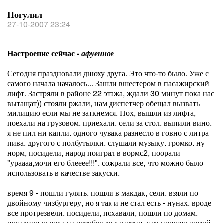
Погулял
27-10-2007 23:24
Настроение сейчас -
афуенное
Сегодня праздновали днюху друга. Это что-то было. Уже с
самого начала началось... Зашли вшестером в пасажирский
лифт. Застряли в районе 22 этажа, ждали 30 минут пока нас
вытащат)) стояли ржали, нам диспетчер обещал вызвать
милицию если мы не заткнемся. Пох, вышли из лифта,
поехали на грузовом. приехали. сели за стол. выпили вино.
я не пил ни капли. одного чувака разнесло в говно с литра
пива. другого с полбутылки. слушали музыку. громко. ну
норм, посидели, народ поиграл в вормс2, поорали
"ураааа,мочи его блееее!!!". сожрали все, что можно было
использовать в качестве закуски.
время 9 - пошли гулять. пошли в макдак, сели. взяли по
двойному чизбургеру, но я так и не стал есть - нунах. вроде
все протрезвели. посидели, похавали, пошли по домам.
посадили чувака на автобус до капотни, сам пришел домой,