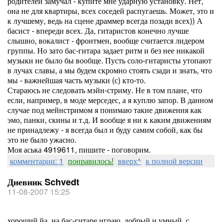
родителей замучал - купите мне ударную установку. Нет,
она не для квартиры, всех соседей распугаешь. Может, это и
к лучшему, ведь на сцене драммер всегда позади всех)) А
басист - впереди всех. Да, гитаристов конечно лучше
слышно, вокалист - фронтмен, вообще считается лидером
группы. Но зато бас-гитара задает ритм и без нее никакой
музыки не было бы вообще. Пусть соло-гитаристы утопают
в лучах славы, а мы будем скромно стоять сзади и знать, что
мы - важнейшая часть музыки (с) кто-то.
Стараюсь не следовать мэйн-стриму. Не в том плане, что
если, например, в моде мерседес, а я куплю запор. В данном
случае под мейнстримом я понимаю такие движения как
эмо, панки, скины и т.д. И вообще я ни к каким движениям
не принадлежу - я всегда был и буду самим собой, как бы
это не было ужасно.
Моя аська 4919611, пишите - поговорим.
комментарии: 1
понравилось!
вверх^
к полной версии
Дневник Schvedt
11-08-2007 15:25
хороший йа. на бас-гитаре играю. добрый и умный, с