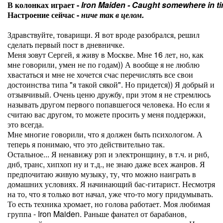
В колонках играет -
Iron Maiden - Caught somewhere in t
Настроение сейчас -
ниче так в целом.
Здравствуйте, товарищи. Я вот вроде разобрался, решил
сделать первый пост в дневничке.
Меня зовут Сергей, я живу в Москве. Мне 16 лет, но, как
мне говорили, умен не по годам)) А вообще я не люблю
хвастаться и мне не хочется счас перечислять все свои
достоинства типа "я такой сякой". Но придется)) Я добрый и
отзывчивый. Очень ценю дружбу, при этом я не стремлюсь
называть другом первого попавшегося человека. Но если я
считаю вас другом, то можете просить у меня поддержки,
это всегда.
Мне многие говорили, что я должен быть психологом. А
теперь я понимаю, что это действительно так.
Остальное... Я ненавижу рэп и электронщину, в т.ч. и рнб,
днб, транс, хипхоп ну и т.д., не знаю даже всех жанров. Я
предпочитаю живую музыку, ту, что можно наиграть в
домашних условиях. Я начинающий бас-гитарист. Несмотря
на то, что я только вот начал, уже что-то могу придумывать.
То есть техника хромает, но голова работает. Моя любимая
группа - Iron Maiden. Раньше фанател от барабанов,