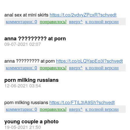
anal sex at mini skirts
https://t.co/2vdvyZPcxR?schvedt
комментарии: 0
понравилось!
вверх^
к полной версии
anna ????????? at porn
09-07-2021 02:07
anna ????????? at porn
https://t.co/oLQYapEo3l?schvedt
комментарии: 0
понравилось!
вверх^
к полной версии
porn milking russians
12-06-2021 03:54
porn milking russians
https://t.co/FTiL3iA9Sh?schvedt
комментарии: 0
понравилось!
вверх^
к полной версии
young couple a photo
19-05-2021 21:50