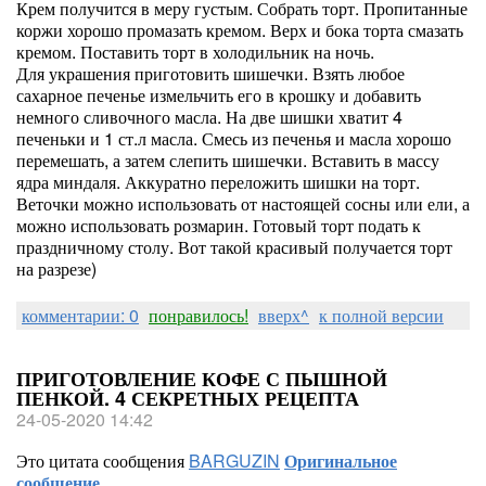
Крем получится в меру густым. Собрать торт. Пропитанные
коржи хорошо промазать кремом. Верх и бока торта смазать
кремом. Поставить торт в холодильник на ночь.
Для украшения приготовить шишечки. Взять любое
сахарное печенье измельчить его в крошку и добавить
немного сливочного масла. На две шишки хватит 4
печеньки и 1 ст.л масла. Смесь из печенья и масла хорошо
перемешать, а затем слепить шишечки. Вставить в массу
ядра миндаля. Аккуратно переложить шишки на торт.
Веточки можно использовать от настоящей сосны или ели, а
можно использовать розмарин. Готовый торт подать к
праздничному столу. Вот такой красивый получается торт
на разрезе)
комментарии: 0
понравилось!
вверх^
к полной версии
ПРИГОТОВЛЕНИЕ КОФЕ С ПЫШНОЙ
ПЕНКОЙ. 4 СЕКРЕТНЫХ РЕЦЕПТА
24-05-2020 14:42
Это цитата сообщения
BARGUZIN
Оригинальное
сообщение