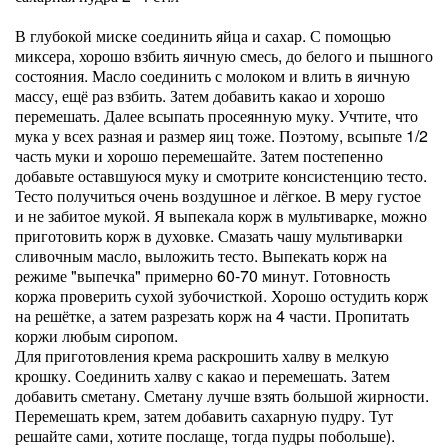
В глубокой миске соединить яйца и сахар. С помощью
миксера, хорошо взбить яичную смесь, до белого и пышного
состояния. Масло соединить с молоком и влить в яичную
массу, ещё раз взбить. Затем добавить какао и хорошо
перемешать. Далее всыпать просеянную муку. Учтите, что
мука у всех разная и размер яиц тоже. Поэтому, всыпьте 1/2
часть муки и хорошо перемешайте. Затем постепенно
добавьте оставшуюся муку и смотрите консистенцию тесто.
Тесто получиться очень воздушное и лёгкое. В меру густое
и не забитое мукой. Я выпекала корж в мультиварке, можно
приготовить корж в духовке. Смазать чашу мультиварки
сливочным масло, выложить тесто. Выпекать корж на
режиме "выпечка" примерно 60-70 минут. Готовность
коржа проверить сухой зубочисткой. Хорошо остудить корж
на решётке, а затем разрезать корж на 4 части. Пропитать
коржи любым сиропом.
Для приготовления крема раскрошить халву в мелкую
крошку. Соединить халву с какао и перемешать. Затем
добавить сметану. Сметану лучше взять большой жирности.
Перемешать крем, затем добавить сахарную пудру. Тут
решайте сами, хотите послаще, тогда пудры побольше).