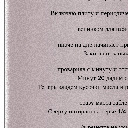
Включаю плиту и периодич
веничком для взби
иначе на дне начинает пр
Закипело, запых
проварила с минуту и отс
Минут 20 дадим о
Теперь кладем кусочки масла и 
сразу масса забле
Сверху натираю на терке 1/4
(в рецепте не ук