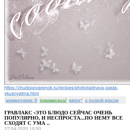
https://chudopovarenok.ru/recipes/shokoladnaya-pasta-
vkusnyatina.html
комментарии: 0
понравилось!
вверх^
к полной версии
ГРАВЛАКС -ЭТО БЛЮДО СЕЙЧАС ОЧЕНЬ
ПОПУЛЯРНО, И НЕСПРОСТА...ПО НЕМУ ВСЕ
СХОДЯТ С УМА ..
27-04-2020 15:50