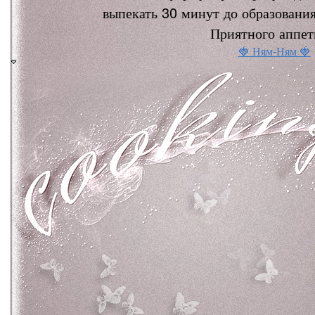
выпекать 30 минут до образования
Приятного аппет
🍓 Ням-Ням 🍓