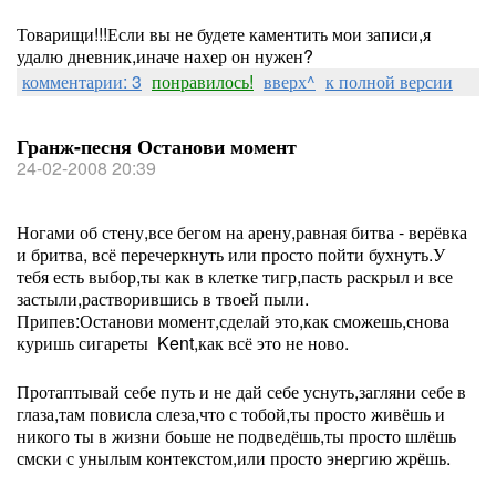
Товарищи!!!Если вы не будете каментить мои записи,я
удалю дневник,иначе нахер он нужен?
комментарии: 3
понравилось!
вверх^
к полной версии
Гранж-песня Останови момент
24-02-2008 20:39
Ногами об стену,все бегом на арену,равная битва - верёвка
и бритва, всё перечеркнуть или просто пойти бухнуть.У
тебя есть выбор,ты как в клетке тигр,пасть раскрыл и все
застыли,растворившись в твоей пыли.
Припев:Останови момент,сделай это,как сможешь,снова
куришь сигареты Kent,как всё это не ново.
Протаптывай себе путь и не дай себе уснуть,загляни себе в
глаза,там повисла слеза,что с тобой,ты просто живёшь и
никого ты в жизни боьше не подведёшь,ты просто шлёшь
смски с унылым контекстом,или просто энергию жрёшь.