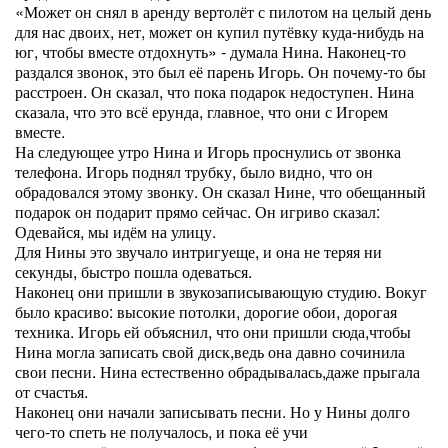
«Может он снял в аренду вертолёт с пилотом на целый день
для нас двоих, нет, может он купил путёвку куда-нибудь на
юг, чтобы вместе отдохнуть» - думала Нина. Наконец-то
раздался звонок, это был её парень Игорь. Он почему-то бы
расстроен. Он сказал, что пока подарок недоступен. Нина
сказала, что это всё ерунда, главное, что они с Игорем
вместе.
На следующее утро Нина и Игорь проснулись от звонка
телефона. Игорь поднял трубку, было видно, что он
обрадовался этому звонку. Он сказал Нине, что обещанный
подарок он подарит прямо сейчас. Он игриво сказал:
Одевайся, мы идём на улицу.
Для Нины это звучало интригуеще, и она не теряя ни
секунды, быстро пошла одеваться.
Наконец они пришли в звукозаписывающую студию. Вокуг
было красиво: высокие потолки, дорогие обои, дорогая
техника. Игорь ей объяснил, что они пришли сюда,чтобы
Нина могла записать свой диск,ведь она давно сочинила
свои песни. Нина естественно обрадывалась,даже прыгала
от счастья.
Наконец они начали записывать песни. Но у Нины долго
чего-то спеть не получалось, и пока её учи