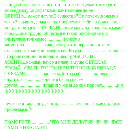
вапще обзывают как хотят и чо тока не Делают пачкуют
мою одежду...с дефа4ками както общение не
КЛЕИЦА...может я тупоЕ существо?Ну почему,почему я
такая?!я давно держала эту проблему в себе...и больше не
могу...хочется как ЗАОРАТЬ....я не могу в школе быть самой
собой...мне трудно общаться в такой обстановке и с
учителями тож самое..............и учёбу я
запустила..................каждое утро это переживания...я
стараюсь как можно редко ходитЬ туда........................жаль
что родители не позволят в школу ЧАСТО НЕ
ХОДИТЬ...каждый вечер я плачу в душе ОБТЕКАЯ
ВОДОЙ...ОРАТЬ ЧТОТО НЕВНЯТНОЕ И ЗАЛИВАЦА
СЛЕЗАМИ...............мне стыДно за себя..........до чего я
опустилась............раньше я была совсем
другая......................и парня у меня до сих пор нет.............и я
(((((((((((((((((((((((((((((((((((((((((
неужеле я такая неудачница..............и я одна такая с такими
проблемами?
ПОМОГИТЕ.................ЧТО МНЕ ДЕЛАТЬ!!!!!!!!!!!!!!!!!!!!ВСЁ
САМО НИКАДА НЕ