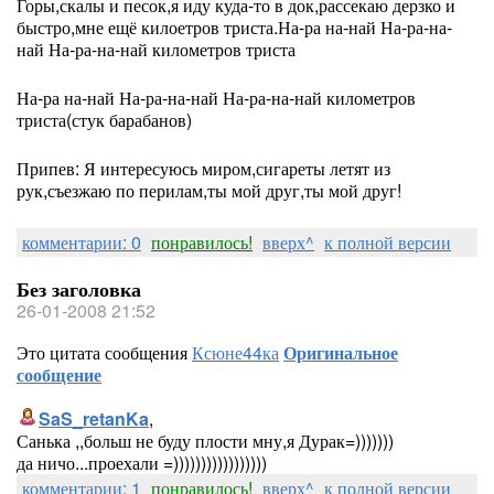
Горы,скалы и песок,я иду куда-то в док,рассекаю дерзко и
быстро,мне ещё килоетров триста.На-ра на-най На-ра-на-
най На-ра-на-най километров триста
На-ра на-най На-ра-на-най На-ра-на-най километров
триста(стук барабанов)
Припев: Я интересуюсь миром,сигареты летят из
рук,съезжаю по перилам,ты мой друг,ты мой друг!
комментарии: 0
понравилось!
вверх^
к полной версии
Без заголовка
26-01-2008 21:52
Это цитата сообщения
Ксюне44ка
Оригинальное
сообщение
SaS_retanKa
,
Санька ,,больш не буду плости мну,я Дурак=)))))))
да ничо...проехали =)))))))))))))))))
комментарии: 1
понравилось!
вверх^
к полной версии