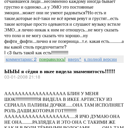
отчаившееся люди...несомненно каждому иногда бывает
грустно и одиноко...а у ЭМО это постоянные
эмоции...может они не умеют радоваться?Но есть и
такие,которые всё-таки не всё время ревут и грустят...есть
такие которые просто одеваются и слушают музыку встиле
ЭМО...я лично никак к ним не отношусь...не могу сказать
что похо и не могу сказать что хорошо...ну
фифти_фифти...лично я не позерница...т.е. какая есть...........а
вы какой стиль предпочитаете?
I <3 быть такой как есть!!!!!!!!!!!!!!!
комментарии: 2
понравилось!
вверх^
к полной версии
ЫЫЫ я сёдня в икее видела знаменитость!!!!!!
03-01-2008 21:18
АААААААААААААААААА БЛИН У МЕНЯ
ШОК!!!!!!!!!!!!!!!!!!!!Я ВИДЕЛА В ИКЕЕ АРТИСТКУ ИЗ
СЕРИАЛА ПАПИНЫ ДОЧКИ......ОНА ТАМ ИСПОЛНЯЕТ
РОЛЬ ДАШИ,КОТОРАЯ ГОТ!!!!!!!!!!!
ААААААААААААААААААА.....Я ИЧО ДУМАЮ ОНА
НЕ ОНА.........РАЗЛЯДЕА И ЭТО ОНА С ТАКИМИ ЖЕ
КАК И В РОЛИ ТЁМНЫМИ ВОЛОСАМИ...........ОНА ТАМ