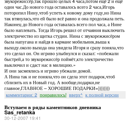
звукорежиссёр,так прошло целых 4 часа,потом ещё 2 и ещё
один час.До нового года оставалось всего 2 часа,Игорь
поторопил Нину,чтоб успеть к новому дому году,но Нина
так втянулась,что ей было всё равно и она продолжала петь.
Наконец до Нового года оставалась всего пол часа, а Нине
было наплевать. Тогда Игорь решил от отчаяния выключить
электричество из щитка студии. Нина с звукорежжисёром
была напугана и найдя в кармане мобильник,выша к
выходу.около выхода она увидела Игоря и сразу поняла,что
это сделал он. Он игриво улыбнулся и сказал: «побежали
быстрей,а то звукорежиссёр поймёт,кто электричество
выключил и сдаст нас в милицию.»
И они засмеялись и игриво убежали домой.
А Нина так и не поняла,что он сдела этот подарок,чтоб
сблизить их в Новый год. А вообще,подарки,не
главное,ГЛАВНОЕ – ХОРОШИЕ ПОДАРКИ=))))))))
комментарии: 2
понравилось!
вверх^
к полной версии
Вступаем в ряды каментников дневника
Sas_retanka
30-12-2007 19:41