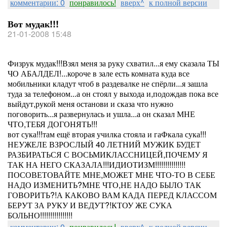
комментарии: 0
понравилось!
вверх^
к полной версии
Вот мудак!!!
21-01-2008 15:48
Физрук мудак!!!Взял меня за руку схватил...я ему сказала ТЫ
ЧО АБАЛДЕЛ!...короче в зале есть комната куда все
мобильники кладут чтоб в раздевалке не спёрли...я зашла
туда за телефоном...а он стоял у выхода и,подождав пока все
выйдут,рукой меня останови и сказа что нужно
поговорить...я развернулась и ушла...а он сказал МНЕ
ЧТО,ТЕБЯ ДОГОНЯТЬ!!!
вот сука!!!там ещё вторая училка стояла и гаФкала сука!!!
НЕУЖЕЛЕ ВЗРОСЛЫЙ 40 ЛЕТНИЙ МУЖИК БУДЕТ
РАЗБИРАТЬСЯ С ВОСЬМИКЛАССНИЦЕЙ,ПОЧЕМУ Я
ТАК НА НЕГО СКАЗАЛА!!!ИДИОТИЗМ!!!!!!!!!!!!!!!
ПОСОВЕТОВАЙТЕ МНЕ,МОЖЕТ МНЕ ЧТО-ТО В СЕБЕ
НАДО ИЗМЕНИТЬ?МНЕ ЧТО,НЕ НАДО БЫЛО ТАК
ГОВОРИТЬ?!А КАКОВО ВАМ КАДА ПЕРЕД КЛАССОМ
БЕРУТ ЗА РУКУ И ВЕДУТ?!КТОУ ЖЕ СУКА
БОЛЬНО!!!!!!!!!!!!!!!!
комментарии: 0
понравилось!
вверх^
к полной версии