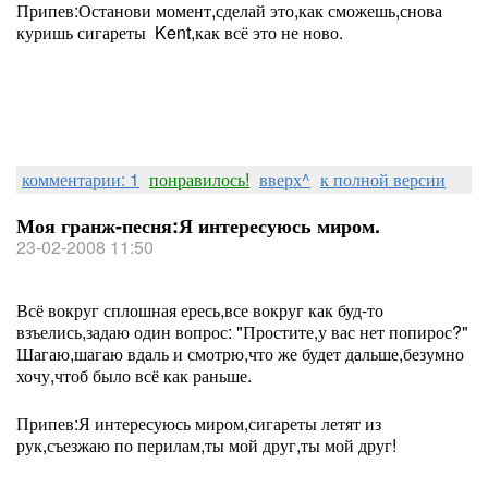
Припев:Останови момент,сделай это,как сможешь,снова
куришь сигареты Kent,как всё это не ново.
комментарии: 1
понравилось!
вверх^
к полной версии
Моя гранж-песня:Я интересуюсь миром.
23-02-2008 11:50
Всё вокруг сплошная ересь,все вокруг как буд-то
взъелись,задаю один вопрос: "Простите,у вас нет попирос?"
Шагаю,шагаю вдаль и смотрю,что же будет дальше,безумно
хочу,чтоб было всё как раньше.
Припев:Я интересуюсь миром,сигареты летят из
рук,съезжаю по перилам,ты мой друг,ты мой друг!