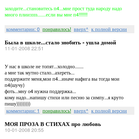
заходите...становитесь п4...мне прост туда народу надо
много плиизззз.......если вы мне п4!!!!!!!
комментарии: 0
понравилось!
вверх^
к полной версии
Была в школе...стало знобить - ушла домой
11-01-2008 22:51
У нас в школе не топят...холодно.......
а мне так мутно стало...ахереть...
поддержите меня,мои п4...иначе нафига вы тогда мои
п4(шучу)
фоть...мну о4 нужна поддержка...
кому надо...напишу стихи или песню за симпу...я круто
пишу)))))))))
комментарии: 1
понравилось!
вверх^
к полной версии
МОЯ ПРОЗА В СТИХАХ про любовь
10-01-2008 20:55