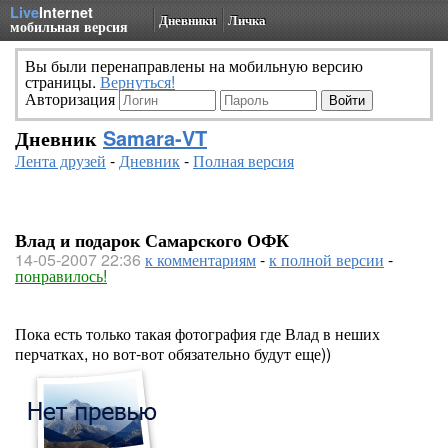
Live
Internet
Дневники
Личка
мобильная версия
Вы были перенаправлены на мобильную версию
страницы.
Вернуться!
Авторизация
Дневник
Samara-VT
Лента друзей
-
Дневник
-
Полная версия
Влад и подарок Самарского ОФК
14-05-2007 22:36
к комментариям
-
к полной версии
-
понравилось!
Пока есть только такая фотография где Влад в неших
перчатках, но вот-вот обязательно будут еще))