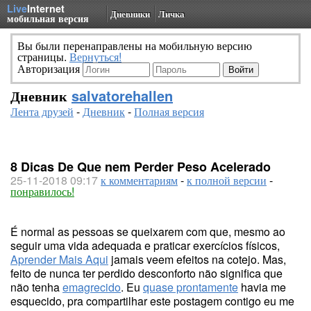
Live
Internet
Дневники
Личка
мобильная версия
Вы были перенаправлены на мобильную версию
страницы.
Вернуться!
Авторизация
Дневник
salvatorehallen
Лента друзей
-
Дневник
-
Полная версия
8 Dicas De Que nem Perder Peso Acelerado
25-11-2018 09:17
к комментариям
-
к полной версии
-
понравилось!
É normal as pessoas se queixarem com que, mesmo ao
seguir uma vida adequada e praticar exercícios físicos,
Aprender Mais Aqui
jamais veem efeitos na cotejo. Mas,
feito de nunca ter perdido desconforto não significa que
não tenha
emagrecido
. Eu
quase prontamente
havia me
esquecido, pra compartilhar este postagem contigo eu me