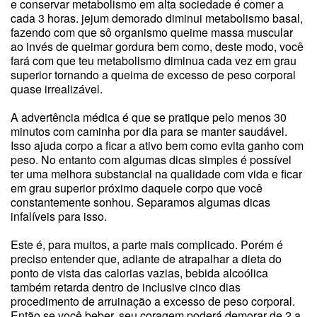
e conservar metabolismo em alta sociedade é comer a
cada 3 horas. jejum demorado diminui metabolismo basal,
fazendo com que sô organismo queime massa muscular
ao invés de queimar gordura bem como, deste modo, você
fará com que teu metabolismo diminua cada vez em grau
superior tornando a queima de excesso de peso corporal
quase irrealizável.
A advertência médica é que se pratique pelo menos 30
minutos com caminha por dia para se manter saudável.
Isso ajuda corpo a ficar a ativo bem como evita ganho com
peso. No entanto com algumas dicas simples é possível
ter uma melhora substancial na qualidade com vida e ficar
em grau superior próximo daquele corpo que você
constantemente sonhou. Separamos algumas dicas
infalíveis para isso.
Este é, para muitos, a parte mais complicado. Porém é
preciso entender que, adiante de atrapalhar a dieta do
ponto de vista das calorias vazias, bebida alcoólica
também retarda dentro de inclusive cinco dias
procedimento de arruinação a excesso de peso corporal.
Então se você beber, seu coragem poderá demorar de 2 a