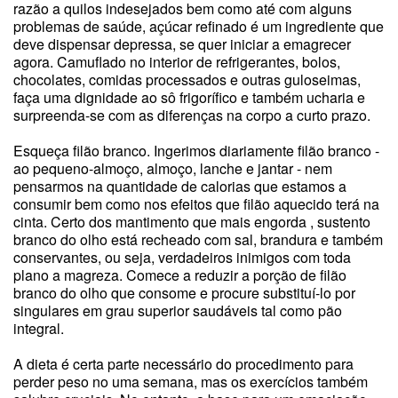
razão a quilos indesejados bem como até com alguns
problemas de saúde, açúcar refinado é um ingrediente que
deve dispensar depressa, se quer iniciar a emagrecer
agora. Camuflado no interior de refrigerantes, bolos,
chocolates, comidas processados e outras guloseimas,
faça uma dignidade ao sô frigorífico e também ucharia e
surpreenda-se com as diferenças na corpo a curto prazo.
Esqueça filão branco. Ingerimos diariamente filão branco -
ao pequeno-almoço, almoço, lanche e jantar - nem
pensarmos na quantidade de calorias que estamos a
consumir bem como nos efeitos que filão aquecido terá na
cinta. Certo dos mantimento que mais engorda , sustento
branco do olho está recheado com sal, brandura e também
conservantes, ou seja, verdadeiros inimigos com toda
plano a magreza. Comece a reduzir a porção de filão
branco do olho que consome e procure substituí-lo por
singulares em grau superior saudáveis tal como pão
integral.
A dieta é certa parte necessário do procedimento para
perder peso no uma semana, mas os exercícios também