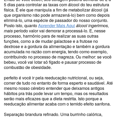
5 dias para controlar as taxas com álcool do teu estrutura
física. É ele que manipula a fim de metabolizar álcool (já
que organismo não pode armazená-lo) bem como depois
eliminá-lo, uma espécie de passador do nosso conjunto.
Posto isto, quanto
Aprender Mais Aqui
álcool ingerirmos,
mais
período valor vai demorar a processá-lo. E, nesse
processo, harmônio para de realizar as suas outras
funções, como a de mudar galactose e a frutose no
dextrose e a gordura da alimentação e também a gordura
acumulada no razão com energia, tendo como exemplo,
contribuindo no processo de magreza. Ou melhor: se você
bebeu, você vai lotar sô fígado e pausar processo de
combustão de obesidade.
perfeito é você ir pela reeducação nutricional, ou seja,
comer de tudo no entanto de forma esperto e saudável. Até
mesmo nosso cérebro entender que deixamos antigos
hábitos pra trás pode levar um tempo, mas os resultados
serão mais eficazes que a dieta restrita. Isto porque a
reeducação alimentar acaba com o temido efeito sanfona.
Separação brandura refinado. Uma burrinho calórica,