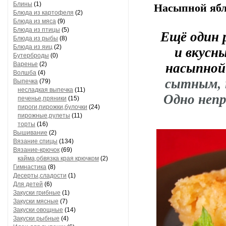
Блины
(1)
Насыпной ябл
Блюда из картофеля
(2)
Блюда из мяса
(9)
Блюда из птицы
(5)
Ещё один р
Блюда из рыбы
(8)
и вкусны
Блюда из яиц
(2)
Бутерброды
(0)
насыпной
Варенье
(2)
Волшба
(4)
сытным, 
Выпечка
(79)
несладкая выпечка
(11)
Одно непр
печенье,пряники
(15)
пироги,пирожки,булочки
(24)
пирожные,рулеты
(11)
торты
(16)
Вышивание
(2)
Вязание спицы
(134)
Вязание-крючок
(69)
кайма,обвязка края крючком
(2)
Гимнастика
(8)
Десерты,сладости
(1)
Для детей
(6)
Закуски грибные
(1)
Закуски мясные
(7)
Закуски овощные
(14)
Закуски рыбные
(4)