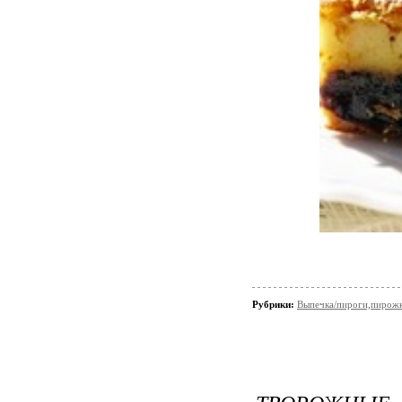
Рубрики:
Выпечка/пироги,пирож