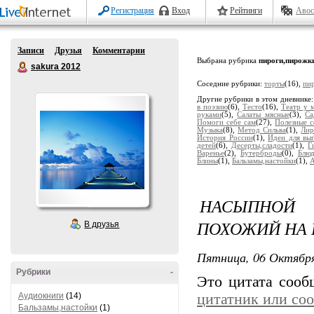
Регистрация
Вход
Рейтинги
Авос
Записи
Друзья
Комментарии
Выбрана рубрика
пироги,пирожк
sakura 2012
Соседние рубрики:
торты
(16),
пи
Другие рубрики в этом дневнике
в поэзию
(6),
Тесто
(16),
Театр у 
руками
(5),
Салаты мясные
(3),
Са
Помоги себе сам
(27),
Полезные с
Музыка
(8),
Метод Сильва
(1),
Лир
История России
(1),
Идеи для вы
детей
(6),
Десерты,сладости
(1),
Г
Варенье
(2),
Бутерброды
(0),
Блюд
Блины
(1),
Бальзамы,настойки
(1),
А
НАСЫПНОЙ
ПОХОЖИЙ НА
В друзья
Пятница, 06 Октября
Рубрики
-
Это цитата соо
Аудиокниги
(14)
цитатник или со
Бальзамы,настойки
(1)