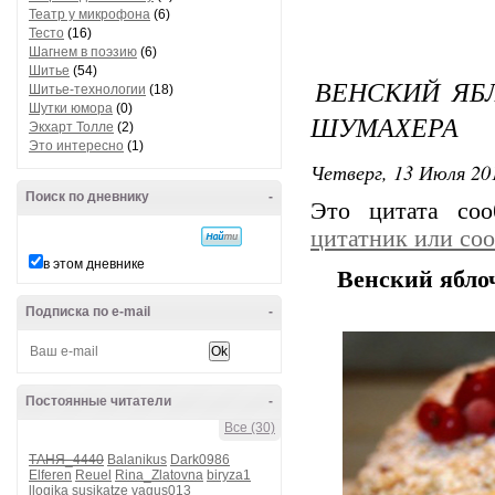
Театр у микрофона
(6)
Тесто
(16)
Шагнем в поэзию
(6)
Шитье
(54)
ВЕНСКИЙ ЯБ
Шитье-технологии
(18)
Шутки юмора
(0)
ШУМАХЕРА
Экхарт Толле
(2)
Это интересно
(1)
Четверг, 13 Июля 201
Поиск по дневнику
-
Это цитата со
цитатник или со
в этом дневнике
Венский ябло
Подписка по e-mail
-
Постоянные читатели
-
Все (30)
ТАНЯ_4440
Balanikus
Dark0986
Elferen
Reuel
Rina_Zlatovna
biryza1
llogika
susikatze
vagus013