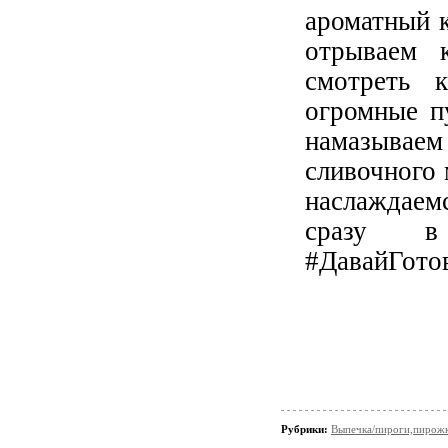
ароматный 
отрываем к
смотреть 
огромные п
намазываем
сливочного 
наслаждаемс
сразу в 
#ДавайГото
Рубрики:
Выпечка/пироги,пирож