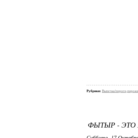
Рубрики:
Выпечка/пироги,пирож
ФЫТЫР - ЭТО
Суббота, 17 Октября