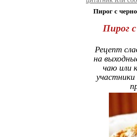
цитатник или со
Пирог с черно
Пирог с
Рецепт сла
на выходны
чаю или 
участники 
п