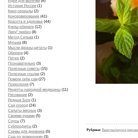
Идеи для выпечки
(6)
История России
(1)
Кино,сериалы
(2)
Консервирование
(41)
Красота и здоровье
(44)
Куклы-обереги
(12)
Лиру":ликбез
(8)
Метод Сильва
(1)
Музыка
(8)
Мысли,фразы,цитаты
(1)
Обереги
(4)
Питер
(2)
Познавательно
(3)
Полезные советы
(15)
Полезные ссылки
(2)
Помоги себе сам
(27)
Психология
(7)
Рецепты народной медицины
(11)
Рисование
(2)
Родные Боги
(1)
Сад огород
(24)
Салаты мясные
(3)
Своими руками
(5)
Соусы
(7)
Субпродукты
(2)
Рубрики:
Выпечка/пироги,пирож
Схемы для дневника
(0)
Сыр по-домашнему
(3)