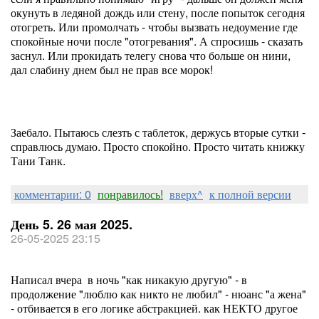
окунуть в ледяной дождь или стену, после попыток сегодня
отогреть. Или промолчать - чтобы вызвать недоумение где
спокойные ночи после "отогревания". А спросишь - сказать
заснул. Или прокидать телегу снова что больше он нини,
дал слабину днем был не прав все морок!
Заебало. Пытаюсь слезть с таблеток, держусь вторые сутки -
справлюсь думаю. Просто спокойно. Просто читать книжку
Тани Танк.
комментарии: 0
понравилось!
вверх^
к полной версии
День 5. 26 мая 2025.
26-05-2025 23:15
Написал вчера в ночь "как никакую другую" - в
продолжение "люблю как никто не любил" - нюанс "а жена"
- отбивается в его логике абстракцией. как НЕКТО другое