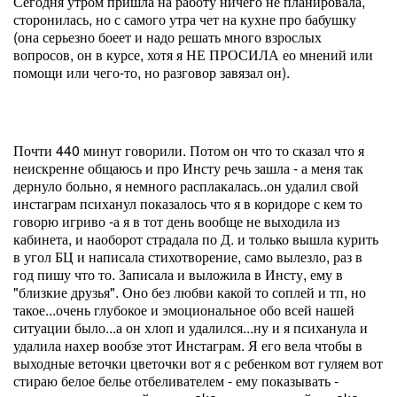
Сегодня утром пришла на работу ничего не планировала,
сторонилась, но с самого утра чет на кухне про бабушку
(она серьезно боеет и надо решать много взрослых
вопросов, он в курсе, хотя я НЕ ПРОСИЛА ео мнений или
помощи или чего-то, но разговор завязал он).
Почти 440 минут говорили. Потом он что то сказал что я
неискренне общаюсь и про Инсту речь зашла - а меня так
дернуло больно, я немного расплакалась..он удалил свой
инстаграм психанул показалось что я в коридоре с кем то
говорю игриво -а я в тот день вообще не выходила из
кабинета, и наоборот страдала по Д. и только вышла курить
в угол БЦ и написала стихотворение, само вылезло, раз в
год пишу что то. Записала и выложила в Инсту, ему в
"близкие друзья". Оно без любви какой то соплей и тп, но
такое...очень глубокое и эмоциональное обо всей нашей
ситуации было...а он хлоп и удалился...ну и я психанула и
удалила нахер вообзе этот Инстаграм. Я его вела чтобы в
выходные веточки цветочки вот я с ребенком вот гуляем вот
стираю белое белье отбеливателем - ему показывать -