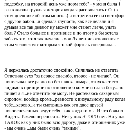
подсобку, на второйй день уже норм тебе" - у меня была 1
раз в жизни тружная история когда я расставалась с О. (в
этом дневнике об этом много...) и встретила ее на светофоре
с другой бабой...и сделала глупость, как все делали и я
думала все так делают ну может мне станет легче, унять
боль? Стало больнее и противнее и по итогу я бы хотела
забыть это, хотя так начались мои 3х летние отношения с
этим человеком с которым я такой фортель совершила...
Я держалась достаточно спокойно. Силилась не ответить.
Ответила сухо "за первое спасибо, второе - не читаю". Он
пописывал все равно но без шлюха шмара, отпускает его
видимо в принципе по отношению ко мне и слава богу...но
пишет а я...не ответить не могу. Не растекаюсь сахарным
сиропом, вообще кроме...ревности к визуальному ряду когда
тебе...херово...а ты смотришь как эти двое друзей
новоиспеченных ведут себя...как когда то мы. И это больно.
Видеть. Тяжело переносить. Нет у них ЭТОГО нет. Но у нас
ТАКОЕ как у них было всю дорогу, даже в отношениях уже
- мы очень ...мы были очень "такими".