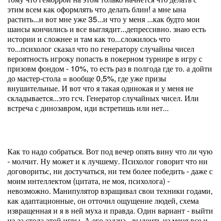
этим всем как оформлять что делать блин! а мне ына
растить...и вот мне уже 35...и что у меня ...как будто мои
шансы кончились и все выглядит...депрессивно. знаю есть
истории и сложнее и там как то...сложилось что
то...психолог сказал что по генератору случайны чисел
вероятность игроку попасть в покерном турнире в игру с
призовм фондом - 10%, то есть раз в полгода где то. а дойти
до мастер-стола = вообще 0,5%, где уже призы
внушительные. И вот что я такая одинокая и у меня не
складывается...это гсч. Генератор случайных чисел. Или
встреча с динозавром, иди встретишь или нет...
Как то надо собраться. Вот под вечер опять вину что ли чую
- молчит. Ну может и к лучшему. Психолог говорит что ни
договоритьс, ни достучаться, ни тем более победить - даже с
моим интеллектом (цитата, не моя, психолога) -
невозможно. Манипулятор взращивал свои техники годами,
как адаптационные, он отточил ощущение людей, схема
извращенная и я в ней муха и правда. Один вариант - выйти
из-за стола этой игры. А его задача- выдоить из меня все и