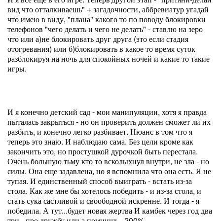
вид что отталкиваешь" + загадочности, аббревиатур угадай
что имею в виду, "плана" какого то по поводу блокировки
телефонов "чего делать и чего не делать" - ставлю на зеро
что или а)не блокировать друг друга (это если стадия
отогревания) или б)блокировать в какое то время суток
разблокируя на ночь для спокойных ночей и какие то такие
игры.
И я конечно детский сад - мои манипуляции, хотя я правда
пыталась закрыться - но он проверить должен сможет ли их
разбить, и конечно легко разбивает. Нюанс в том что я
теперь это знаю. И наблюдаю сама. Без цели кроме как
закончить это, но простушкой дурочкой быть перестала.
Очень большую тьму кто то всколыхнул внутри, не зла - но
силы. Она еще задавлена, но я вспомнила что она есть. Я не
тупая. И единственный способ выиграть - встать из-за
стола. Как же мне бы хотелось победить - и из-за стола, и
стать сука састливой и своободной искренне. И тогда - я
победила. А тут...будет новая жертва И камбек через год два
три - про дружбу или а помнишь, 200%.