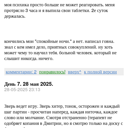
моя психика просто больше не может реагировать. меня
протрясло 3 часа и я выпила свои таблетки. 2е суток
держалась.
кончились мои "спокойные ночи." а нет. написал говна.
знал с кем имел дело, приятных совокуплений. ну хоть
может чему то научил тебя. больной человек. который не
слышит никогда. ничего.
комментарии: 2
понравилось!
вверх^
к полной версии
День 7. 28 мая 2025.
28-05-2025 23:13
Зверь ведет игру. Зверь хитер, тонок, осторожен и каждый
шаг партии - просчитан наперед, каждая ниточка, каждое
слово или молчание. Смотря отстраненно (терапевт не
одобряет копания в Дмитрии, но я смотрю только на доску с