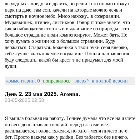
выходных - поеду все драить, но решила то ночью схожу в
парк на даче, там есть качели на которые можно лечь и
смотерть в ночное небо. Мноо нахожу...в созерцании.
Муравьишек, птичек, листикков. Говорчт тоже знаете, что
такая наблюдательстнотсь и выдаивание из природы - это
большое страдание люди компенсируют. Может бвть. Не
хочу думать о жизни кк о большом страдании. Буду
держаться. Стараться. Боженька в твои руки себя вверяю,
тебе лучше знать как мне и куда ине. Пошли направления -
буду следовать, какой бы крест т не придумал для моей
души.
комментарии: 0
понравилось!
вверх^
к полной версии
День 2. 23 мая 2025. Агония.
23-05-2025 22:58
Я вышла больная на работу. Точнее думала что все на излете
но весь день плаваю головой, перед глазами все
расплывается, голова тяжелая, но зато - меня ничего не-е-
бет. Просто ваккум как у рыбки. Без таблеток без ничего.