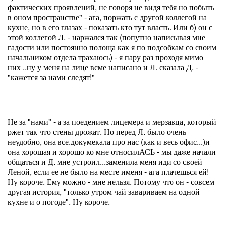
фактических проявлений, не говоря не видя тебя но побыть
в оном пространстве" - ага, поржать с другой коллегой на
кухне, но в его глазах - показать кто тут власть. Или б) он с
этой коллегой Л. - наржался так (попутно написывая мне
гадости или постоянно полоща как я по подсобкам со своим
начальником отдела трахаюсь) - я пару раз проходя мимо
них ..ну у меня на лице всме написано и Л. сказала Д. -
"кажется за нами следят!"
Не за "нами" - а за поедением лицемера и мерзавца, который
ржет так что стены дрожат. Но перед Л. было очень
неудобно, она все.докумекала про нас (как и весь офис...)и
она хорошая и хорошо ко мне относилАСЬ - мы даже начали
общаться и Д. мне устроил...заменила меня иди со своей
Леной, если ее не было на месте именя - ага плачешься ей!
Ну короче. Ему можно - мне нельзя. Потому что он - совсем
другая история, "только утром чай завариваем на одной
кухне и о погоде". Ну короче.