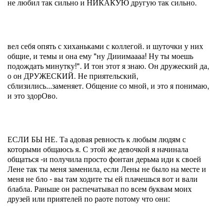
не любил так сильно и НИКАКУЮ другую так сильно.
вел себя опять с хиханьками с коллегой. и шуточки у них
общие, и темы и она ему "ну Дииимаааа! Ну ты моешь
подождать минутку!". И тон этот я знаю. Он дружеский да,
о он ДРУЖЕСКИЙ. Не приятельский,
сблизились...заменяет. Общение со мной, и это я понимаю,
и это здорОво.
ЕСЛИ БЫ НЕ. Та адовая ревность к любым людям с
которыми общаюсь я. С этой же девочкой я начинала
общаться -и получила просто фонтан дерьма иди к своей
Лене так ты меня заменила, если Лены не было на месте и
меня не бло - вы там ходите ты ей плачешься вот и вали
блабла. Раньше он распечатывал по всем буквам моих
друзей или приятелей по раоте потому что они: