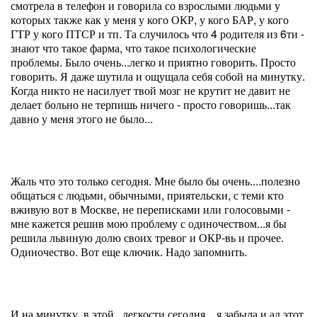
смотрела в телефон и говорила со взрослыми людьми у
которых также как у меня у кого ОКР, у кого БАР, у кого
ГТР у кого ПТСР и тп. Та случилось что 4 родителя из 6ти -
знают что такое фарма, что такое психологические
проблемы. Было очень...легко и приятно говорить. Просто
говорить. Я даже шутила и ощущала себя собой на минутку.
Когда никто не насилует твой мозг не крутит не давит не
делает больно не терпишь ничего - просто говоришь...так
давно у меня этого не было...
Жаль что это только сегодня. Мне было бы очень....полезно
общаться с людьми, обычными, приятельски, с теми кто
вживую вот в Москве, не переписками или голосовыми -
мне кажется решив мою проблему с одиночеством...я бы
решила львиную долю своих тревог и ОКР-вь и прочее.
Одиночество. Вот еще ключик. Надо запомнить.
И на минутку, в этой...легкости сегодня....я забыла и ад этот,