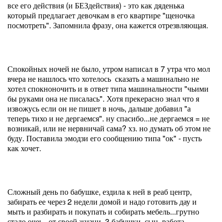
все его действия (и БЕЗдействия) - это как дяденька
который предлагает девочкам в его квартире "щеночка
посмотреть". Запомнила фразу, она кажется отрезвляющая.
Спокойных ночей не было, утром написал в 7 утра что мол
вчера не нашлось что хотелось сказать а машинально не
хотел спокноночить и в ответ типа машинальности "чьими
бы руками она не писалась". Хотя прекерасно знал что я
извожусь если он не пишет в ночь, дальше добавил "а
теперь тихо и не дергаемся". ну спасибо...не дергаемся = не
возникай, или не нервничай сама? хз. но думать об этом не
буду. Поставила эмодзи его сообщению типа "ок" - пусть
как хочет.
Сложный день по бабушке, ездила к ней в реаб центр,
забирать ее через 2 недели домой и надо готовить дау и
мыть и разбирать и покупать и собирать мебель...грутно
стало очеь...от своей жизни. 3 бабушки, сын, работа,