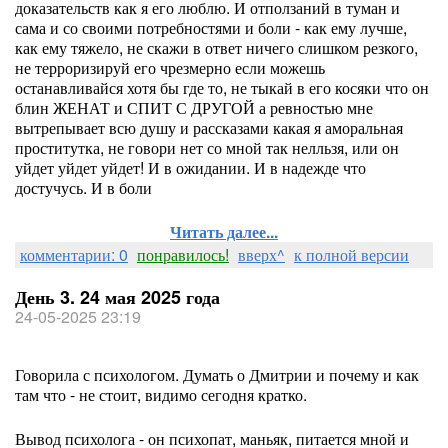
доказательств как я его люблю. И отползаний в туман и
сама и со своими потребностями и боли - как ему лучше,
как ему тяжело, не скажи в ответ ничего слишком резкого,
не терроризируй его чрезмерно если можешь
останавливайся хотя бы где то, не тыкай в его косяки что он
блин ЖЕНАТ и СПИТ С ДРУГОЙ а ревностью мне
вытрепывает всю душу и рассказами какая я аморальная
проститутка, не говори нет со мной так нелльзя, или он
уйдет уйдет уйдет! И в ожидании. И в надежде что
достучусь. И в боли
Читать далее...
комментарии: 0
понравилось!
вверх^
к полной версии
День 3. 24 мая 2025 года
24-05-2025 23:19
Говорила с психологом. Думать о Дмитрии и почему и как
там что - не стоит, видимо сегодня кратко.
Вывод психолога - он психопат, маньяк, питается мной и