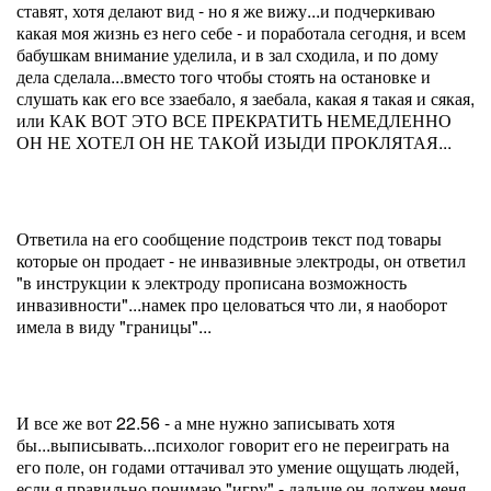
ставят, хотя делают вид - но я же вижу...и подчеркиваю
какая моя жизнь ез него себе - и поработала сегодня, и всем
бабушкам внимание уделила, и в зал сходила, и по дому
дела сделала...вместо того чтобы стоять на остановке и
слушать как его все ззаебало, я заебала, какая я такая и сякая,
или КАК ВОТ ЭТО ВСЕ ПРЕКРАТИТЬ НЕМЕДЛЕННО
ОН НЕ ХОТЕЛ ОН НЕ ТАКОЙ ИЗЫДИ ПРОКЛЯТАЯ...
Ответила на его сообщение подстроив текст под товары
которые он продает - не инвазивные электроды, он ответил
"в инструкции к электроду прописана возможность
инвазивности"...намек про целоваться что ли, я наоборот
имела в виду "границы"...
И все же вот 22.56 - а мне нужно записывать хотя
бы...выписывать...психолог говорит его не переиграть на
его поле, он годами оттачивал это умение ощущать людей,
если я правильно понимаю "игру" - дальше он должен меня