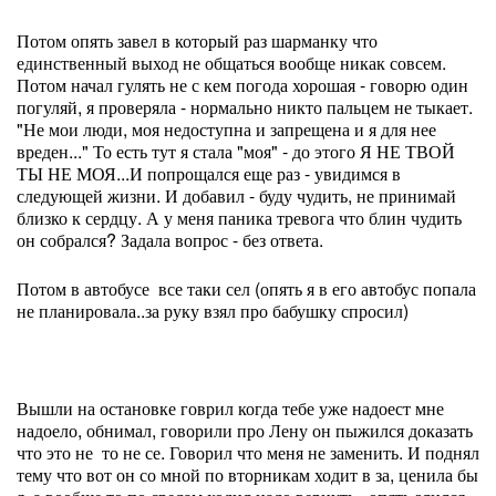
Потом опять завел в который раз шарманку что
единственный выход не общаться вообще никак совсем.
Потом начал гулять не с кем погода хорошая - говорю один
погуляй, я проверяла - нормально никто пальцем не тыкает.
"Не мои люди, моя недоступна и запрещена и я для нее
вреден..." То есть тут я стала "моя" - до этого Я НЕ ТВОЙ
ТЫ НЕ МОЯ...И попрощался еще раз - увидимся в
следующей жизни. И добавил - буду чудить, не принимай
близко к сердцу. А у меня паника тревога что блин чудить
он собрался? Задала вопрос - без ответа.
Потом в автобусе все таки сел (опять я в его автобус попала
не планировала..за руку взял про бабушку спросил)
Вышли на остановке говрил когда тебе уже надоест мне
надоело, обнимал, говорили про Лену он пыжился доказать
что это не то не се. Говорил что меня не заменить. И поднял
тему что вот он со мной по вторникам ходит в за, ценила бы