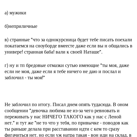
а) мужики
б)неприличные
в) странные "что за однокурсница будет тебе писать поехали
покатаемся на сноуборде вмеесте даже если вы н общались в
универе! странная баба! вали к своей Наташе".
г) ну и тп бредовые отмазки сутью имеющие "ты моя, даже
если не моя, даже если я тебе ничего не даю и послал и
заблочил - ты моя!"
Не заблочил по итогу. Писал днем опять тудасюда. В оном
сообщении "девочка любима не из-за чего ревновать и
переживать у нас НИЧЕГО ТАКОГО как у нас с Леной
нет." и тут же "не то что у тебя, по привычке - поводов как
ты раньше делала при расставании идти с кем то сразу
фигачиться нет. но если уж натра такая - вон иди на склад, в