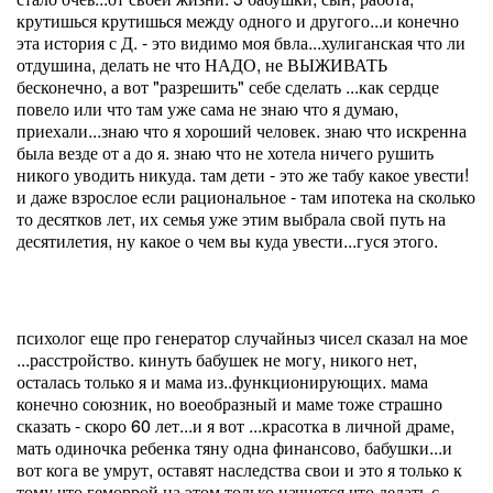
крутишься крутишься между одного и другого...и конечно
эта история с Д. - это видимо моя бвла...хулиганская что ли
отдушина, делать не что НАДО, не ВЫЖИВАТЬ
бесконечно, а вот "разрешить" себе сделать ...как сердце
повело или что там уже сама не знаю что я думаю,
приехали...знаю что я хороший человек. знаю что искренна
была везде от а до я. знаю что не хотела ничего рушить
никого уводить никуда. там дети - это же табу какое увести!
и даже взрослое если рациональное - там ипотека на сколько
то десятков лет, их семья уже этим выбрала свой путь на
десятилетия, ну какое о чем вы куда увести...гуся этого.
психолог еще про генератор случайныз чисел сказал на мое
...расстройство. кинуть бабушек не могу, никого нет,
осталась только я и мама из..функционирующих. мама
конечно союзник, но воеобразный и маме тоже страшно
сказать - скоро 60 лет...и я вот ...красотка в личной драме,
мать одиночка ребенка тяну одна финансово, бабушки...и
вот кога ве умрут, оставят наследства свои и это я только к
тому что геморрой на этом только начнется что делать с