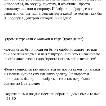
и проблемы, иь сосущу. пустоту, и отчаяние - просто
отодвинулись они в сторону. И бабушки и будущее и с
деньгами напряг и...я представила в какой то момент как бы
НЕ одобрил Дмитрий сегодняшний день:
-утром завтракали с Колькой в кафе (трата денег)
-потом на др были люди он бы не одобрил сказал что или
они все психанутые, или я флиртую, или что я навешиваю
на себя диагнозов а надо "просто попить чай с печеньем".
-Колька описался там выбраться не мог из какой то лазалки
и я пошла купила ему сменную одежду (на вырост и
постаралась быстро но выбрать чего и так надо было
докупить) (трата денег!!!)
-задержались и поздно поехали обратно - дома были только
в 21.30