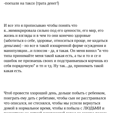
-поехали на такси (трата денег!)
И все это я прописываю чтобы понять что
я...мимикрировала сильно под его ценности, его мир, его
жизнь и взгляды и в чем то они конечно здоровые
(заботиться о себе, здоровье, относиться проще, не кидаться
деньгами) - но все в такой изощренной форме осуждения и
манипуляции...и плюсом - да, я такая. Он меня винил "и что
типа принимайте меня такой какая есть, а ты и то и се и
ошибок не признаешь своих и подстраиваешься корчишь из
себя порядочную" и тп и тд. Ну так...да, принимать такой
какая есть.
Чтоб провести ххороший день, дольше побыть с ребенком,
поиграть ему дать с ребятами, чтобы сын не расстраивался
что описался, не стеснялся, чтобы мы успели вернуться
домой в нормальное время, чтобы я побыла с ЛЮДЬМИ и
посмотрела на летний вечереющий город из окошка поезда