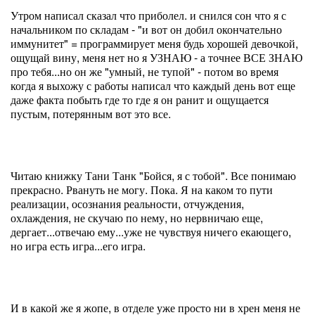
Утром написал сказал что приболел. и снился сон что я с
начальником по складам - "и вот он добил окончательно
иммунитет" = программирует меня будь хорошей девочкой,
ощущай вину, меня нет но я УЗНАЮ - а точнее ВСЕ ЗНАЮ
про тебя...но он же "умный, не тупой" - потом во время
когда я выхожу с работы написал что каждый день вот еще
даже факта побыть где то где я он ранит и ощущается
пустым, потерянным вот это все.
Читаю книжку Тани Танк "Бойся, я с тобой". Все понимаю
прекрасно. Рвануть не могу. Пока. Я на каком то пути
реализации, осознания реальности, отчуждения,
охлаждения, не скучаю по нему, но нервничаю еще,
дергает...отвечаю ему...уже не чувствуя ничего екающего,
но игра есть игра...его игра.
И в какой же я жопе, в отделе уже просто ни в хрен меня не