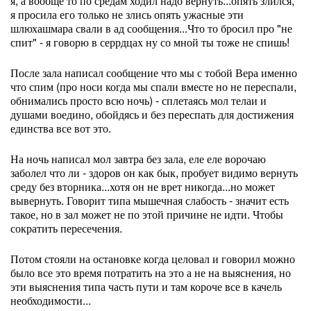
я, а вообще то по средам ходил надо вернуть...опять злился,
я просила его только не злись опять ужасные эти
шлюхашмара свали в ад сообщения...Что то бросил про "не
спит" - я говорю в серрдцах ну со мной ты тоже не спишь!
После зала написал сообщение что мы с тобой Вера именно
что спим (про носи когда мы спали вместе но не переспали,
обнимались просто всю ночь) - сплетаясь мол телаи и
душами воедино, обойдясь и без переспать для достижения
единства все вот это.
На ночь написал мол завтра без зала, еле еле ворочаю
заболел что ли - здоров он как бык, пробует видимо вернуть
среду без вторника...хотя он не врет никогда...но может
вывернуть. Говорит типа мышечная слабость - значит есть
такое, но в зал может не по этой причине не идти. Чтобы
сократить пересечения.
Потом стояли на остановке когда целовал и говорил можно
было все это время потратить на это а не на выяснения, но
эти выяснения типа часть пути и там короче все в качель
необходимости...