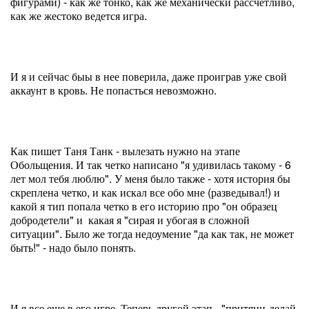
фигурами) - как же тонко, как же механически рассчетливо,
как же жестоко ведется игра.
И я и сейчас быы в нее поверила, даже проиграв уже свой
аккаунт в кровь. Не попасться невозможно.
Как пишет Таня Танк - вылезать нужно на этапе
Обольщения. И так четко написано "я удивилась такому - 6
лет мол тебя люблю". У меня было также - хотя история бы
скреплена четко, и как искал все обо мне (разведывал!) и
какой я тип попала четко в его историю про "он образец
добродетели" и какая я "сирая и убогая в сложной
ситуации". Было же тогда недоумение "да как так, не может
быть!" - надо было понять.
И я все еще в его игре. Теперь другой этап - "притяни-делай