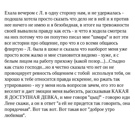
Ехала вечером с Л. в одну сторону нам, и не удержалась -
подошла хотела просто сказать что дело не в ней и я против
нее ничего не имею и я безобидная, в итоге на тревожности
своей вывалила правду как есть - и чтто я ходила смотрела
на них потому что он попутно писал мне "шмара" и вот эти
все истории про общение, про что я со всеми общаюсь
флиртую - Л. была в шоке и сказала что наоборот меня уже
просто всем жалко и мне становится видимо - хуже, я с
белым лицом на работу прихожу (какой позор...)...Стыдно
как стало господи...но я честно сказала что нет он не
провоцирует ревность общением с тобой используя тебя, он
хорошо к тебе относится правда искренне, но ржать так
утрированно - ну у меня ноль вопросов зачем, его это все
веселит и дает эмоции меня выбесить, рассказывая КАКАЯ
Я ДОСТУПНАЯ ДЕВКА, и мне говоря "цыц!" - говорю иди
Лене скажи, а он в ответ "а ей не придется так говорить, она
порядочная". Вот так вот. Вот такая вот "доброе утро
любимая".