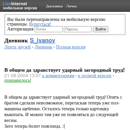
Live
Internet
Дневники
Личка
мобильная версия
Вы были перенаправлены на мобильную версию
страницы.
Вернуться!
Авторизация
Дневник
S_ivanov
Лента друзей
-
Дневник
-
Полная версия
В общем да здравствует ударный загородный труд!
21-08-2004 13:07
к комментариям
-
к полной версии
-
понравилось!
В общем да здравствует ударный загородный труд! Опять с
братом сделали невозможное, перетаскав теперь уже пол-
машины щебенки. Осталось теперь только картошку
выкопать. И можно там уже не появляться до следующей
весны.
Зато теперь болит поясница. :(