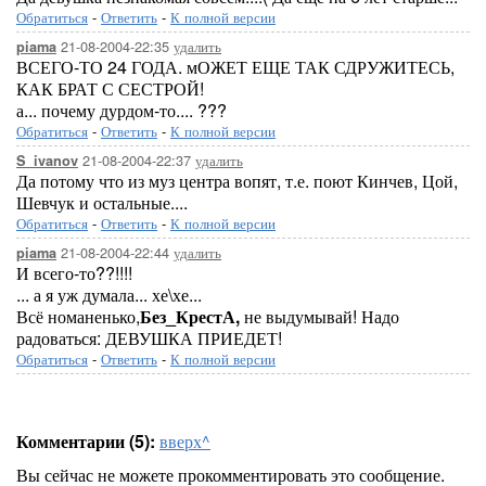
Обратиться
-
Ответить
-
К полной версии
21-08-2004-22:35
удалить
piama
ВСЕГО-ТО 24 ГОДА. мОЖЕТ ЕЩЕ ТАК СДРУЖИТЕСЬ,
КАК БРАТ С СЕСТРОЙ!
а... почему дурдом-то.... ???
Обратиться
-
Ответить
-
К полной версии
21-08-2004-22:37
удалить
S_ivanov
Да потому что из муз центра вопят, т.е. поют Кинчев, Цой,
Шевчук и остальные....
Обратиться
-
Ответить
-
К полной версии
21-08-2004-22:44
удалить
piama
И всего-то??!!!!
... а я уж думала... хе\хе...
Всё номаненько,
Без_КрестА,
не выдумывай! Надо
радоваться: ДЕВУШКА ПРИЕДЕТ!
Обратиться
-
Ответить
-
К полной версии
Комментарии (5):
вверх^
Вы сейчас не можете прокомментировать это сообщение.