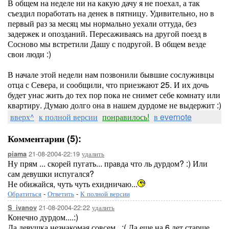
В общем на неделе ни на какую дачу я не поехал, а так
съездил поработать на денек в пятницу. Удивительно, но в
первый раз за месяц мы нормально уехали оттуда, без
задержек и опозданий. Пересаживаясь на другой поезд в
Сосново мы встретили Дашу с подругой. В общем везде
свои люди :)
В начале этой недели нам позвонили бывшие сослуживцы
отца с Севера, и сообщили, что приезжают 25. И их дочь
будет унас жить до тех пор пока не снимет себе комнату или
квартиру. Думаю долго она в нашем дурдоме не выдержит :)
вверх^
к полной версии
понравилось!
в evernote
Комментарии (5):
21-08-2004-22:19
удалить
piama
Ну прям ... скорей пугать... правда что ль дурдом? :) Или
сам девушки испугался?
Не обижайся, чуть чуть ехидничаю...
Обратиться
-
Ответить
-
К полной версии
21-08-2004-22:22
удалить
S_ivanov
Конечно дурдом....:)
Да девушка незнакомая совсем...:( Да еще на 6 лет старше...